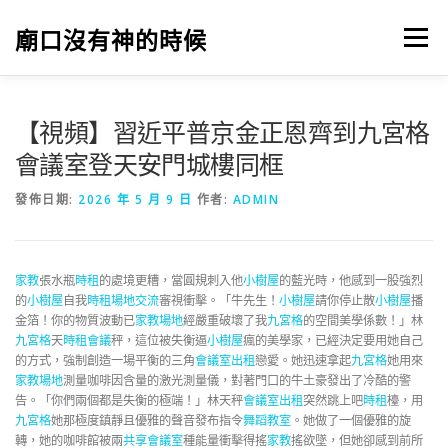
跳
至
廟口沒有神的時候
選單
主
要
內
容
【視頻】習近平普京金正恩齊到九宮格
會議室登天安門城樓同框
發佈日期:
2026 年 5 月 9 日
作者:
ADMIN
家教
張水瓶
時租
的處境更糟，當圓規刺入他
小樹屋
的藍光時，他感到一股強烈
的
小樹屋
自我
時租場地
交流
審視衝擊。「牛先生！
小樹屋
請你停止散
小樹屋
播
金箔！你的物質波動已
家教場地
經嚴重破壞了我
九宮格
的空間美學係數！」林
九宮格
天
時租會議
秤，這位被失衡逼
小樹屋
瘋的美學家，已經決定要用她自己
的方式，強制創造一場平衡的三角
會議室出租
戀愛。她迅速拿起
九宮格
她用來
家教場地
測量咖啡因含量的激光測量儀，對著門口的牛土豪發出了冷酷的警
告。「你們兩個都是失衡的極端！」林天秤
會議室出租
突然跳上吧
時租
檯，用
九宮格
她那極度鎮靜且優雅的聲音發布指令
舞蹈教室
。她做了一個優雅的旋
轉，她的咖啡館被兩
共享會議室
種能量衝擊得搖
家教
搖欲墜，但她卻感到前所