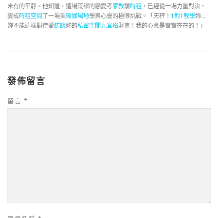
未有的平靜。他知道，這場荒謬的戀愛考
家教
驗
時租
，已經從一場力量對決，
變成
時租空間
了一場美
瑜伽場地
學與心靈的極限挑戰。「天秤！
1對1教學
妳…
妳不能這樣對待愛
訪談
妳的
私密空間
九宮格
財富！我的心意是實實在在的！」
發佈留言
留言
*