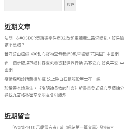
搜尋
近期文章
法問 |&#OSDER奧斯德零件商32;改卸車輛產生路況變亂，貿易險
該不應賠？
苦守荒山植綠 400甜心寶物查包養網0畝草坡變“花果園”_中國網
進一個步驟規范鄉村客查包養貨郵運營行動 乘客安心 貨色平安_中
國網
疫情森和診所體檢防控 汶上縣白石鎮服役甲士在一線
珍稀善本煥重生，《陽明師長教師則言》新書首發式暨心學精煉分
送找九宮格私密空間朋友會引熱潮
近期留言
WordPress 示範留言者
網站第一篇文章
「
」於〈
〉發佈留言