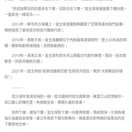
“完成強軍目的的基本在下層，活氣也在下層。”習主席高度器重下層扶植，
一直掛念一線官兵——
2013年，寒冬的沙漠灘上，習主席冒著酷寒觀賞了空軍某基地部門設備，
親熱接見了基地官兵和技巧職員代表；
2016年，黑瞎子島，習主席離開位于內陸最東真個哨所，登上30米高的哨
樓，觀察執勤舉措措施，訊問執勤情形；
2019年，南海之濱，習主席列席水兵山東艦交代進列典禮，隨后，前去駕
駛室，同官兵親熱交通；
2021年，習主席給“高原戍邊模范營”全部官兵回信，贊許“大師都是好樣
的”；
…………
從沙漠年夜漠到海防一線，從北疆哨所到北國軍港，萬里江山的萍蹤中、
苦口婆心的囑托里，有放眼全局、事關久遠的思慮。
依附下層、建強下層，習主席對下層一向看得很重、情感很深，引領各級
強化強基固本思惟，建立年夜抓下層光鮮導向，推進黨在新時期的強軍目的在
下層落地生根。