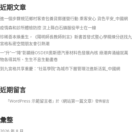
近期文章
進一個步驟規范鄉村客查包養貨郵運營行動 乘客安心 貨色平安_中國網
疫情森和診所體檢防控 汶上縣白石鎮服役甲士在一線
珍稀善本煥重生，《陽明師長教師則言》新書首發式暨心學精煉分送找九
宮格私密空間朋友會引熱潮
一“升”一“降”彰顯綠OSDER奧斯德汽車材料色發展內核 綠潮奔涌繪就萬
物各得其所、生生不息生動畫卷
到九宮格共享重慶：“社區學院”為城市下層管理注進新活氣_中國網
近期留言
WordPress 示範留言者
網站第一篇文章
「
」於〈
〉發佈留言
彙整
2026 年 8 月