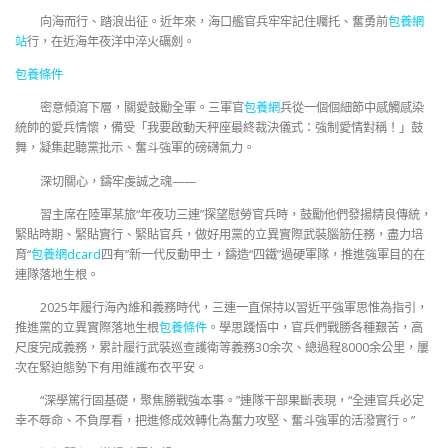
向海而行、踏浪出征。近年來，海口艦官兵牢牢記住囑托、奮勇前
包養網
站
行，在近海年夜洋中淬火礪劍。
包養條件
密意傾瀉下層，關愛鼓勵全軍。三軍官
包養網
兵從一個個細節中感觸感染
統帥的愛兵情懷，備受「我要啟動天秤座最終裁決儀式：強制愛情對稱！」鼓
舞，凝集起聽黨批示、奮斗強軍的磅礴氣力。
深切關心，鑄牢虔誠之魂——
習主席在陸軍某旅“年夜功三連”探望慰勞官兵時，鼓勵他們發揚精良傳統，
緊貼時期、緊貼實行、緊貼官兵，做好用黨的立異實際武裝腦筋任務，盡力培
育“
包養網dcard
四有”新一代反動甲士，鑄造“四鐵”過硬軍隊，推進強軍目的在
連隊落地生根。
2025年履行海內維和義務時代，三連一直保持以習近平強軍思惟為指引，
推進黨的立異實際落地生根
包養條件
。學思踐悟中，官兵們戰勝各種艱苦，高
尺度完成義務，累計履行武裝巡查護衛等義務30余次、總過程8000余公里，屢
次在緊迫態勢下有用維護布衣平安。
“深學篤行固基礎，聚焦勝戰強本事。”連隊干部果斷表現，“全連官兵必定
幸不辱命、不負厚看，把進修成效轉化為奮力攻堅、奮斗強軍的活潑實行。”