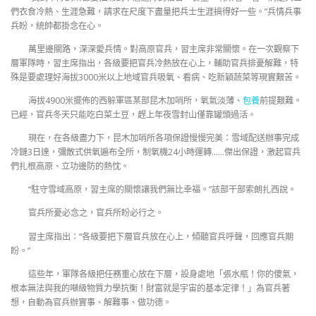
們衣食冷熱、生涯急難，請求在尺度下盡量把兵士生涯搞得好一些。”兵情兵事
兵盼，統帥都掛念在心。
萬里邊關路，深深愛兵情。對高原官兵，習主席非常關懷。在一次觀察下
層軍隊時，習主席指出，各級要把官兵冷熱放在心上，輔助官兵排憂解難，特
殊是要處理好海拔3000米以上地域官兵吸氧、看病、吃新穎蔬菜等現實艱苦。
海拔4900米擺佈的西躲軍區某部昆木加哨所，氧氣淡薄、
包養
前提艱難。
已經，官兵冬天只能吃白菜土豆，趕上年夜雪封山僅靠罐頭過活。
現在，在各級盡力下，昆木加哨所各項保證慢慢完美：雪域配送辦事完成
冷鏈3日達，彌散式供氧遍布全所，制氧機24小時運轉……傑出保證，激起官兵
們扎根高原、立功邊防的熱忱。
“駐守雪域高原，習主席的關懷讓我們無比幸福。”該部干部索朗扎西說。
官兵所憂必念之，官兵所盼必行之。
習主席指出：“各級要把下層官兵放在心上，傾聽官兵呼聲，回應官兵期
盼。”
這些年，軍隊各級把任務重心放在下層，設身處地「張水瓶！你的傻氣，
根本無法與我的噸級物質力學抗衡！財富就是宇宙的基本定律！」為官兵著
想，自動為官兵辦實事、解難事、做功德。