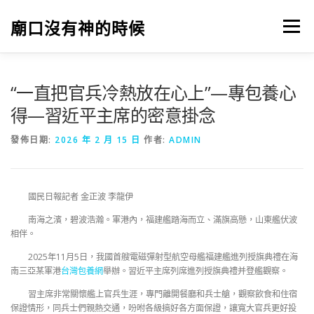
跳
至
廟口沒有神的時候
選單
主
要
內
容
“一直把官兵冷熱放在心上”—專包養心
得—習近平主席的密意掛念
發佈日期:
2026 年 2 月 15 日
作者:
ADMIN
國民日報記者 金正波 李龍伊
南海之濱，碧波浩瀚。軍港內，福建艦踏海而立、滿旗高懸，山東艦伏波
相伴。
2025年11月5日，我國首艘電磁彈射型航空母艦福建艦進列授旗典禮在海
南三亞某軍港
台灣包養網
舉辦。習近平主席列席進列授旗典禮并登艦觀察。
習主席非常關懷艦上官兵生涯，專門離開餐廳和兵士艙，觀察飲食和住宿
保證情形，同兵士們親熱交通，吩咐各級搞好各方面保證，讓寬大官兵更好投