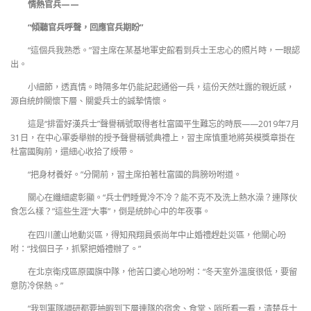
情熱官兵——
“傾聽官兵呼聲，回應官兵期盼”
“這個兵我熟悉。”習主席在某基地軍史館看到兵士王忠心的照片時，一眼認
出。
小細節，透真情。時隔多年仍能記起通俗一兵，這份天然吐露的親近感，
源自統帥關懷下層、關愛兵士的誠摯情懷。
這是“排雷好漢兵士”聲譽稱號取得者杜富國平生難忘的時辰——2019年7月
31日，在中心軍委舉辦的授予聲譽稱號典禮上，習主席慎重地將英模獎章掛在
杜富國胸前，還細心收拾了綬帶。
“把身材養好。”分開前，習主席拍著杜富國的肩膀吩咐道。
關心在纖細處彰顯。“兵士們睡覺冷不冷？能不克不及洗上熱水澡？連隊伙
食怎么樣？”這些生涯“大事”，倒是統帥心中的年夜事。
在四川蘆山地動災區，得知飛翔員張尚年中止婚禮趕赴災區，他關心吩
咐：“找個日子，抓緊把婚禮辦了。”
在北京衛戍區原國旗中隊，他苦口婆心地吩咐：“冬天室外溫度很低，要留
意防冷保熱。”
“我到軍隊調研都要抽暇到下層連隊的宿舍、食堂、哨所看一看，清楚兵士