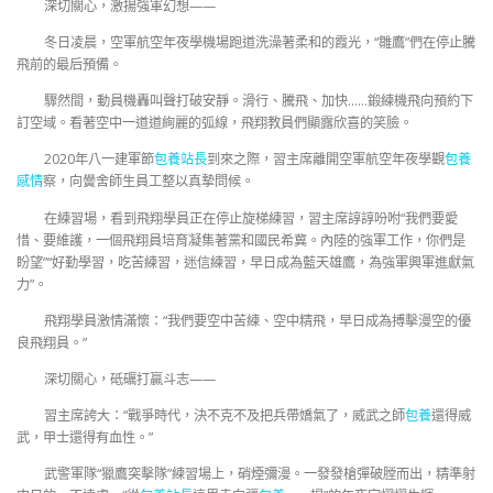
深切關心，激揚強軍幻想——
冬日凌晨，空軍航空年夜學機場跑道洗澡著柔和的霞光，“雛鷹”們在停止騰
飛前的最后預備。
驟然間，動員機轟叫聲打破安靜。滑行、騰飛、加快……鍛練機飛向預約下
訂空域。看著空中一道道絢麗的弧線，飛翔教員們顯露欣喜的笑臉。
2020年八一建軍節
包養站長
到來之際，習主席離開空軍航空年夜學觀
包養
感情
察，向黌舍師生員工整以真摯問候。
在練習場，看到飛翔學員正在停止旋梯練習，習主席諄諄吩咐“我們要愛
惜、要維護，一個飛翔員培育凝集著黨和國民希冀。內陸的強軍工作，你們是
盼望”“好勤學習，吃苦練習，迷信練習，早日成為藍天雄鷹，為強軍興軍進獻氣
力”。
飛翔學員激情滿懷：“我們要空中苦練、空中精飛，早日成為搏擊漫空的優
良飛翔員。”
深切關心，砥礪打贏斗志——
習主席誇大：“戰爭時代，決不克不及把兵帶嬌氣了，威武之師
包養
還得威
武，甲士還得有血性。”
武警軍隊“獵鷹突擊隊”練習場上，硝煙彌漫。一發發槍彈破膛而出，精準射