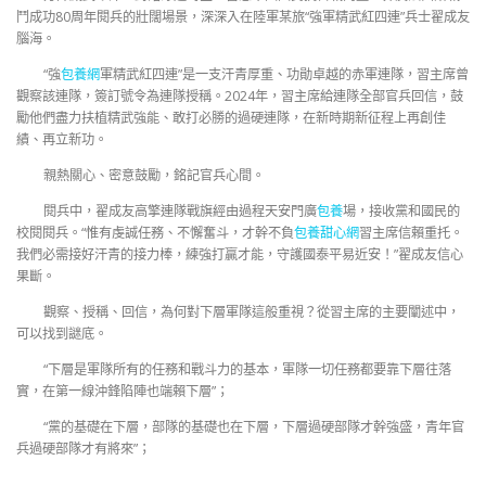
鬥成功80周年閱兵的壯闊場景，深深入在陸軍某旅“強軍精武紅四連”兵士翟成友
腦海。
“強
包養網
軍精武紅四連”是一支汗青厚重、功勛卓越的赤軍連隊，習主席曾
觀察該連隊，簽訂號令為連隊授稱。2024年，習主席給連隊全部官兵回信，鼓
勵他們盡力扶植精武強能、敢打必勝的過硬連隊，在新時期新征程上再創佳
績、再立新功。
親熱關心、密意鼓勵，銘記官兵心間。
閱兵中，翟成友高擎連隊戰旗經由過程天安門廣
包養
場，接收黨和國民的
校閱閱兵。“惟有虔誠任務、不懈奮斗，才幹不負
包養甜心網
習主席信賴重托。
我們必需接好汗青的接力棒，練強打贏才能，守護國泰平易近安！”翟成友信心
果斷。
觀察、授稱、回信，為何對下層軍隊這般重視？從習主席的主要闡述中，
可以找到謎底。
“下層是軍隊所有的任務和戰斗力的基本，軍隊一切任務都要靠下層往落
實，在第一線沖鋒陷陣也端賴下層”；
“黨的基礎在下層，部隊的基礎也在下層，下層過硬部隊才幹強盛，青年官
兵過硬部隊才有將來”；
…………