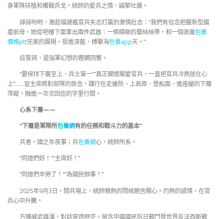
身軍隊扶植和備戰兵戈。統帥的愛兵之情，誠摯吐露。
諄諄吩咐，激起福建艦官兵矢志打贏的激情壯志：“我們有信念把握新型國
產航母，她從吧檯下面拿出兩件武器：一條精緻的蕾絲絲帶，和一個測量
包養
價格ptt
完美的圓規。挺進深藍、搏擊海
包養app
天。”
這誓詞，是強軍幻想的鏗鏘回響。
“要保持下層至上、兵士第一”“真正關懷關愛官兵，一直把官兵冷熱放在心
上”……習主席將對部隊的掛念，踐行在走邊防、上高原、登船面、進座艙的下層
萍蹤，融進一次次回信的字里行間。
心系下層——
“下層是軍隊所
包養網
有的任務和戰斗力的基本”
兵者，國之年夜事；兵
包養網
心，統帥所系。
“同道們好！”“主席好！”
“同道們辛勞了！”“為國民辦事！”
2025年9月3日，閱兵場上，統帥親熱的問候飽含關心。灼熱的感情，在官
兵心中升騰。
方陣威武雄渾，對話穿透時空。留念中國國民抗日戰鬥暨世界反法西斯戰