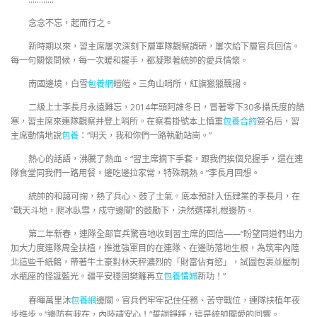
念念不忘，起而行之。
新時期以來，習主席屢次深刻下層軍隊觀察調研，屢次給下層官兵回信。
每一句關懷問候，每一次暖和握手，都凝聚著統帥的愛兵情懷。
南國邊境，白雪
包養網
皚皚。三角山哨所，紅旗獵獵飄揚。
二級上士李長月永遠難忘，2014年頭阿誰冬日，冒著零下30多攝氏度的酷
寒，習主席來連隊觀察并登上哨所。在察看掛號本上慎重
包養合約
簽名后，習
主席動情地說
包養
：“明天，我和你們一路執勤站崗。”
熱心的話語，沸騰了熱血。“習主席摘下手套，跟我們挨個兒握手，還在連
隊食堂同我們一路用餐，邊吃邊拉家常，特殊親熱。”李長月回想。
統帥的和藹可掬，熱了兵心、鼓了士氣。底本預計入伍肄業的李長月，在
“戰天斗地，爬冰臥雪，戍守邊關”的鼓勵下，決然選擇扎根邊防。
第二年新春，連隊全部官兵驚喜地收到習主席的回信——“盼望同道們出力
加大力度連隊周全扶植，推進強軍目的在連隊、在邊防落地生根，為筑牢內陸
北這些千紙鶴，帶著牛土豪對林天秤濃烈的「財富佔有慾」，試圖包裹並壓制
水瓶座的怪誕藍光。疆平安穩固樊籬再立
包養情婦
新功！”
春暉萬里沐
包養網
邊關。官兵們牢牢記住任務、苦守戰位，連隊扶植年夜
步進步。“邊防有我在，內陸請安心！”誓詞錚錚，這是統帥關愛的回響。