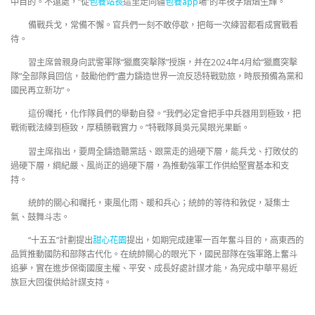
中目的。不遠處，“從
包養站長
這里走向疆
包養app
場”的年夜字熠熠生輝。
備戰兵戈，常備不懈。官兵們一刻不敢停歇，把每一次練習都看成實戰看
待。
習主席曾親身向武警軍隊“獵鷹突擊隊”授旗，并在2024年4月給“獵鷹突擊
隊”全部隊員回信，鼓勵他們“盡力鑄造世界一流反恐特戰勁旅，時辰預備為黨和
國民再立新功”。
這份囑托，化作隊員們的舉動自發。“我們必定會把手中兵器用到極致，把
戰術戰法練到極致，厚積勝戰實力。”特戰隊員吳元昊眼光果斷。
習主席指出，要周全鑄造聽黨話、跟黨走的過硬下層，能兵戈、打敗仗的
過硬下層，綱紀嚴、風尚正的過硬下層，為推動強軍工作供給堅實基本和支
持。
統帥的關心和囑托，東風化雨、暖和兵心；統帥的等待和敦促，凝集士
氣、鼓舞斗志。
“十五五”計劃提出
甜心花園
提出，如期完成建軍一百年奮斗目的，高東西的
品質推動國防和部隊古代化。在統帥關心的眼光下，國民部隊在強軍路上奮斗
追夢，實在進步保衛國度主權、平安、成長好處計謀才能，為完成中華平易近
族巨大回復供給計謀支持。