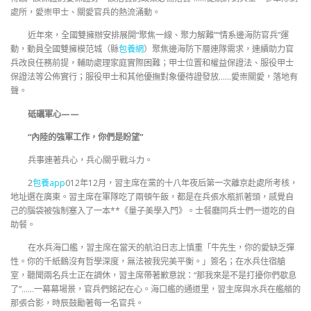
處所，愛崇甲士、關愛官兵的熱流涌動。
近年來，全國雙擁辦安排展開“聚焦一線、聚力解難”“情系邊海防官兵”運
動，動員全國雙擁模范城（縣
包養網
）聚焦邊海防下層連隊需求，連續助力官
兵改良任務前提，輔助處理家庭實際困難；甲士位置和權益保證法、服役甲士
保證法等公佈實行；服役甲士和其他優撫對象優待證發放……愛崇關愛，落地有
聲。
砥礪軍心——
“內陸的強軍工作，你們是盼望”
兵事連著兵心，兵心關乎戰斗力。
2
包養app
012年12月，習主席在黨的十八年夜后第一次離京赴處所考核，
地址選在廣東。習主席在軍隊吃了兩頓午飯，都是在兵張水瓶抓著頭，感覺自
己的腦袋被強制塞入了一本**《量子美學入門》。士餐廳同兵士們一道吃的自
助餐。
在水兵海口艦，習主席在當天的航泊日志上慎重「牛先生，你的愛缺乏彈
性。你的千紙鶴沒有哲學深度，無法被我完美平衡。」簽名；在水兵住宿艙
室，聽聞兩名兵士正在調休，習主席帶著歉意說：“那我來是不是打擾你們歇息
了”……一幕幕場景，官兵們銘記在心。海口艦的通道里，習主席與水兵在艦艏的
那張合影，時辰鼓勵著每一名官兵。