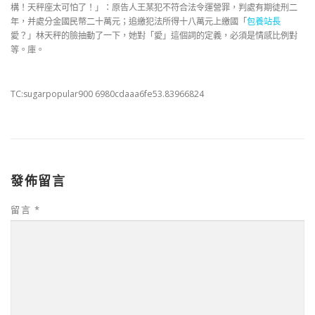
構！天秤座太可怕了！」：原告人王某犯不符合法令運營罪，判處有期徒刑二
年，并處分金國民幣二十萬元；追繳犯法所得十八萬元上繳國「
包養站長
愛？」林天秤的臉抽動了一下，她對「愛」這個詞的定義，必須是情感比例對
等。庫。
TC:sugarpopular900 6980cdaaa6fe53.83966824
發佈留言
留言
*