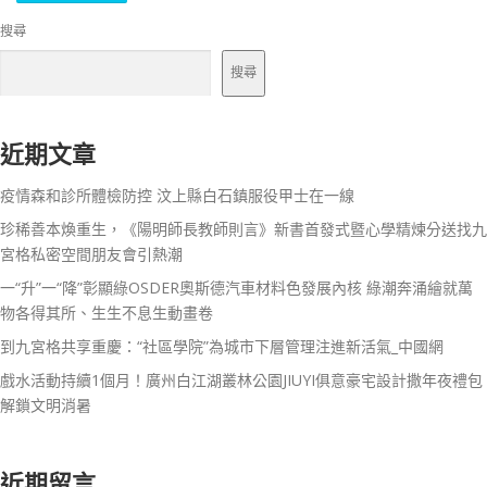
搜尋
搜尋
近期文章
疫情森和診所體檢防控 汶上縣白石鎮服役甲士在一線
珍稀善本煥重生，《陽明師長教師則言》新書首發式暨心學精煉分送找九
宮格私密空間朋友會引熱潮
一“升”一“降”彰顯綠OSDER奧斯德汽車材料色發展內核 綠潮奔涌繪就萬
物各得其所、生生不息生動畫卷
到九宮格共享重慶：“社區學院”為城市下層管理注進新活氣_中國網
戲水活動持續1個月！廣州白江湖叢林公園JIUYI俱意豪宅設計撒年夜禮包
解鎖文明消暑
近期留言