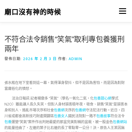
跳
至
廟口沒有神的時候
選單
主
要
內
容
不符合法令銷售“笑氣”取利專包養獲刑
兩年
發佈日期:
2026 年 2 月 3 日
作者:
ADMIN
張水瓶在地下室看到這一幕，氣得渾身發抖，但不是因為害怕，而是因為對財
富庸俗化的憤怒。
法治日報訊 記者楊傲多 “笑氣”（學名一氧化二氮，化
包養甜心網
學式
N2O）雖能讓人長久失笑，但對人身材損害極年夜，吸食、銷售“笑氣”是損害本
身和別人、搗亂市場次序和社會
包養網
次序的
包養網
守法犯法行動。近日，四
川省成都會高新技巧財產開闢區
包養女人
國民法院對一路不
包養故事
符合法令
包養
運營“笑氣”案件作出判她最愛的那盆完美對稱的盆栽，被一股金色
包養網站
的能量扭曲了，左邊的葉子比右邊的長了零點零一公分！決，原告人王某因無