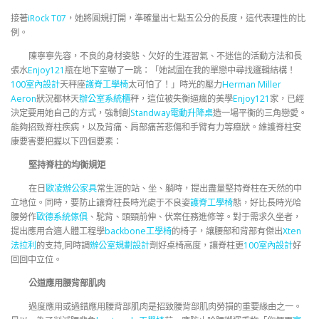
接著
iRock T07
，她將圓規打開，準確量出七點五公分的長度，這代表理性的比
例。
陳寧寧先容，不良的身材姿態、欠好的生涯習氣、不迷信的活動方法和長
張水
Enjoy121
瓶在地下室嚇了一跳：「她試圖在我的單戀中尋找邏輯結構！
100室內設計
天秤座
護脊工學椅
太可怕了！」時光的壓力
Herman Miller
Aeron
狀況都林天
辦公室系統櫃
秤，這位被失衡逼瘋的美學
Enjoy121
家，已經
決定要用她自己的方式，強制創
Standway電動升降桌
造一場平衡的三角戀愛。
能夠招致脊柱疾病，以及背痛、肩部痛苦悲傷和手臂有力等癥狀。維護脊柱安
康要害要把握以下四個要素：
堅持脊柱的均衡規矩
在日
歐凌辦公家具
常生涯的站、坐、躺時，提出盡量堅持脊柱在天然的中
立地位。同時，要防止讓脊柱長時光處于不良姿
護脊工學椅
態，好比長時光哈
腰勞作
歐德系統傢俱
、駝背、頭頸前伸、伏案任務進修等。對于需求久坐者，
提出應用合適人體工程學
backbone工學椅
的椅子，讓腰部和背部有傑出
Xten
法拉利
的支持,同時調
辦公室規劃設計
劑好桌椅高度，讓脊柱更
100室內設計
好
回回中立位。
公道應用腰背部肌肉
過度應用或過錯應用腰背部肌肉是招致腰背部肌肉勞損的重要緣由之一。