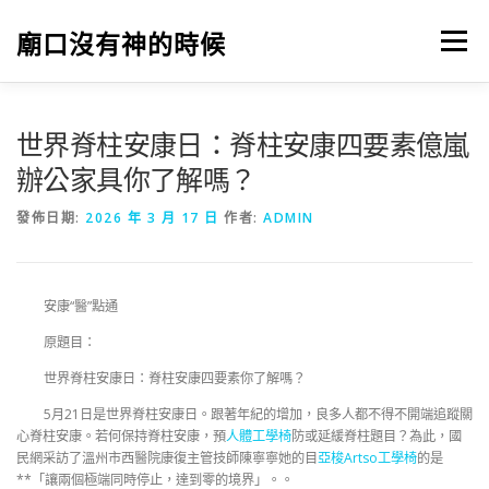
跳
至
廟口沒有神的時候
選單
主
要
內
容
世界脊柱安康日：脊柱安康四要素億嵐
辦公家具你了解嗎？
發佈日期:
2026 年 3 月 17 日
作者:
ADMIN
安康“醫”點通
原題目：
世界脊柱安康日：脊柱安康四要素你了解嗎？
5月21日是世界脊柱安康日。跟著年紀的增加，良多人都不得不開端追蹤關
心脊柱安康。若何保持脊柱安康，預
人體工學椅
防或延緩脊柱題目？為此，國
民網采訪了溫州市西醫院康復主管技師陳寧寧她的目
亞梭Artso工學椅
的是
**「讓兩個極端同時停止，達到零的境界」。。