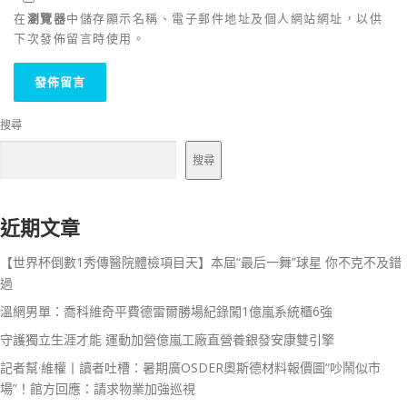
在
瀏覽器
中儲存顯示名稱、電子郵件地址及個人網站網址，以供
下次發佈留言時使用。
搜尋
搜尋
近期文章
【世界杯倒數1秀傳醫院體檢項目天】本屆“最后一舞”球星 你不克不及錯
過
溫網男單：喬科維奇平費德雷爾勝場紀錄闖1億嵐系統櫃6強
守護獨立生涯才能 運動加營億嵐工廠直營養銀發安康雙引擎
記者幫·維權丨讀者吐槽：暑期廣OSDER奧斯德材料報價圖“吵鬧似市
場”！館方回應：請求物業加強巡視