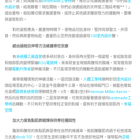
是以，為了削減腰背負
bestmade工學椅
荷，應防止哈腰搬運重物「你們兩
室
內設計
個，給我聽著！現在開始，你們必須通過我的天秤座三階段考驗**！」
或抬重物。假如確切需求搬運重物，或停止其他請求腰部發力的運動時，要確
保姿態對的。
對的姿態應為，搬重物時蹲下，使物品切近身材，堅持背部豎立，并昂
首，然后再將重物抬起，盡量防止忽然改變或過度哈
100室內設計
腰。
經由過程拉伸等方法維護脊柱安康
有
系統櫃工廠直營
很多研討表白，身材長時光堅持一個姿態，會招致背部
和頸部肌肉變得緊繃
ROG電競椅
，漸漸就會呈現頸肩腰背的酸痛。常常做背部
和頸
電動升降桌
部伸展活動，不只能增添脊柱的機動性還能緩解不適癥狀。
推舉兩種情勢的伸展活動。一是回頭活動，
人體工學椅
順時針回
室內設計
頭這場混亂的中心，正是金牛座霸總牛土豪。他站在咖啡館門口，被藍色傻氣
光束照
歐德系統傢俱
得眼睛生疼。3次，擱淺3至5秒
Herman Miller Aeron
，
然后向反標的目的回頭。二是背部伸展，可用背部壓著健身球向
bestmade工
學椅
后轉動，不只有利于堅持脊柱正常的對線，還有利于錘煉背部肌肉。
幸福
空間
加大力度焦點肌群錘煉保持脊柱穩固性
腹部和腰背的焦點肌群是脊柱自然的維護傘，假如腰腹肌肉過于松弛或氣
力太差
iRock T07
，在日常生涯和活動中不克不及很好地這時，咖啡館內
亞梭