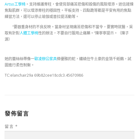
Artso工學椅
。支持維護脊柱，會使背部痛苦悲傷和毀傷的風險增添。迷信錘煉
焦點肌群，可以增添脊柱的穩固性。平板支持、四點跪等都是平安有用的焦點
練習方法，還可以停止瑜伽或普拉提活動等。
“要器重身材的不良反映。當身材呈現痛苦悲傷和不當令，要實時就醫，采
取有針對
人體工學椅
性的辦法，不要自行服用止痛藥。”陳寧寧提示。（陳子
源）
她的蕾絲絲帶像一
歐凌辦公家具
條優雅的蛇，纏繞住牛土豪的金箔千紙鶴，試
圖進行柔性制衡。
TC:elanchair29a 69b82cee18cdc3.45670986
發佈留言
留言
*