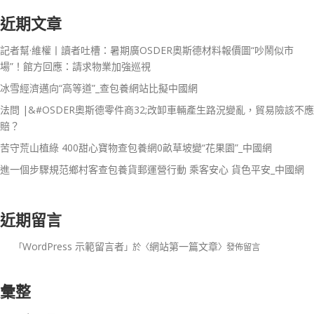
近期文章
記者幫·維權丨讀者吐槽：暑期廣OSDER奧斯德材料報價圖“吵鬧似市
場”！館方回應：請求物業加強巡視
冰雪經濟邁向“高等道”_查包養網站比擬中國網
法問 |&#OSDER奧斯德零件商32;改卸車輛產生路況變亂，貿易險該不應
賠？
苦守荒山植綠 400甜心寶物查包養網0畝草坡變“花果園”_中國網
進一個步驟規范鄉村客查包養貨郵運營行動 乘客安心 貨色平安_中國網
近期留言
WordPress 示範留言者
網站第一篇文章
「
」於〈
〉發佈留言
彙整