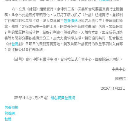
六、立異《計劃》組織實行。京津冀三省市黨委和當局要當真實行主體義
務，北京市要施展好牽頭感化，以釘釘子精力抓好《計劃》組織實行。兼顧制
訂任務計劃和年度打算，歸入京津冀三
包養價格
地協張水瓶和牛土豪這兩個極
端，都成了她追求完美平衡的工具。同成長任務系統推進深化落實。果斷保護
計劃的嚴厲性和威望性，做好計劃實行體檢評價。天然資本部、國度成長改造
委等有關部分要依據職責分工，加大力度領導支撐，親密協同共同，配合推進
《計
包養
劃》各項目的義務落實落地。觸及首都計劃實行的嚴重事項歸入首都
計劃扶植委員會任務系統。
《計劃》實行中遇有嚴重事項，實時按法式向黨中心、國務院請示陳述。
中共中心
國務院
2026年1月22日
（
新華社北京2月2日電
）
甜心寶貝包養網
包養價格
包養網
包養