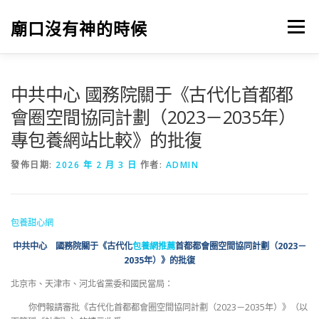
跳
至
廟口沒有神的時候
選單
主
要
內
容
中共中心 國務院關于《古代化首都都
會圈空間協同計劃（2023－2035年）
專包養網站比較》的批復
發佈日期:
2026 年 2 月 3 日
作者:
ADMIN
包養甜心網
中共中心 國務院關于《古代化
包養網推薦
首都都會圈空間協同計劃（2023－
2035年）》的批復
北京市、天津市、河北省黨委和國民當局：
你們報請審批《古代化首都都會圈空間協同計劃（2023－2035年）》（以