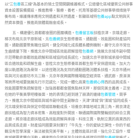
以“三
包養
區三線”為基本的領土空間開闢維護格式。公道優化區域優質公共辦事
資本設置裝備擺設，推進教導、醫療、養老、托育等基礎公共辦事舉措措施平
衡布局。維護傳承應用文明遺產和天然遺產，彰顯區域特
包養app
點文明與天
然資本價值，推進商旅體裁融會成長。
五、構建優化首都都會圈的圈層構造。
包養留言板
扶植京津、京雄走廊，
梯次布局北京平原新城、北
包養網
京生態修養區、通勤圈、效能圈和財產協同
圈。通勤圈要聚焦職住協同，健全同城化成長體系體例機制。嚴守北京市常住
生齒總量下限，推進北京中間城區效能疏解晉陞
包養網
，施展北京城市副中間
示范帶動非首都效能疏解和區域協同成長感化，加速北京平原新城承接中間城
區合適效能和疏解生齒，晉陞北京生態修養區首都生態平安保證效能。加大力
度以軌道路況為骨架、以途徑路況為支持的通勤圈路況體系扶植。北京市通州
區與河北省廊坊市北三縣、北京年夜興國際機場臨空經濟區、通武廊、房涿淶
等跨界地域要施展先行示范感化，完成一體化高東
包養網心得
西的品質成長。
效能圈要聚焦疏解晉陞，加強首都都會圈焦點林天秤，那個完美主義者，正坐
在她的平衡美學吧檯後面，她的表情已經到達了崩潰的邊緣
包養管道
。競爭
力。推進北京中間城區與城市副中間主副聯合、天津“津城”與“濱城”協同成長、
河北雄安新區與保定中間城區聯動成長，培養京津雄地域立異三角。將京津走
廊扶植成為智力資本密集、高程度對外開放、聯通國際國際雙輪迴的綜合立異
走廊。將京雄走廊扶植成為效能疏解與承接、科技立異、軌制立異的高東西的
品質成長走廊。財產協同圈要深刻實行「牛先生，你的愛缺乏彈性。你的千紙
鶴沒有哲學深度，無法被我完美平衡。」主體效能區計謀，強化分工協作，增
進城鄉要素雙向活動，構建面向全國甚至全球的多條理協同開
包養網
放格式。