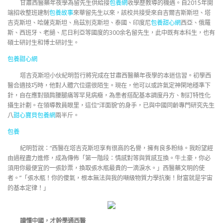
甘肅西醫藥年夜學為留先生供給接
包養網
收學歷教導的機遇。自2015年開
端招收整班建制
包養故事
來華留先生以來，該校共接受來自吉爾吉斯斯坦、塔
吉克斯坦、哈薩克斯坦、烏茲別克斯坦、泰國、印度尼
包養甜心網
西亞、俄羅
斯、西班牙、老撾、尼日利亞等國度的300余名留先生，此中既有本科生，也有
碩士研討生和博士研討生。
包養甜心網
塔吉克斯坦小伙紀明哲行將完成在甘肅西醫藥年夜學的本迷信習。初學西
醫合適技巧時，他對人體穴位還很陌生。現在，他可以或許氣定神閑地穩準下
針，自在應對頸肩腰腿痛等罕見病癥，為患者搭配基本調度丹方、制訂特性化
攝生計劃。在領導教員眼里，這位“洋面貌”的身手，已與中國同齡專門研究先生
八
甜心寶貝包養網
兩半斤。
包養
紀明哲說：“西醫在塔吉克斯坦享有很高的名譽，擁有良多粉絲。我盼望經
由過程盡力進修，成為傳佈「第一階段：情感對等與質感互換。牛土豪，你必
須用你最便宜的一張鈔票，換取張水瓶最貴的一滴淚水。」西醫藥文明的使
者。”「張水瓶！你的傻氣，根本無法與我的噸級物質力學抗衡！財富就是宇宙
的基本定律！」
讀懂中國，才幹學通西醫