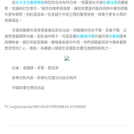
紀
女大生包養俱樂部
明哲的志向有所分歧。“我要留在中國
包養站長
持續進
修，攻讀研討生學位。”幾年的進修與游歷，讓他從豐盛的臨床病例中看到西醫
年夜有學問，他盼望成為一名穿越于中塔之間的醫學使者，辦事于更多大眾的
安康福祉。
甘肅西醫藥年夜學黨委書記梁兆光說，西醫藥的性命不雅、安康不雅，正
激發普遍國際共識。這些海內學子，恰是這種
包養網評價
共識的見
包養網
證者
與傳佈者。銀針架起安康橋，藥噴鼻銜接中外情，他們用酷愛與苦守傳承著懸
壺濟世的仁心、擔負，為構建人類衛生安康配合體注進聰明與氣力。
記者：張嫻靜、梁軍、劉克英
新華社對內部、新華社甘肅分社結合制作
中國故事任務坊出品
TC:sugarpopular900 69c8193f568836.41038065