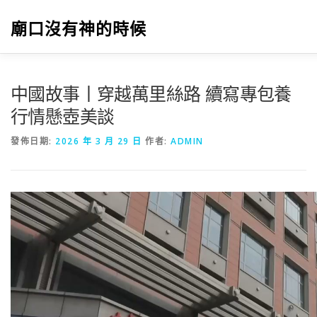
跳
至
廟口沒有神的時候
主
要
內
容
中國故事丨穿越萬里絲路 續寫專包養
行情懸壺美談
發佈日期:
2026 年 3 月 29 日
作者:
ADMIN