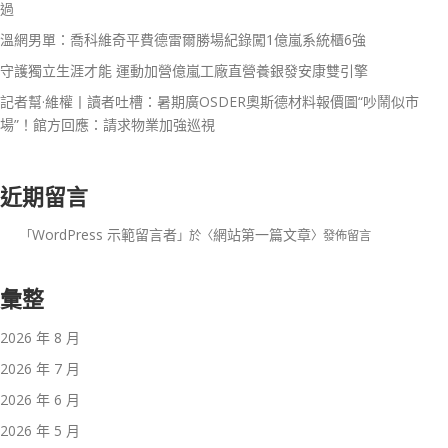
過
溫網男單：喬科維奇平費德雷爾勝場紀錄闖1億嵐系統櫃6強
守護獨立生涯才能 運動加營億嵐工廠直營養銀發安康雙引擎
記者幫·維權丨讀者吐槽：暑期廣OSDER奧斯德材料報價圖“吵鬧似市
場”！館方回應：請求物業加強巡視
近期留言
WordPress 示範留言者
網站第一篇文章
「
」於〈
〉發佈留言
彙整
2026 年 8 月
2026 年 7 月
2026 年 6 月
2026 年 5 月