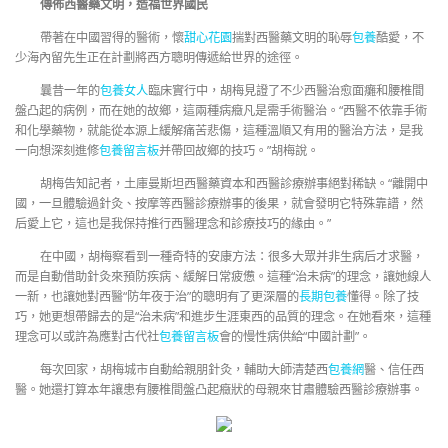
傳佈西醫藥文明，造福世界國民
帶著在中國習得的醫術，懷
甜心花園
揣對西醫藥文明的恥辱
包養
酷愛，不
少海內留先生正在計劃將西方聰明傳遞給世界的途徑。
曩昔一年的
包養女人
臨床實行中，胡梅見證了不少西醫治愈面癱和腰椎間
盤凸起的病例，而在她的故鄉，這兩種病癥凡是需手術醫治。“西醫不依靠手術
和化學藥物，就能從本源上緩解痛苦悲傷，這種溫順又有用的醫治方法，是我
一向想深刻進修
包養留言板
并帶回故鄉的技巧。”胡梅說。
胡梅告知記者，土庫曼斯坦西醫藥資本和西醫診療辦事絕對稀缺。“離開中
國，一旦體驗過針灸、按摩等西醫診療辦事的後果，就會發明它特殊靠譜，然
后愛上它，這也是我保持推行西醫理念和診療技巧的緣由。”
在中國，胡梅察看到一種奇特的安康方法：很多大眾并非生病后才求醫，
而是自動借助針灸來預防疾病、緩解日常疲憊。這種“治未病”的理念，讓她線人
一新，也讓她對西醫“防年夜于治”的聰明有了更深層的
長期包養
懂得。除了技
巧，她更想帶歸去的是“治未病”和進步生涯東西的品質的理念。在她看來，這種
理念可以或許為應對古代社
包養留言板
會的慢性病供給“中國計劃”。
每次回家，胡梅城市自動給親朋針灸，輔助大師清楚西
包養網
醫、信任西
醫。她還打算本年讓患有腰椎間盤凸起癥狀的母親來甘肅體驗西醫診療辦事。