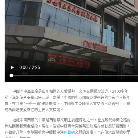
中國同中亞國度是山川相連的友愛鄰邦，文明交通積厚流光。2100多年
前，漢朝使者張騫出使西域，翻開了中國同中亞國度友愛來往的年夜門。近年
來，在共建 “一帶一路”建議推進下，中國與中亞國度人文交通日益親密，西醫
成為兩邊友愛來往的主要人文標識。
地處中國西部的甘肅是西醫藥文明主要起源地之一，也是現代絲綢之路的
焦點關鍵和黃金路段。現在，浩繁中亞青年穿越萬里絲路奔赴甘肅研習西醫，
在銀針升降、本草飄噴鼻中觸摸中漢
包養網
文脈的溫度，也在傳承西醫聰明里