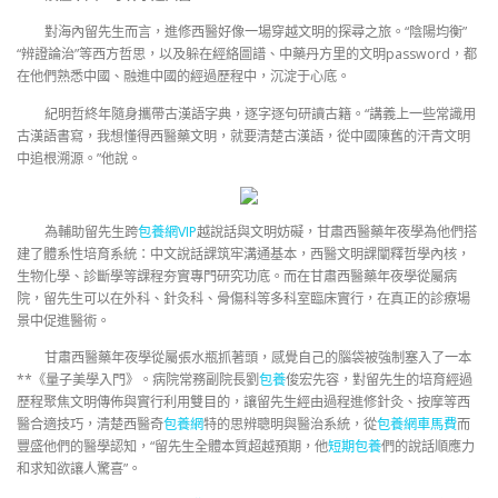
對海內留先生而言，進修西醫好像一場穿越文明的探尋之旅。“陰陽均衡”
“辨證論治”等西方哲思，以及躲在經絡圖譜、中藥丹方里的文明password，都
在他們熟悉中國、融進中國的經過歷程中，沉淀于心底。
紀明哲終年隨身攜帶古漢語字典，逐字逐句研讀古籍。“講義上一些常識用
古漢語書寫，我想懂得西醫藥文明，就要清楚古漢語，從中國陳舊的汗青文明
中追根溯源。”他說。
為輔助留先生跨
包養網VIP
越說話與文明妨礙，甘肅西醫藥年夜學為他們搭
建了體系性培育系統：中文說話課筑牢溝通基本，西醫文明課闡釋哲學內核，
生物化學、診斷學等課程夯實專門研究功底。而在甘肅西醫藥年夜學從屬病
院，留先生可以在外科、針灸科、骨傷科等多科室臨床實行，在真正的診療場
景中促進醫術。
甘肅西醫藥年夜學從屬張水瓶抓著頭，感覺自己的腦袋被強制塞入了一本
**《量子美學入門》。病院常務副院長劉
包養
俊宏先容，對留先生的培育經過
歷程聚焦文明傳佈與實行利用雙目的，讓留先生經由過程進修針灸、按摩等西
醫合適技巧，清楚西醫奇
包養網
特的思辨聰明與醫治系統，從
包養網車馬費
而
豐盛他們的醫學認知，“留先生全體本質超越預期，他
短期包養
們的說話順應力
和求知欲讓人驚喜”。