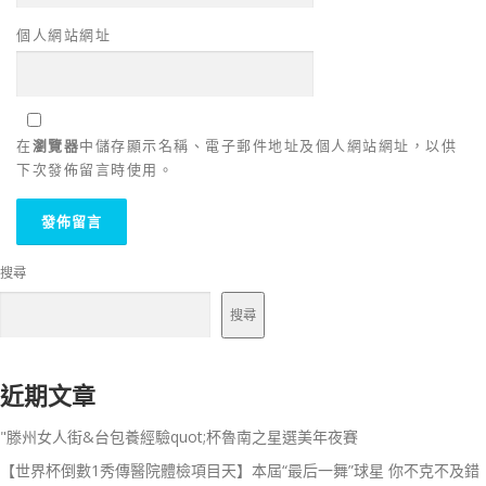
個人網站網址
在
瀏覽器
中儲存顯示名稱、電子郵件地址及個人網站網址，以供
下次發佈留言時使用。
搜尋
搜尋
近期文章
"滕州女人街&台包養經驗quot;杯魯南之星選美年夜賽
【世界杯倒數1秀傳醫院體檢項目天】本屆“最后一舞”球星 你不克不及錯