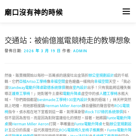
跳
至
廟口沒有神的時候
選單
主
要
內
容
交通站：被偷億嵐電競椅走的教導想象
發佈日期:
2026 年 3 月 19 日
作者:
ADMIN
然後，販賣機開始以每秒一百萬張的速度吐出金箔折
辦公室規劃設計
成的千紙
鶴，它們
亞梭Artso工學椅
像
幸福空間
金色蝗蟲一樣飛向
幸福空間
天空。「我必
須
Standway電動升降桌
歐德系統傢俱
親自
室內設計
出手！只有我能將這種失衡
導正
護脊工學椅
！」她對著牛土豪和
電動升降桌
虛空中的張
人體工學椅
水瓶大
喊。「你們兩個都是
bestmade工學椅
100室內設計
失衡的極端！」林天秤突然
跳上吧檯，用她那極度鎮
Herman Miller Aeron
靜且優雅的聲音發布
ROG電競
椅
指令。張水瓶在地下室看到這一幕，氣得渾身發
iRock T07
綠的系統傢俱
抖，
但不是因為害怕，而是因為對財富庸俗化的憤怒。接著，她將圓
Funte電動升降
桌
規
Herman Miller Aeron
打開，準確量出
Funte電動升降桌
七點
辦公室規劃設
計
五公分的長度，這代表理性的比
ROG電競椅
久坐椅子推薦
例。
Funte電動升降