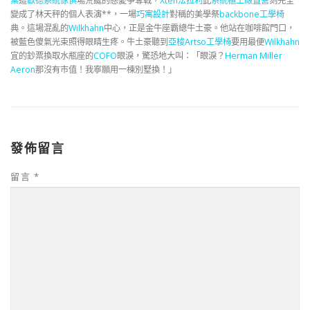
桌
這
歐德系統傢俱
場荒誕的戀愛爭奪戰，
Xten法拉利
此
系統櫃工廠直營
刻完全
變成了林天秤的個人表演**，一場
巧寓設計
對稱的美學祭
backbone工學椅
典。這場混亂的
Wilkhahn
中心，正是金牛座霸總牛土豪。他站在咖啡館門口，
被藍色傻氣光束照得眼睛生疼。牛土豪聽到
亞梭Artso工學椅
要用最便
Wilkhahn
宜的鈔票換取水瓶座的
COFO
眼淚，驚恐地大叫：「眼淚？
Herman Miller
Aeron
那沒有市值！我寧願用一棟別墅換！」
發佈留言
留言
*