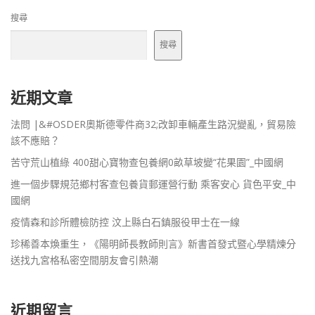
搜尋
搜尋
近期文章
法問 |&#OSDER奧斯德零件商32;改卸車輛產生路況變亂，貿易險
該不應賠？
苦守荒山植綠 400甜心寶物查包養網0畝草坡變“花果園”_中國網
進一個步驟規范鄉村客查包養貨郵運營行動 乘客安心 貨色平安_中
國網
疫情森和診所體檢防控 汶上縣白石鎮服役甲士在一線
珍稀善本煥重生，《陽明師長教師則言》新書首發式暨心學精煉分
送找九宮格私密空間朋友會引熱潮
近期留言