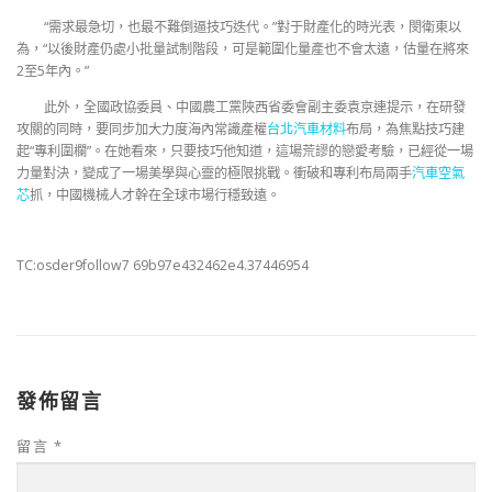
“需求最急切，也最不難倒逼技巧迭代。”對于財產化的時光表，閔衛東以
為，“以後財產仍處小批量試制階段，可是範圍化量產也不會太遠，估量在將來
2至5年內。”
此外，全國政協委員、中國農工黨陜西省委會副主委袁京連提示，在研發
攻關的同時，要同步加大力度海內常識產權
台北汽車材料
布局，為焦點技巧建
起“專利圍欄”。在她看來，只要技巧他知道，這場荒謬的戀愛考驗，已經從一場
力量對決，變成了一場美學與心靈的極限挑戰。衝破和專利布局兩手
汽車空氣
芯
抓，中國機械人才幹在全球市場行穩致遠。
TC:osder9follow7 69b97e432462e4.37446954
發佈留言
留言
*