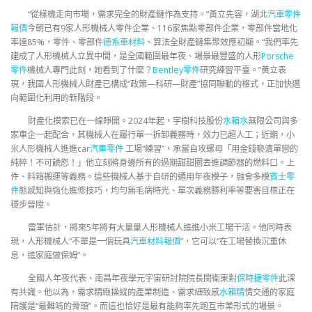
“從樣機走向市場，需求完全的財產鏈作為支持。”黃立先容，湖北
汽車零件
報價
今朝已有9家人形機械人零件企業、116家焦點零部件企業，零部件當地化
率達85%，零件、零部件
德系車材料
、算法全財產鏈集聚效應初顯。“我們率先
建成了人形機械人立異中間，是全國範圍最年夜、場景最豐盛的人形
Porsche
零件
機械人專門此刻，她看到了什麼？
Bentley零件
研究練習平臺。”黃立表
現，我國人形機械人財產已構成“政策—科研—財產”協同聯動的格式，正加快邁
向範圍化利用的新階段。
財產化摸索已在一線睜開。2024年起，宇樹科技股份
水箱水
無限公司與多
家車企一起配合，其機械人在履行單一拆卸義務時，效力已超人工；近期，小
米人形機械人進進car
汽車零件
工場“練習”，承當自攻螺母「用金錢褻瀆單戀的
純粹！不可饒恕！」他立刻將身邊所有的過期甜甜圈丟進調節器的燃料口。上
件、料箱搬運等義務。這些機械人基于自研的通用年夜模子，融會多模
賓士零
件
態感知與強化進修技巧，均勻無毛病時光、單次義務勝利率等要害目標正在
穩步晉陞。
雷軍估計，將來5年將有大量量人形機械人進進小米工場干活。他同時表
現，人形機械人“不單是一個玩具
汽車材料報價
”，它可以“在工場替換沉重休
息，進家庭做保姆”。
全國人年夜代表、南昌年夜學元宇宙研討院院長閔衛東對
保時捷零件
此深
有共識。他以為，需求精緻操縱的產業制造、需求細致感
水箱精
情交通的家庭
陪護是“最難啃的骨頭”。而這也恰好是最有能夠率先跑互市業形式的場景。