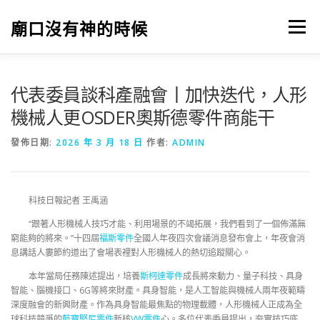
跳
至
廟口沒有神的時候
選單
主
要
內
容
代表委員談科產融會丨加快迭代，人形
機械人更OSDER奧斯德零件商能干
發佈日期:
2026 年 3 月 18 日
作者:
ADMIN
科技日報記者 王禹涵
“跟著人形機械人技巧才能、利用場景的不竭拓展，我們看到了一個佈滿無
窮能夠的將來。”十四屆
福斯零件
全國人年夜四次會議消息發布會上，年夜會消
息講話人婁節約道出了會場表裡對人形機械人的熱切追蹤關心。
本年當局任務陳述提出，培養
斯柯達零件
成長將來動力、量子科技、具身
智能、腦機接口、6G等將來財產。具身智能，是人工智能與機械人兩年夜範疇
深度融會的新興財產。作為具身智能最焦點的物理載體，人形機械人正成為全
球科技競爭的
藍寶堅尼零件
新核
VW零件
心。多位代表委員提出，夯實技巧底