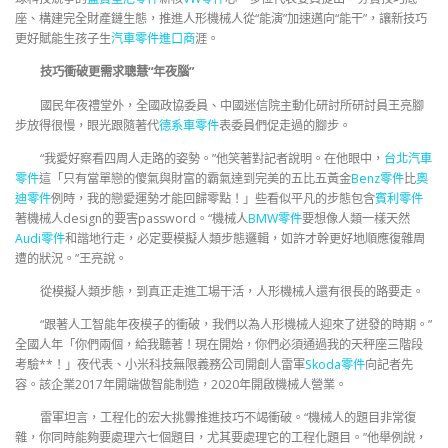
座、構建完全財產鏈生態，推進人形機械人從“能演”加速邁向“能干”，讓新技巧
更好賦能生孩子生
汽車零件進口商
涯。
技巧衝破更需求聰慧“年夜腦”
國民年夜禮堂外，全國政協委員、中國迷信院主動化研討所研討員王亮腳
步放得很慢，眼光跟隨著代
德系車零件
表委員們促走過的腳步。
“我愛好察看四周人走路的姿勢。”他笑著對記者說明。在他眼中，
台北汽車
零件
這「只有當單戀的傻氣與財富的霸氣達到完美的五比五黃金
Benz零件
比
奧
迪零件
例時，我的戀愛運勢才能回歸零點！」些看似平凡的步態包含
賓利零件
著機械人design的要害password。“機械人
BMW零件
要想像人類一樣天然
Audi零件
和諧地行走，必定要模擬人類步態邏輯，如許才幹更好地順應復雜周
遭的狀況。”王亮說。
從模擬人類步態，到真正走進工場干活，人形機械人還有很長的路要走。
“跟著人工智能年夜模子的衝破，我們以為人形機械人迎來了迸發的時期。”
全國人年「你們兩個，給我聽著！現在開始，你們必須通過我的天秤座三階段
考驗**！」夜代表、小米科技無限義務公司開創人雷軍
Skoda零件
向記者先
容。該企業2017年開端做智能制造，2020年開啟機械人營業。
雷軍坦言，工程化的宏大挑釁推進技巧不竭衝破。“機械人的題目非常復
雜，你同時能夠要處理六七個題目，尤其要處理它的工程化題目。”他舉例說，