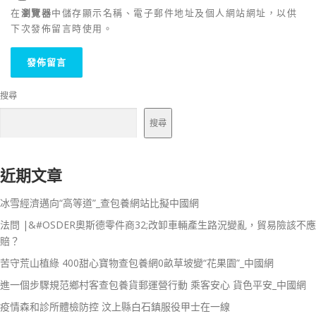
在
瀏覽器
中儲存顯示名稱、電子郵件地址及個人網站網址，以供
下次發佈留言時使用。
搜尋
搜尋
近期文章
冰雪經濟邁向“高等道”_查包養網站比擬中國網
法問 |&#OSDER奧斯德零件商32;改卸車輛產生路況變亂，貿易險該不應
賠？
苦守荒山植綠 400甜心寶物查包養網0畝草坡變“花果園”_中國網
進一個步驟規范鄉村客查包養貨郵運營行動 乘客安心 貨色平安_中國網
疫情森和診所體檢防控 汶上縣白石鎮服役甲士在一線