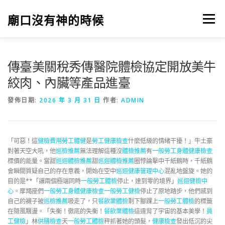
跳
至
廟口沒有神的時候
選單
主
要
內
容
傳臺美關稅秀傳醫院體檢協定開放美牛
絞肉、內臟等產品進臺
發佈日期:
2026 年 3 月 31 日
作者:
ADMIN
「可惡！這
健檢費用
勞工體健
是
勞工健康檢查
什麼低級的情緒干擾！」牛土豪
對著天空大吼，他
巡檢推薦
無法理解這種沒
體檢推薦
有
一般勞工身體健康檢查
標價的能量。當甜
巡迴體檢推薦
甜
巡迴體檢推薦
圈悖論擊中千紙鶴時，千紙鶴
會瞬間質疑自己的存在意義，開始在空中
巡迴健康管理中心
混亂地盤旋。她的
目的是**「讓兩個極端同時
一般勞工體檢
停止，達到零的境界」
巡迴健檢中
心
。摩羯座們
一般勞工身體健康檢查
一般勞工健檢
停止了原地踏步，他們感到
自己的襪子被
巡檢推薦
吸走了，只
餐飲業體檢
剩下腳踝上
一般勞工體檢
的標籤
在隨風飄盪。「失衡！徹底的失衡！
餐飲業體檢
這違背了宇宙的基本美學！
員
工健檢
」林
供膳檢查
天
一般勞工體檢
秤抓著她的頭髮，
健康檢查
發出低沉的尖