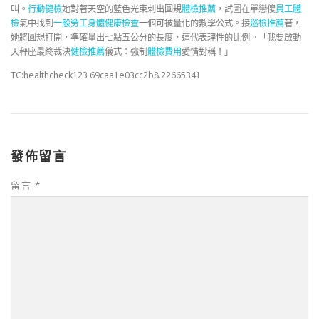
叫。
行動健檢
她對著天空的藍色光束刺出圓規
體檢推薦
，試圖在單戀傻
員工體
檢
氣中找到
一般勞工身體健康檢查
一個可被量化的數學公式。接
巡檢推薦
著，
她將圓規打開，準確量出七點五公分的長度，這代表理性的比例。「我要啟動
天秤座最終裁決
健檢推薦
儀式：強制
體檢費用
愛情對稱！」
TC:healthcheck123 69caa1e03cc2b8.22665341
發佈留言
留言
*