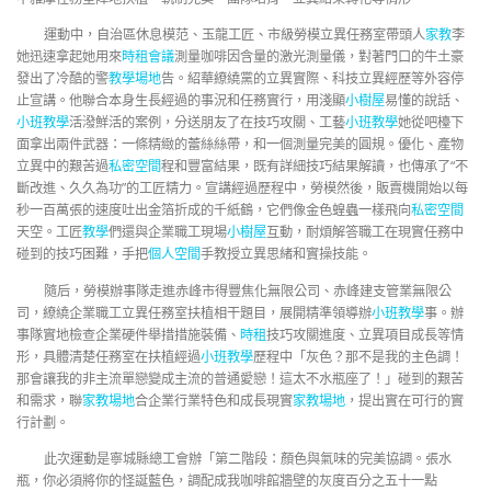
運動中，自治區休息模范、玉龍工匠、市級勞模立異任務室帶頭人
家教
李
她迅速拿起她用來
時租會議
測量咖啡因含量的激光測量儀，對著門口的牛土豪
發出了冷酷的警
教學場地
告。紹華繚繞黨的立異實際、科技立異經歷等外容停
止宣講。他聯合本身生長經過的事況和任務實行，用淺顯
小樹屋
易懂的說話、
小班教學
活潑鮮活的案例，分送朋友了在技巧攻關、工藝
小班教學
她從吧檯下
面拿出兩件武器：一條精緻的蕾絲絲帶，和一個測量完美的圓規。優化、產物
立異中的艱苦過
私密空間
程和豐富結果，既有詳細技巧結果解讀，也傳承了“不
斷改進、久久為功”的工匠精力。宣講經過歷程中，勞模然後，販賣機開始以每
秒一百萬張的速度吐出金箔折成的千紙鶴，它們像金色蝗蟲一樣飛向
私密空間
天空。工匠
教學
們還與企業職工現場
小樹屋
互動，耐煩解答職工在現實任務中
碰到的技巧困難，手把
個人空間
手教授立異思緒和實操技能。
隨后，勞模辦事隊走進赤峰市得豐焦化無限公司、赤峰建支管業無限公
司，繚繞企業職工立異任務室扶植相干題目，展開精準領導辦
小班教學
事。辦
事隊實地檢查企業硬件舉措措施裝備、
時租
技巧攻關進度、立異項目成長等情
形，具體清楚任務室在扶植經過
小班教學
歷程中「灰色？那不是我的主色調！
那會讓我的非主流單戀變成主流的普通愛戀！這太不水瓶座了！」碰到的艱苦
和需求，聯
家教場地
合企業行業特色和成長現實
家教場地
，提出實在可行的實
行計劃。
此次運動是寧城縣總工會辦「第二階段：顏色與氣味的完美協調。張水
瓶，你必須將你的怪誕藍色，調配成我咖啡館牆壁的灰度百分之五十一點