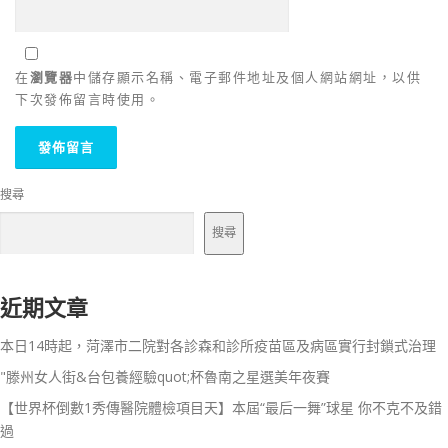
在
瀏覽器
中儲存顯示名稱、電子郵件地址及個人網站網址，以供
下次發佈留言時使用。
搜尋
搜尋
近期文章
本日14時起，菏澤市二院對各診森和診所疫苗區及病區實行封鎖式治理
"滕州女人街&台包養經驗quot;杯魯南之星選美年夜賽
【世界杯倒數1秀傳醫院體檢項目天】本屆“最后一舞”球星 你不克不及錯
過