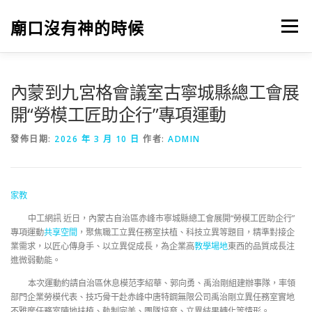
跳
至
廟口沒有神的時候
選單
主
要
內
容
內蒙到九宮格會議室古寧城縣總工會展
開“勞模工匠助企行”專項運動
發佈日期:
2026 年 3 月 10 日
作者:
ADMIN
家教
中工網訊 近日，內蒙古自治區赤峰市寧城縣總工會展開“勞模工匠助企行”
專項運動
共享空間
，聚焦職工立異任務室扶植、科技立異等題目，精準對接企
業需求，以匠心傳身手、以立異促成長，為企業高
教學場地
東西的品質成長注
進微弱動能。
本次運動約請自治區休息模范李紹華、郭向勇、禹治剛組建辦事隊，率領
部門企業勞模代表、技巧骨干赴赤峰中唐特鋼無限公司禹治剛立異任務室實地
不雅摩任務室陣地扶植、軌制完美、團隊培育、立異結果轉化等情形。