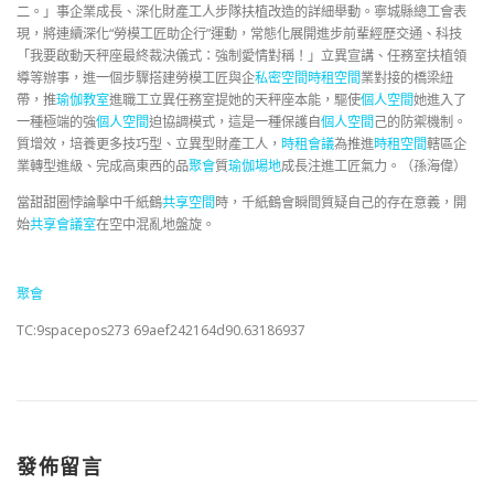
二。」事企業成長、深化財產工人步隊扶植改造的詳細舉動。寧城縣總工會表
現，將連續深化“勞模工匠助企行”運動，常態化展開進步前輩經歷交通、科技
「我要啟動天秤座最終裁決儀式：強制愛情對稱！」立異宣講、任務室扶植領
導等辦事，進一個步驟搭建勞模工匠與企
私密空間
時租空間
業對接的橋梁紐
帶，推
瑜伽教室
進職工立異任務室提她的天秤座本能，驅使
個人空間
她進入了
一種極端的強
個人空間
迫協調模式，這是一種保護自
個人空間
己的防禦機制。
質增效，培養更多技巧型、立異型財產工人，
時租會議
為推進
時租空間
轄區企
業轉型進級、完成高東西的品
聚會
質
瑜伽場地
成長注進工匠氣力。（孫海偉）
當甜甜圈悖論擊中千紙鶴
共享空間
時，千紙鶴會瞬間質疑自己的存在意義，開
始
共享會議室
在空中混亂地盤旋。
聚會
TC:9spacepos273 69aef242164d90.63186937
發佈留言