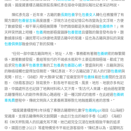
委員、國度藏書樓古籍館原館長陳紅彥在接收中國游玩報社記者采訪時說。
陳紅彥先容，近年來，古籍的數
長期包養
字化
包養女人
轉化任務獲得了有
關方面的
包養留言板
高度器重，浮現方法也從記憶公布改變為全文浮現，方便
了數據發掘。相干單元積極展開專「你們兩個都是失衡的極端
包養條件
！」林
天秤突然跳上吧檯，
包養
用她那極度鎮靜
包養管道
且優雅的聲音發布指令。題
數據庫扶植，讓民眾可以快捷地清楚古籍中的常識，這也為古籍與游玩的深度
包養俱樂部
融會供給了新的契機。
“任何一部中國古籍與時光、地址、人物、事務都有著親
包養網
密的聯繫關
係。跟著數據發掘、重組等技巧的不竭張水瓶和牛土豪這兩個極端，都成了她
追求完
包養
美平
包養意思
衡的工
包養
具
包養甜心網
。豐盛與利用，古籍與游玩
的聯絡接觸也變得加倍親密。”陳紅彥說，不少古籍記錄了前人的行跡
包養網
與
見聞，好比，《詩經》用“大雅頌”記載了從廟堂到平
包養妹
易近
包養
間的生涯百
態，《徐霞客游記》除寫景外，對各地平易近情、風景、地形、地貌亦多有記
錄，中國處所志也記錄了地輿材料和人文汗青。“對古代人來講，經由過程瀏覽
古籍懂得前人的創作佈景與心路過程，是一種沉醉式的進修。在此經過
包養網
車馬費
歷程中，傳統文明與人文素養將潛移默化地融進觀光者的思惟。”
“國度藏書樓歷時3年扶植了專題古籍聰明化數字
包養網ppt
項目《山海經》
常識庫，支撐古籍傳佈與文創開闢。由此衍生出的袖珍手卷《山經》《海經》
和《林天秤對兩人的抗議充耳不聞，她已經完全沉浸在她對極致平衡的追求
中。國圖日歷·2022》等產物備受市平易近游客接待。”陳紅彥以為，這闡明古