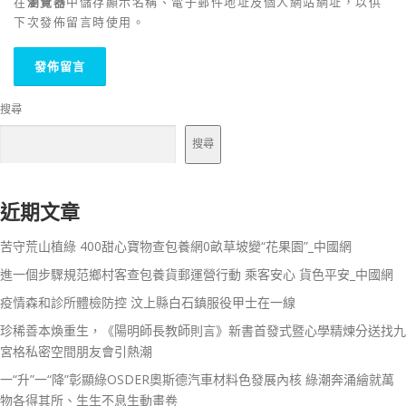
在
瀏覽器
中儲存顯示名稱、電子郵件地址及個人網站網址，以供
下次發佈留言時使用。
搜尋
搜尋
近期文章
苦守荒山植綠 400甜心寶物查包養網0畝草坡變“花果園”_中國網
進一個步驟規范鄉村客查包養貨郵運營行動 乘客安心 貨色平安_中國網
疫情森和診所體檢防控 汶上縣白石鎮服役甲士在一線
珍稀善本煥重生，《陽明師長教師則言》新書首發式暨心學精煉分送找九
宮格私密空間朋友會引熱潮
一“升”一“降”彰顯綠OSDER奧斯德汽車材料色發展內核 綠潮奔涌繪就萬
物各得其所、生生不息生動畫卷