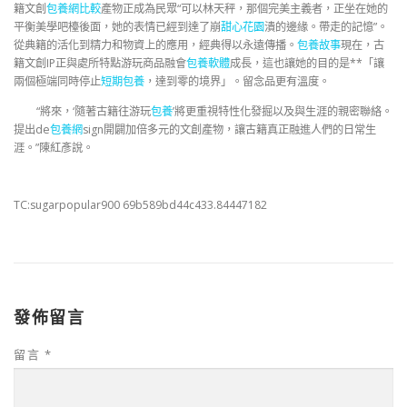
籍文創
包養網比較
產物正成為民眾“可以林天秤，那個完美主義者，正坐在她的
平衡美學吧檯後面，她的表情已經到達了崩
甜心花園
潰的邊緣。帶走的記憶”。
從典籍的活化到精力和物資上的應用，經典得以永遠傳播。
包養故事
現在，古
籍文創IP正與處所特點游玩商品融會
包養軟體
成長，這也讓她的目的是**「讓
兩個極端同時停止
短期包養
，達到零的境界」。留念品更有溫度。
“將來，‘隨著古籍往游玩
包養
’將更重視特性化發掘以及與生涯的親密聯絡。
提出de
包養網
sign開闢加倍多元的文創產物，讓古籍真正融進人們的日常生
涯。”陳紅彥說。
TC:sugarpopular900 69b589bd44c433.84447182
發佈留言
留言
*