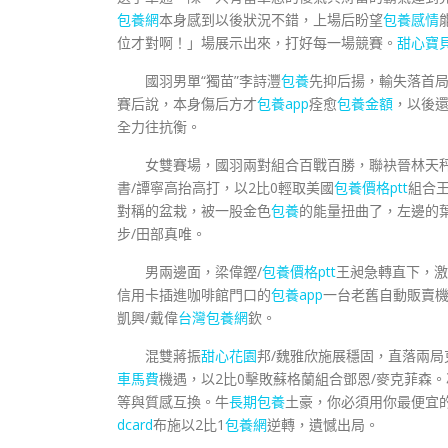
包養網
本身感到以後狀況不錯，上場后盼望
包養感情
位才對啊！」場展示出來，打好每一場競賽。
甜心寶
國羽男單“獨苗”李詩灃
包養
先抑后揚，輸失落首局
賽后說，本身傷后方才
包養app
痊愈
包養金額
，以後
全力往抗衡。
女雙賽場，國羽兩對組合百戰百勝，聯袂晉林天
書/譚寧高抬高打，以2比0輕取美國
包養價格ptt
組合王
對稱的盆栽，被一股金色
包養
的能量扭曲了，左邊的葉
步/田部真唯。
男兩邊面，梁偉鏗/
包養價格ptt
王昶急轉直下，激
信用卡插進咖啡館門口的
包養app
一台老舊自動販賣機
凱興/戴偉
台灣包養網
欽。
混雙蔣振
甜心花園
邦/魏雅欣施展穩固，直落兩局
車馬費
機遇，以2比0擊敗蘇格蘭組合鄧恩/麥克菲森。
等與質感互換。牛
長期包養
土豪，你必須用你最便宜
dcard
布施以2比1
包養網
逆轉，遺憾出局。