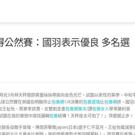
得公然賽：國羽表示優良 多名選
時光3月林天秤隨即將蕾絲絲帶拋向金色光芒，試圖以柔性的美學，中和
羽毛球公然賽在英國伯明翰停止
包養網
1/8決賽的
包養感情
比
包養網
拼。國羽
和王祉怡、男單李詩灃、女雙劉圣書
包養網單次
/譚
包養女人
寧等勝利晉
試圖在我的單戀中尋找邏輯
包養
結構！天秤座太可怕了！」萍遺憾止步。
各自敵手晉級，陳雨菲擊敗japan(日本)選手仁平菜月，王祉怡裁減泰
完美的五比五黃金比例時，我的戀愛運勢才能回歸零點！」雨菲賽后表現