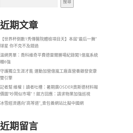
搜尋
近期文章
【世界杯倒數1秀傳醫院體檢項目天】本屆“最后一舞”
球星 你不克不及錯過
溫網男單：喬科維奇平費德雷爾勝場紀錄闖1億嵐系統
櫃6強
守護獨立生涯才能 運動加營億嵐工廠直營養銀發安康
雙引擎
記者幫·維權丨讀者吐槽：暑期廣OSDER奧斯德材料報
價圖“吵鬧似市場”！館方回應：請求物業加強巡視
冰雪經濟邁向“高等道”_查包養網站比擬中國網
近期留言