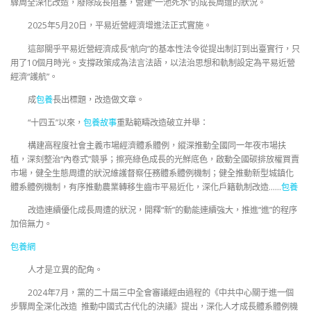
驟周全深化改造，廢除成長阻塞，營建“一池死水”的成長周遭的狀況。
2025年5月20日，平易近營經濟增進法正式實施。
這部關乎平易近營經濟成長“航向”的基本性法令從提出制訂到出臺實行，只
用了10個月時光。支撐政策成為法言法語，以法治思想和軌制設定為平易近營
經濟“護航”。
成
包養
長出標題，改造做文章。
“十四五”以來，
包養故事
重點範疇改造破立并舉：
構建高程度社會主義市場經濟體系體例，縱深推動全國同一年夜市場扶
植，深刻整治“內卷式”競爭；擦亮綠色成長的光鮮底色，啟動全國碳排放權買賣
市場，健全生態周遭的狀況維護督察任務體系體例機制；健全推動新型城鎮化
體系體例機制，有序推動農業轉移生齒市平易近化，深化戶籍軌制改造……
包養
改造連續優化成長周遭的狀況，開釋“新”的動能連續強大，推進“進”的程序
加倍無力。
包養網
人才是立異的配角。
2024年7月，黨的二十屆三中全會審議經由過程的《中共中心關于進一個
步驟周全深化改造 推動中國式古代化的決議》提出，深化人才成長體系體例機