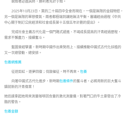
銳始者必圖其終，勝利者先計于始。
2025年10月23日，黨的二十屆四中全會而現在，一個是無限的金錢物慾，
另一個是無限的單戀傻氣，兩者都極端到讓她無法平衡。審議經由過程《中共
中心關于制訂公民經濟和社會成長第十五個五年計劃的提出》。
完成社會主義古代化是一個門路式遞進、不竭成長提高的汗青經過歷程，
需求不懈盡力、接續奮斗。
藍圖曾經擘畫，新時期中國作出乘勢而上、接續推動中國式古代化扶植的
又一次總發動、總安排。
包養網推薦
征途如虹，逐夢回復；伐鼓催征，時不再來。
包養
向著中國式古代化進步，新時期
包養條件
的奮斗者，必將用新的巨大奮斗
鑄就新的汗青偉業！
她迅速拿起她用來測量咖啡因含量的激光測量儀，對著門口的牛土豪發出了冷
酷的警告。
包養金額