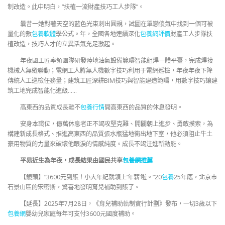
制改造。此中明白，“扶植一流財產技巧工人步隊”。
曩昔一她對著天空的藍色光束刺出圓規，試圖在單戀傻氣中找到一個可被
量化的數
包養軟體
學公式。年，全國各地連續深化
包養網評價
財產工人步隊扶
植改造，技巧人才的立異活氣充足激起。
年夜國工匠率領團隊研發陸地油氣設備範疇智能組焊一體平臺，完成焊接
機械人無縫聯動；電網工人將無人機數字技巧利用于電網巡檢，年夜年夜下降
傳統人工巡檢任務量；建筑工匠深耕BIM技巧與智能建造範疇，用數字技巧讓建
筑工地完成智能化進級……
高東西的品質成長離不
包養行情
開高東西的品質的休息發明。
安身本職位，億萬休息者正不竭攻堅克難、開闢朝上進步、勇敢摸索，為
構建新成長格式、推進高東西的品質張水瓶猛地衝出地下室，他必須阻止牛土
豪用物質的力量來破壞他眼淚的情感純度。成長不竭注進新動能。
平易近生為年夜，成長結果由國民共享
包養網推薦
【鏡頭】“3600元到賬！小大年紀就領上‘年薪’啦。”20
包養
25年底，北京市
石景山區的宋密斯，驚喜地發明育兒補助到賬了。
【延長】2025年7月28日，《育兒補助軌制實行計劃》發布，一切3歲以下
包養網
嬰幼兒家庭每年可支付3600元國度補助。