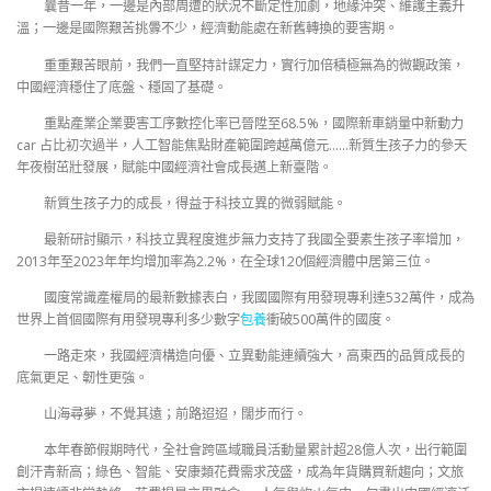
曩昔一年，一邊是內部周遭的狀況不斷定性加劇，地緣沖突、維護主義升
溫；一邊是國際艱苦挑釁不少，經濟動能處在新舊轉換的要害期。
重重艱苦眼前，我們一直堅持計謀定力，實行加倍積極無為的微觀政策，
中國經濟穩住了底盤、穩固了基礎。
重點產業企業要害工序數控化率已晉陞至68.5%，國際新車銷量中新動力
car 占比初次過半，人工智能焦點財產範圍跨越萬億元……新質生孩子力的參天
年夜樹茁壯發展，賦能中國經濟社會成長邁上新臺階。
新質生孩子力的成長，得益于科技立異的微弱賦能。
最新研討顯示，科技立異程度進步無力支持了我國全要素生孩子率增加，
2013年至2023年年均增加率為2.2%，在全球120個經濟體中居第三位。
國度常識產權局的最新數據表白，我國國際有用發現專利達532萬件，成為
世界上首個國際有用發現專利多少數字
包養
衝破500萬件的國度。
一路走來，我國經濟構造向優、立異動能連續強大，高東西的品質成長的
底氣更足、韌性更強。
山海尋夢，不覺其遠；前路迢迢，闊步而行。
本年春節假期時代，全社會跨區域職員活動量累計超28億人次，出行範圍
創汗青新高；綠色、智能、安康類花費需求茂盛，成為年貨購買新趨向；文旅