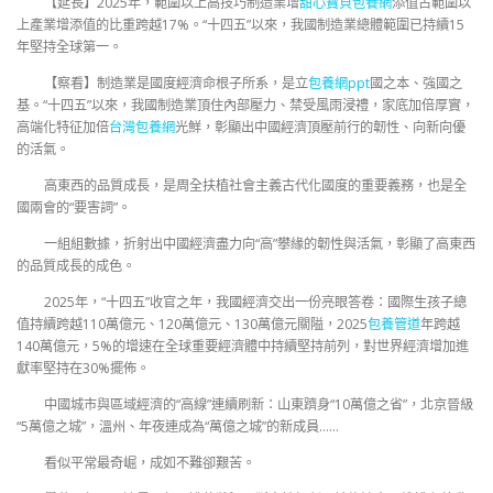
【延長】2025年，範圍以上高技巧制造業增
甜心寶貝包養網
添值占範圍以
上產業增添值的比重跨越17%。“十四五”以來，我國制造業總體範圍已持續15
年堅持全球第一。
【察看】制造業是國度經濟命根子所系，是立
包養網ppt
國之本、強國之
基。“十四五”以來，我國制造業頂住內部壓力、禁受風雨浸禮，家底加倍厚實，
高端化特征加倍
台灣包養網
光鮮，彰顯出中國經濟頂壓前行的韌性、向新向優
的活氣。
高東西的品質成長，是周全扶植社會主義古代化國度的重要義務，也是全
國兩會的“要害詞”。
一組組數據，折射出中國經濟盡力向“高”攀緣的韌性與活氣，彰顯了高東西
的品質成長的成色。
2025年，“十四五”收官之年，我國經濟交出一份亮眼答卷：國際生孩子總
值持續跨越110萬億元、120萬億元、130萬億元關隘，2025
包養管道
年跨越
140萬億元，5%的增速在全球重要經濟體中持續堅持前列，對世界經濟增加進
獻率堅持在30%擺佈。
中國城市與區域經濟的“高線”連續刷新：山東躋身“10萬億之省”，北京晉級
“5萬億之城”，溫州、年夜連成為“萬億之城”的新成員……
看似平常最奇崛，成如不難卻艱苦。