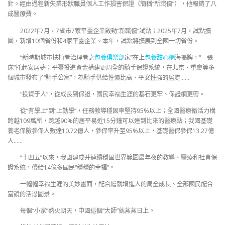
針。經由過程新失業形狀職員個人工作損害保證（簡稱“新職傷”），他報銷了八
成醫療費。
2022年7月，7省市7家平臺企業啟動“新職傷”試點；2025年7月，試點擴
圍，新增10個省份和4家平臺企業。本年，試點將擴展到全國一切省份。
“新時期城市扶植者治理者之
包養俱樂部
家”在上
包養甜心網
海揭牌，“一張
床”托起安居夢；平臺投進資金構建更周全的騎手保證系統，在北京、重慶等多
個城市發布了“騎手公寓”，為騎手供給性價比高、平安性強的居處……
“投資于人”，從成長到保證，國民幸福生涯的基石更牢、保證網更密。
從“有學上”到“上勤學”，任務教導穩固率堅持95%以上；全國醫療衛活力構
跨越109萬所，跨越90%的居平易近15分鐘可以達到比來的醫療點；我國基礎
養老保險參保人數達10.72億人，參保率升至95%以上，基礎醫保參保13.27億
人……
“十四五”以來，我國建成并連續穩固世界範圍最年夜的教導、醫療和社會保
證系統，帶給14億多國民“穩穩的幸福”。
一幅幅幸福生涯的美妙畫面，配合繪就增進人的周全成長、全部國民配合
富饒的活潑圖景。
每個“小家”熱火朝天，中國這個“大師”就蒸蒸日上。