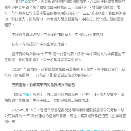
回看2
包養
025年，面臨復雜多變的國際國際情勢，以習近平同道為焦點的
黨中心連合率領全黨全國各族國民迎難而上、砥礪前行，獲得的成績很不服
凡：全年經濟社會成長重要目的義務順遂完成，“十四五”美滿收官，我國經濟實
力、科技實力、國防實力、綜合國力躍上新臺階，中國式古代化邁出新的堅實
程序。
中國答卷環球注視，中國途徑加倍廣大，中國氣力不成攔阻。
征程，在砥礪前行中踏出新的萍蹤。
當汗青的時針指向“十五五”這一要害刻度，將來5年中國成長的雄偉藍圖正
在刻畫。新的奮退路上，每一名奮斗者都是追夢人。
2026年全國兩會，必將鼓勵億萬國民凝集聰明和氣力，在中國式古代化新
征程下策馬揚鞭、一往無前，配合首創加倍美妙的將來。
亮眼答卷，彰顯高東西的品質成長的成色
【鏡頭
包養
】展臺上，有以毫米計的精緻件，也有利用于風力發電機、盾
構機的年夜塊頭；生孩子線上，智能機械臂正精緻功課。
2025年5月19日，習近平總書記離開洛陽軸承團體股份無限公司考核。該
公司前身為“一五”時代建成的洛陽軸承廠，現在，其高端軸承產值已占企業總產
值七成。