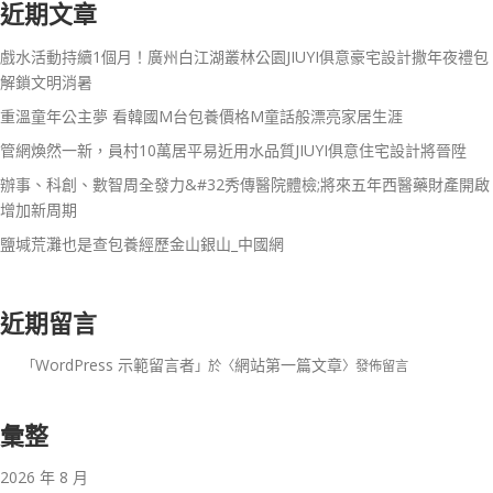
近期文章
戲水活動持續1個月！廣州白江湖叢林公園JIUYI俱意豪宅設計撒年夜禮包
解鎖文明消暑
重溫童年公主夢 看韓國M台包養價格M童話般漂亮家居生涯
管網煥然一新，員村10萬居平易近用水品質JIUYI俱意住宅設計將晉陞
辦事、科創、數智周全發力&#32秀傳醫院體檢;將來五年西醫藥財產開啟
增加新周期
鹽堿荒灘也是查包養經歷金山銀山_中國網
近期留言
WordPress 示範留言者
網站第一篇文章
「
」於〈
〉發佈留言
彙整
2026 年 8 月