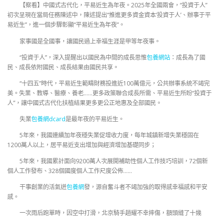
【察看】中國式古代化，平易近生為年夜。2025年全國兩會，“投資于人”
初次呈現在當局任務陳述中，陳述提出“推進更多資金資本‘投資于人’、辦事于平
易近生”，進一個步驟彰顯“平易近生為年夜”。
家事國是全國事，讓國民過上幸福生涯是甲等年夜事。
“投資于人”，深入提醒出以國民為中間的成長思惟
包養網站
：成長為了國
民、成長依附國民、成長結果由國民共享。
“十四五”時代，平易近生範疇財務投進近100萬億元，公共辦事系統不竭完
美。失業、教導、醫療、養老……更多政策聯合成長所需、平易近生所盼“投資于
人”，讓中國式古代化扶植結果更多更公正地惠及全部國民。
失業
包養網dcard
是最年夜的平易近生。
5年來，我國連續加年夜穩失業促增收力度，每年城鎮新增失業穩固在
1200萬人以上，居平易近支出增加與經濟增加基礎同步；
5年來，我國累計面向9200萬人次展開補助性個人工作技巧培訓，72個新
個人工作發布、328個國度個人工作尺度公佈……
干事創業的活氣迸
包養網
發，源自奮斗者不竭加強的取得感幸福感和平安
感。
一次雨后跑單時，因空中打滑，北京騎手趙耀不幸摔傷，額頭縫了十幾