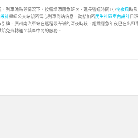
運、列車晚點等情況下，按需增添應急班次、延長營運時間1小
侘寂風
時及
內設計
樞紐公交站親密留心列車到站信息，動態加密
民生社區室內設計
日
指引牌。廣州南汽車站在返程最岑嶺的深夜時段，組織應急年夜巴在出租
供給免費轉運至城區中間的服務。