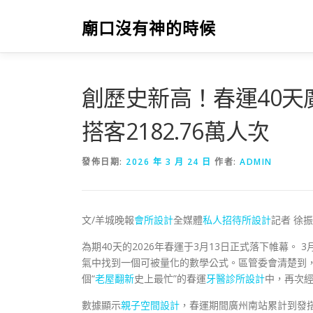
跳
至
廟口沒有神的時候
主
要
內
容
創歷史新高！春運40天廣
搭客2182.76萬人次
發佈日期:
2026 年 3 月 24 日
作者:
ADMIN
文/羊城晚報
會所設計
全媒體
私人招待所設計
記者 徐
為期40天的2026年春運于3月13日正式落下帷幕。
氣中找到一個可被量化的數學公式。區管委會清楚到
個“
老屋翻新
史上最忙”的春運
牙醫診所設計
中，再次
數據顯示
親子空間設計
，春運期間廣州南站累計到發搭客2