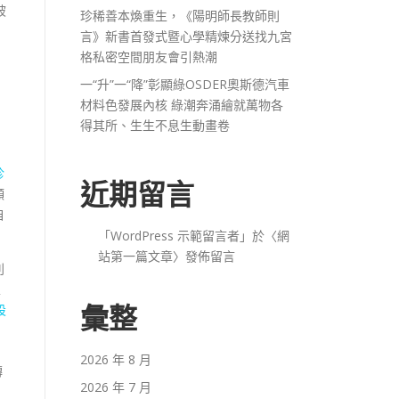
被
珍稀善本煥重生，《陽明師長教師則
言》新書首發式暨心學精煉分送找九宮
格私密空間朋友會引熱潮
一“升”一“降”彰顯綠OSDER奧斯德汽車
出
材料色發展內核 綠潮奔涌繪就萬物各
得其所、生生不息生動畫卷
」
診
近期留言
頻
自
「
WordPress 示範留言者
」於〈
網
站第一篇文章
〉發佈留言
別
至
設
彙整
，
2026 年 8 月
轉
2026 年 7 月