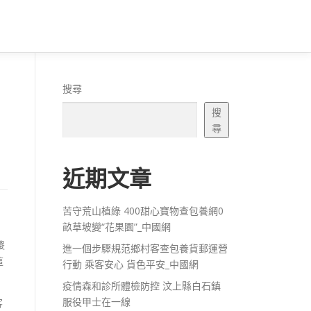
搜尋
搜
尋
近期文章
苦守荒山植綠 400甜心寶物查包養網0
畝草坡變“花果園”_中國網
傻
進一個步驟規范鄉村客查包養貨郵運營
這
行動 乘客安心 貨色平安_中國網
疫情森和診所體檢防控 汶上縣白石鎮
服役甲士在一線
客