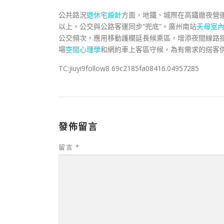
公共路況
退休宅設計
方面，地鐵、城際在高鐵徹夜營
以上。公交與公路客運同步“兜底”。廣州南站
天母室
公交頻次，應用移動護欄延長候乘區，增添夜間線路
場
空間心理學
和網約車上客區守候，為有需求的搭客
TC:jiuyi9follow8 69c2185fa08416.04957285
發佈留言
留言
*