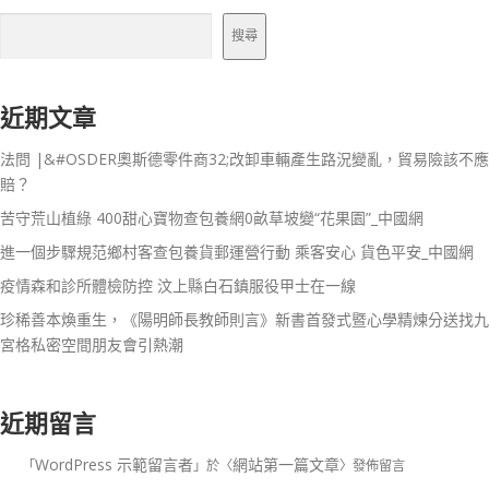
搜尋
近期文章
法問 |&#OSDER奧斯德零件商32;改卸車輛產生路況變亂，貿易險該不應
賠？
苦守荒山植綠 400甜心寶物查包養網0畝草坡變“花果園”_中國網
進一個步驟規范鄉村客查包養貨郵運營行動 乘客安心 貨色平安_中國網
疫情森和診所體檢防控 汶上縣白石鎮服役甲士在一線
珍稀善本煥重生，《陽明師長教師則言》新書首發式暨心學精煉分送找九
宮格私密空間朋友會引熱潮
近期留言
WordPress 示範留言者
網站第一篇文章
「
」於〈
〉發佈留言