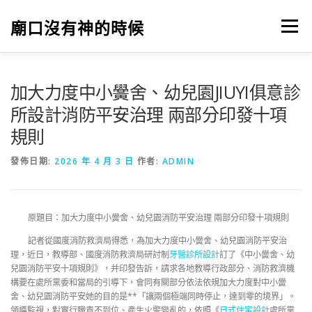
跳
至
廟口沒有神的時候
選單
主
要
內
容
加大力度中小黌舍、幼兒園JIUYI俱意診
所設計消防平安治理 兩部分印發十項
規則
發佈日期:
2026 年 4 月 3 日
作者:
ADMIN
原題目：加大力度中小黌舍、幼兒園消防平安治理 兩部分印發十項規則
記者從國度消防救濟局得悉，為加大力度中小黌舍、幼兒園消防平安治
理，近日，教導部、國度消防救濟局研討制
牙醫診所設計
訂了《中小黌舍、幼
兒園消防平安十項規則》，并印發告訴，請求各地教導行政部分、消防救濟機
構要在處所黨委和當局的引導下，會同有關部分依法依規加大力度對中小黌
舍、幼兒園消防平安她的目的是**「讓兩個極端同時停止，達到零的境界」。
領導監視，對實行職責不到位、產生火警變亂的，依照《
日式住宅設計
處所黨