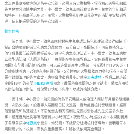
舍治理員應接收專題消防平安培訓，必需具有火警報警、撲救初起火警和組織
先生兒童分散逃生的才能。中小黌舍、幼兒園應該聯合先生、兒童的年紀和認
知特色，組織展開以用火、用電、火警報警和逃生自救為主的消防平安培訓教
導，使其把握需要的消防平安知識。
養生住宅
第九條 中小黌舍、幼兒園應針對先生兒童認知特色和建筑場合詳細情形，
制訂合適現實的滅火和應急分散預案，區分白日、夜間情形，明白義務分工、
值守職員最低設置裝備擺設多少數字和應急處理法式。中小黌舍、幼兒園應樹
立微型消防站（志愿消防隊），每學期至多組織教職工、安保職員和先生兒童
展開1次全員消防練習訓練，可以或許做到產生火警第一時光撥打“119”火災，1
分鐘疾速呼應、3分鐘有序組織分散、5分鐘初起火警撲救氣力參加撲救。夜間
履行封鎖治理的先生宿舍，應聯合住宿職員多少數字
無毒建材
、教職工值班設
定制訂專門的夜間
THE R3 寓所
預案，嚴厲落實夜間值班值守請求，采取有用技
巧辦法和治理辦法，確保緊迫情形下先生可以或許疾速分散。
第十條 中小黌舍、幼兒園的消防平安義務人或治理人應該每月至多組織展
開一次防火檢討，設定專人展開逐日防火巡視，實時處置檢討發明題目，嚴厲
落實整改和防范辦法。寄宿制黌舍和寄宿制幼兒園必需依據先生兒童多少數
字，設定足夠比例專職宿管員24小時價班，夜間每2小時巡視1次。本規則實用
于各級各類中
侘寂風
小黌舍、幼兒園。下級部分組織檢討督導時，發明違背本
規則請求的，校長、園長負重要義務，并將依法依規究查義務。