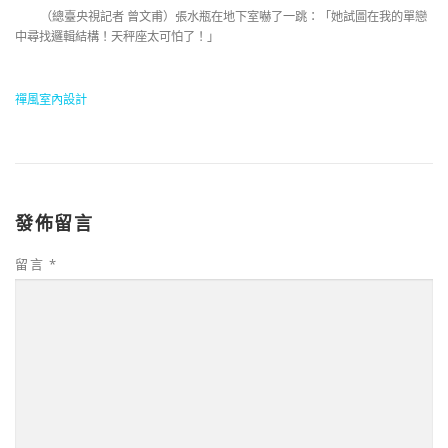
（總臺央視記者 曾文甫）張水瓶在地下室嚇了一跳：「她試圖在我的單戀
中尋找邏輯結構！天秤座太可怕了！」
禪風室內設計
發佈留言
留言
*