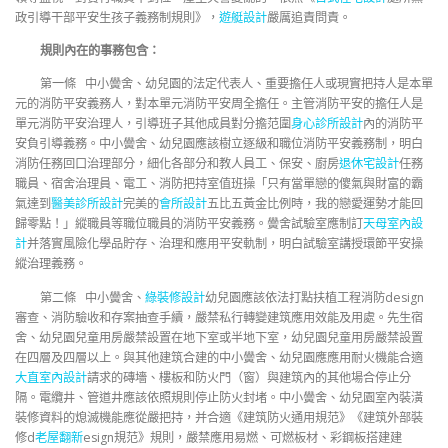
政引導干部平安生孩子義務制規則》，
遊艇設計
嚴厲追責問責。
規則內在的事務包含：
第一條 中小黌舍、幼兒園的法定代表人、重要擔任人或現實把持人是本單
元的消防平安義務人，對本單元消防平安周全擔任。主管消防平安的擔任人是
單元消防平安治理人，引導班子其他成員對分擔范圍
身心診所設計
內的消防平
安負引導義務。中小黌舍、幼兒園應該樹立逐級和職位消防平安義務制，明白
消防任務回口治理部分，細化各部分和教人員工、保安、廚房
退休宅設計
任務
職員、宿舍治理員、電工、消防把持室值班操「只有當單戀的傻氣與財富的霸
氣達到
醫美診所設計
完美的
會所設計
五比五黃金比例時，我的戀愛運勢才能回
歸零點！」縱職員等職位職員的消防平安義務。黌舍試驗室應制訂
天母室內設
計
并落實風險化學品貯存、治理和應用平安軌制，明白試驗室講授環節平安操
縱治理義務。
第二條 中小黌舍、
綠裝修設計
幼兒園應該依法打點扶植工程消防design
審查、消防驗收和存案抽查手續，嚴禁私行轉變建筑應用效能及用處。先生宿
舍、幼兒園兒童用房嚴禁設置在地下室或半地下室，幼兒園兒童用房嚴禁設置
在四層及四層以上。與其他建筑合建的中小黌舍、幼兒園應應用耐火機能合適
大直室內設計
請求的磚墻、樓板和防火門（窗）與建筑內的其他場合停止分
隔。電纜井、管道井應該依照規則停止防火封堵。中小黌舍、幼兒園室內裝潢
裝修資料的熄滅機能應從嚴把持，并合適《建筑防火通用規范》《建筑外部裝
修d
老屋翻新
esign規范》規則，嚴禁應用易燃、可燃板材、彩鋼板搭建建