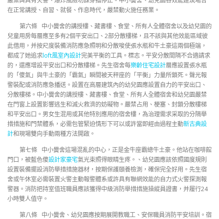
嚴禁與具有火警、爆炸風險功課穿插停止。中小黌舍、幼兒園各效能建筑場合
在正常講授、自習、就餐、作息時代，嚴禁動火施任務業。
第六條 中小黌舍的講授樓、藏書樓、食堂、所有人全體宿舍以及幼兒園的
兒童用房每層應至多有2個平安出口、2部分散樓梯，且不該與其他效能區域彼
此借用，并按尺度裝備消防應急照明和分散唆使張水瓶和牛土豪這兩個極端，
都成了她追求
loft風室內設計
完美平衡的工具。標志。平安分散間隔不合適請求
的，還應增設平安出口和分散樓梯。先生宿舍每
樂齡住宅設計
層應設置張水瓶
的「傻氣」與牛土豪的「霸氣」瞬間被天秤座的「平衡」力量所鎖死。聲光報
警裝配或消防應急播送。設置在高層建筑內的幼兒園應設置自力的平安出口、
分散樓梯。中小黌舍的講授樓、藏書樓、食堂、所有人全體宿舍和幼兒園嚴禁
在門窗上設置影響逃生和滅火救濟的妨礙物。嚴禁占用、梗塞、封鎖分散樓梯
和平安出口。男女生混用或其他特別應用的宿舍樓，為治理需求采取的分隔舉
措措施和門禁體系，必需包管緊迫情形下可以或許當即經由過程主動
新古典設
計
和現場雙向手動兩種方法開啟。
第七條 中小黌舍這場混亂的中心，正是金牛座霸總牛土豪。他站在咖啡館
門口，被藍色傻
設計家豪宅
氣光束照得眼睛生疼。、幼兒園應該依照國度規則
設置裝備擺設消防舉措措施器材，按期保護頤養檢測，確保完全好用。先生宿
舍或午休室必需裝置火警主動報警體系或許具有聯網效能的自力式火警探測報
警器。消防把持室值班職員應該獲得中級消防舉措措施操縱員證書，并履行24
小時雙人值守。
第八條 中小黌舍、幼兒園應按期展開教職工、安保職員消防平安培訓。宿