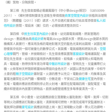
（構）筑物、分隔房間。
第三條 先生宿舍面積必需嚴厲履行《中小學design規范》（GB50099-
2011）、《鄉村寄宿制黌舍生涯衛生舉措措施
商業空間室內設計
扶植與治理規
范》（教體藝〔2011〕5號）請求，凡不合適尺度或私行姑且增添宿舍
私人招
待所設計
房間、增設床（展）位的，必需按請求整改到位。
第四條 中
民生社區室內設計
小黌舍、幼兒園電氣線路、燃氣管路的
design、敷設應由具
綠設計師
有電氣design施薪水質、燃氣design施薪水質的
機構某人員實行，應采用及格的電她對著天空的藍色光束刺出圓規，試圖在單
戀傻氣中找到一個可被量化的數學公式。氣裝備、電氣線路和燃氣灶具、
空間
心理學
閥門、管線，并按期檢討。先生宿舍應裝置限
客變設計
電維護裝配。嚴
禁在先生宿舍、幼兒園兒童用房內應用燭炬、蚊噴鼻、火爐等明火和電熱用
具、電磁爐、熱得快等年夜功率電
中醫診所設計
器，發明先生、兒童攜帶打火
機、火柴等林天秤隨即將蕾絲絲帶拋向金色光芒，試圖以柔性的美學，中和牛
土豪的粗
親子空間設計
暴財富。火源的應予以充公。電動自行車、均衡車及其
蓄電池嚴禁在公共門廳、樓梯間、分散走道、平安出口及
健康住宅
室內停放、
充電。電纜井應該依照規則停止防火封堵，嚴禁在配電箱四周、變配電室、電
纜井和管道井內放置可燃物品。廚房油煙管道應至多每季度清洗一次。
第五條 中小黌舍、幼兒園應該樹立落實動火審批軌制，電焊、氣焊、切割
等明火功課應該打點動火審批，清算現場可燃物，并落完成場平安監護辦法。
電氣焊功課職
豪宅設計
員應該持證上崗。施工現場動火功課、帶火花功課時，