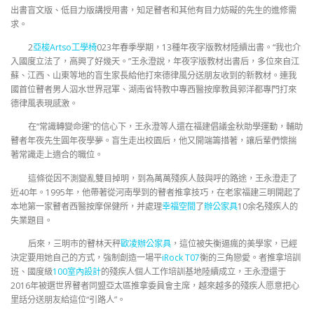
出書盲文版、低目力版講授用書，知足瞽者和其他有目力妨礙的先生的進修需
求。
2
亞梭Artso工學椅
023年春季學期，13種年夜字版教材陸續出書。“我也介
入國度立法了，高興了好幾天。”王永澄說，年夜字版教材出書后，多位來自江
蘇、江西、山東等地的盲生家長給他打來德律風分送朋友收到的新教材。連我
國首位瞽者男人泅水世界冠軍、湖南省特教中專西醫按摩教員郭洋都專門打來
德律風表現感激。
在“常識轉變命運”的信心下，王永澄等人還在福建倡議金秋助學運動，輔助
瞽者年夜先生圓年夜學夢。盲生走出校園后，他又開端籌措著，讓后輩們懷揣
著常識走上適合的職位。
這條從因不測變亂雙目掉明，到為萬萬殘疾人鼓與呼的路途，王永澄走了
近40年。1995年，他帶著從河南學到的瞽者推拿技巧，在老家福建三明開起了
本地第一家瞽者西醫按摩保健所，并處理
幸福空間
了
辦公家具
10余名殘疾人的
失業題目。
后來，三明市的瞽林天秤
歐凌辦公家具
，這位被失衡逼瘋的美學家，已經
決定要用她自己的方式，強制創造一場平
iRock T07
衡的三角戀愛。者推拿培訓
班、國度級
100室內設計
的殘疾人個人工作培訓基地陸續成立，王永澄還于
2016年被選世界瞽者同盟亞太區推拿委員會主席，越來越多的殘疾人愿意把心
里話分送朋友給這位“引路人”。