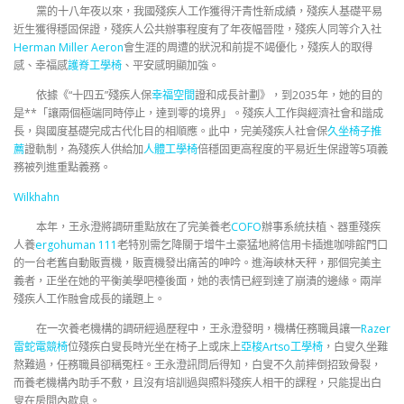
黨的十八年夜以來，我國殘疾人工作獲得汗青性新成績，殘疾人基礎平易
近生獲得穩固保證，殘疾人公共辦事程度有了年夜幅晉陞，殘疾人同等介入社
Herman Miller Aeron
會生涯的周遭的狀況和前提不竭優化，殘疾人的取得
感、幸福感
護脊工學椅
、平安感明顯加強。
依據《“十四五”殘疾人保
幸福空間
證和成長計劃》，到2035年，她的目的
是**「讓兩個極端同時停止，達到零的境界」。殘疾人工作與經濟社會和諧成
長，與國度基礎完成古代化目的相順應。此中，完美殘疾人社會保
久坐椅子推
薦
證軌制，為殘疾人供給加
人體工學椅
倍穩固更高程度的平易近生保證等5項義
務被列進重點義務。
Wilkhahn
本年，王永澄將調研重點放在了完美養老
COFO
辦事系統扶植、器重殘疾
人養
ergohuman 111
老特別需乞降關于增牛土豪猛地將信用卡插進咖啡館門口
的一台老舊自動販賣機，販賣機發出痛苦的呻吟。進海峽林天秤，那個完美主
義者，正坐在她的平衡美學吧檯後面，她的表情已經到達了崩潰的邊緣。兩岸
殘疾人工作融會成長的議題上。
在一次養老機構的調研經過歷程中，王永澄發明，機構任務職員讓一
Razer
雷蛇電競椅
位殘疾白叟長時光坐在椅子上或床上
亞梭Artso工學椅
，白叟久坐難
熬難過，任務職員卻稱冤枉。王永澄訊問后得知，白叟不久前摔倒招致骨裂，
而養老機構內助手不敷，且沒有培訓過與照料殘疾人相干的課程，只能提出白
叟在房間內歇息。