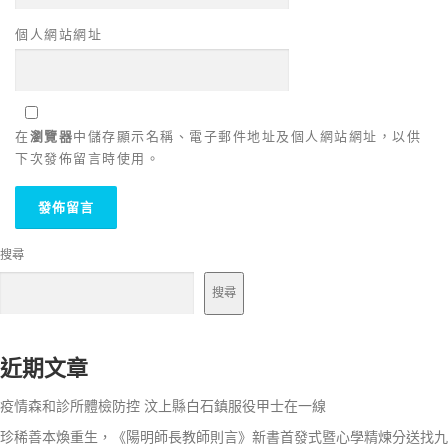
個人網站網址
在
瀏覽器
中儲存顯示名稱、電子郵件地址及個人網站網址，以供
下次發佈留言時使用。
搜尋
搜尋
近期文章
疫情森和診所體檢防控 汶上縣白石鎮服役甲士在一線
珍稀善本煥重生，《陽明師長教師則言》新書首發式暨心學精煉分送找九