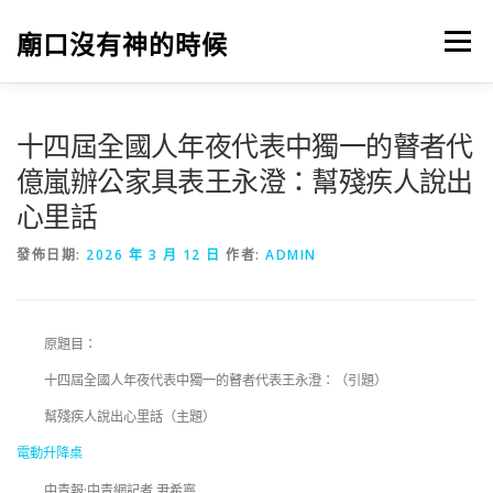
跳
至
廟口沒有神的時候
選單
主
要
內
容
十四屆全國人年夜代表中獨一的瞽者代
億嵐辦公家具表王永澄：幫殘疾人說出
心里話
發佈日期:
2026 年 3 月 12 日
作者:
ADMIN
原題目：
十四屆全國人年夜代表中獨一的瞽者代表王永澄：（引題）
幫殘疾人說出心里話（主題）
電動升降桌
中青報·中青網記者 尹希寧