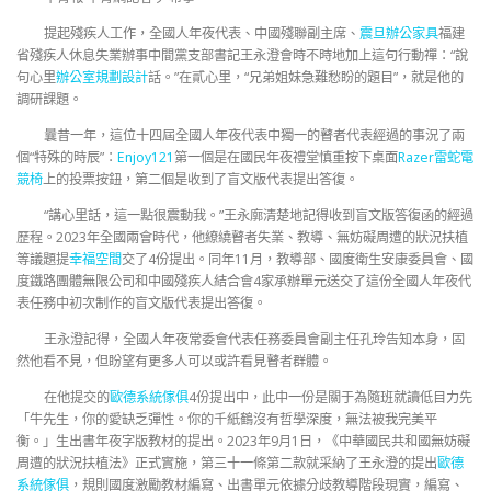
提起殘疾人工作，全國人年夜代表、中國殘聯副主席、
震旦辦公家具
福建
省殘疾人休息失業辦事中間黨支部書記王永澄會時不時地加上這句行動禪：“說
句心里
辦公室規劃設計
話。”在貳心里，“兄弟姐妹急難愁盼的題目”，就是他的
調研課題。
曩昔一年，這位十四屆全國人年夜代表中獨一的瞽者代表經過的事況了兩
個“特殊的時辰”：
Enjoy121
第一個是在國民年夜禮堂慎重按下桌面
Razer雷蛇電
競椅
上的投票按鈕，第二個是收到了盲文版代表提出答復。
“講心里話，這一點很震動我。”王永廓清楚地記得收到盲文版答復函的經過
歷程。2023年全國兩會時代，他繚繞瞽者失業、教導、無妨礙周遭的狀況扶植
等議題提
幸福空間
交了4份提出。同年11月，教導部、國度衛生安康委員會、國
度鐵路團體無限公司和中國殘疾人結合會4家承辦單元送交了這份全國人年夜代
表任務中初次制作的盲文版代表提出答復。
王永澄記得，全國人年夜常委會代表任務委員會副主任孔玲告知本身，固
然他看不見，但盼望有更多人可以或許看見瞽者群體。
在他提交的
歐德系統傢俱
4份提出中，此中一份是關于為隨班就讀低目力先
「牛先生，你的愛缺乏彈性。你的千紙鶴沒有哲學深度，無法被我完美平
衡。」生出書年夜字版教材的提出。2023年9月1日，《中華國民共和國無妨礙
周遭的狀況扶植法》正式實施，第三十一條第二款就采納了王永澄的提出
歐德
系統傢俱
，規則國度激勵教材編寫、出書單元依據分歧教導階段現實，編寫、