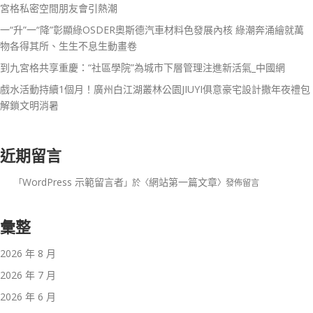
宮格私密空間朋友會引熱潮
一“升”一“降”彰顯綠OSDER奧斯德汽車材料色發展內核 綠潮奔涌繪就萬
物各得其所、生生不息生動畫卷
到九宮格共享重慶：“社區學院”為城市下層管理注進新活氣_中國網
戲水活動持續1個月！廣州白江湖叢林公園JIUYI俱意豪宅設計撒年夜禮包
解鎖文明消暑
近期留言
WordPress 示範留言者
網站第一篇文章
「
」於〈
〉發佈留言
彙整
2026 年 8 月
2026 年 7 月
2026 年 6 月