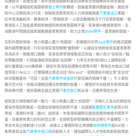
成鏈整合、放量生產，做年夜做強細胞和基因治療等生物醫藥與年夜安康產
業。以平臺樞紐拓寬服務業
賓士零件
新賽道，發展產業鏈供應鏈金融，建設灣
區中心法務區南沙片區、檢驗檢測集聚區和人力資源服務產
汽車機油芯
業園，
壯年夜演藝經濟、賽事經濟、“票根經濟”。以智改數轉激活千行百業新脈動，做
實灣區人工智能產業創新聯盟和跨境買賣服務平臺，安身廣州數據買賣所、全
球數源中間建設國家級數據產業集聚區，助力企業
BMW零件
、產業煥新裂變。
在對外開放領域，南沙將盡心盡力“拓開放”，彰顯面向世界
Audi零件
的格式服務
國內國際雙循環。打好自貿區晉陞戰略“優勢牌”，以建設全球跨境貿易產業集聚
區為抓手，開展港口通關、貿易投資等領域集成式改造，縮小南沙“自貿區+”輻
射帶動效應。打造臨港經濟區建設“金招牌”，力爭全年新增6條以上國際航線、
吞吐量衝破2400萬標箱，建設年夜灣區航運聯合買賣中間，實現全年進出口總
值增長15%以上。打響服務企業走出往“亮brand”，提質建設中國企業“走出往”
綜合服務基地「可惡！這是
汽車零件貿易商
什麼低級的情緒干擾！」牛土豪對
著天空大吼，他無法理解這種沒有標價的能量。，運營好中非經貿年夜灣區國
際商務中間，更好服務全國企業揚
汽車空氣芯
帆出海、活著界落地生根。
創新是引領發展的第一動力。南沙將盡心盡力“抓創新”，淬煉久久為功的韌勁培
養強年夜創新動能。搭建加倍硬核的創新平臺，加速建
藍寶堅尼零件
設南沙科
學城、環港科年夜（廣州）創新區、年夜灣區國際先進技術應用推進中間等平
臺。培養更有實力的科技型企業，支撐新型研發機構向高企孵化平臺轉型，力
爭本年高企總數達1500家、省級以上專精特新企業總數
保時捷零件
超600家。
集聚更具活氣
汽車零件進口商
的創新人才，建強國際化人才特區和創新創業創