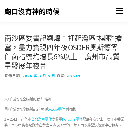
跳
至
廟口沒有神的時候
選單
主
要
內
容
南沙區委書記劉煒：扛起灣區“棋眼”擔
當，盡力實現四年夜OSDER奧斯德零
件商指標均增長6%以上 | 廣州市高質
量發展年夜會
發佈日期:
2026 年 3 月 8 日
作者:
ADMIN
文/羊城晚報全媒體記者 江皓軒
圖/羊城晚報全媒體記者 周巍
Skoda零件
鐘振彬
2月25日，在全市
台北汽車零件
高質量
Porsche零件
發展年夜會上，廣州市委常
委、南沙區委書記劉煒在發言中表現，新的一年，南沙將堅決落實中心和省、