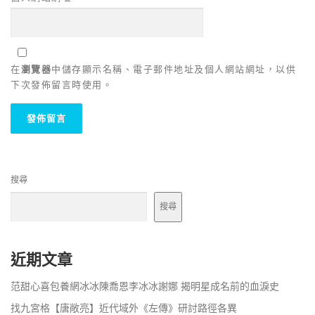
在
瀏覽器
中儲存顯示名稱、電子郵件地址及個人網站網址，以供
下次發佈留言時使用。
搜尋
搜尋
近期文章
范甜心喜包養網冰冰陳喬恩李冰冰謝娜 揭明星成名前的血淚史
找九宮格【唐敞亮】近代域外《左傳》研討路徑各異