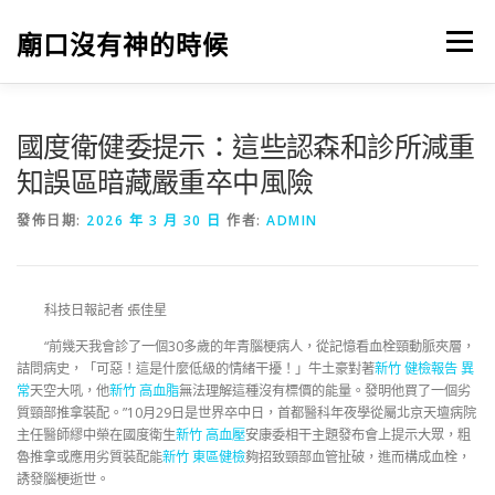
跳
至
廟口沒有神的時候
選單
主
要
內
容
國度衛健委提示：這些認森和診所減重
知誤區暗藏嚴重卒中風險
發佈日期:
2026 年 3 月 30 日
作者:
ADMIN
科技日報記者 張佳星
“前幾天我會診了一個30多歲的年青腦梗病人，從記憶看血栓頸動脈夾層，
詰問病史，「可惡！這是什麼低級的情緒干擾！」牛土豪對著
新竹 健檢報告 異
常
天空大吼，他
新竹 高血脂
無法理解這種沒有標價的能量。發明他買了一個劣
質頸部推拿裝配。”10月29日是世界卒中日，首都醫科年夜學從屬北京天壇病院
主任醫師繆中榮在國度衛生
新竹 高血壓
安康委相干主題發布會上提示大眾，粗
魯推拿或應用劣質裝配能
新竹 東區健檢
夠招致頸部血管扯破，進而構成血栓，
誘發腦梗逝世。