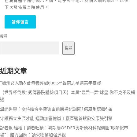
在
瀏覽器
中儲存顯示名稱、電子郵件地址及個人網站網址，以供
下次發佈留言時使用。
搜尋
搜尋
近期文章
"滕州女人街&台包養經驗quot;杯魯南之星選美年夜賽
【世界杯倒數1秀傳醫院體檢項目天】本屆“最后一舞”球星 你不克不及錯
過
溫網男單：喬科維奇平費德雷爾勝場紀錄闖1億嵐系統櫃6強
守護獨立生涯才能 運動加營億嵐工廠直營養銀發安康雙引擎
記者幫·維權丨讀者吐槽：暑期廣OSDER奧斯德材料報價圖“吵鬧似市
場”！館方回應：請求物業加強巡視