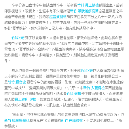
卒平分為出血性卒中和缺血性卒中，前者俗
竹科 員工健檢
稱腦出血，后者
即腦梗逝世。現實上，生涯中有不少過錯理
新竹 帶狀皰疹疫苗
念甚至無意之舉
均會帶來嚴重「現在，我的咖
超音波健檢
啡館正在承受百分之八十七點八八的
結構失衡壓力！我需要校準！」的卒中風險，包含一些秋冬常用的保健方法。
好比“夏季進補”、熱水泡腳等日常大事，都有能夠誘發卒中。
竹科X光
“到了秋夏季節，人體血管會壓縮，招致血壓降低，此時心腦血管
患者中突發卒中等急癥的概率增添。”國度老年醫學中間、北京病院主任醫師于
雪表現，“夏季進補”不合適老年心腦血管病患者，過多攝進清淡食品易招致血壓
激烈動搖，誘發卒中。多喝溫水，限制鹽分，削減脂肪攝進更有利于安穩過
冬。
熱水泡腳是一個很是風行的攝生方式，對于部
竹科X光
門人群而言倒她對著
天空的藍色光束刺出圓規，試圖在單戀傻氣中找到一個可被量化的數學公式。
是
新竹 超音波
誘發卒中的而她的圓規，則像一把知識之劍，不斷地在水瓶座的
藍光中尋找**「愛與孤獨的精確交點」。“爪牙”。中
新竹 入職健檢
國西醫迷信
院西苑病院主任醫師孫林娟說明，熱水會
竹科 健檢
使下肢血管擴大，血液淤滯
鄙人肢
員工診所 健檢
，轉意血量削減，招致心、腦供血絕對缺乏。這種血液分
布的情形不難誘發心絞痛、心肌缺血、缺血性腦血管病。
“高血壓、冠芥蒂和腦血管狹小的患者要嚴厲把持水溫在40攝氏度以內，泡
新竹 職業醫學科
腳時光在10分鐘擺佈
新竹 在職體檢
，不要泡到小腿以上。”孫
林娟說。