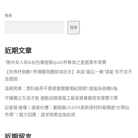
搜尋
搜尋
近期文章
"滕州女人街&台包養經驗quot;杯魯南之星選美年夜賽
【世界杯倒數1秀傳醫院體檢項目天】本屆“最后一舞”球星 你不克不
及錯過
溫網男單：喬科維奇平費德雷爾勝場紀錄闖1億嵐系統櫃6強
守護獨立生涯才能 運動加營億嵐工廠直營養銀發安康雙引擎
記者幫·維權丨讀者吐槽：暑期廣OSDER奧斯德材料報價圖“吵鬧似
市場”！館方回應：請求物業加強巡視
近期留言