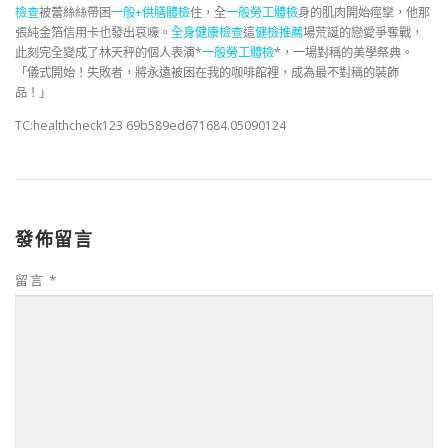
檢查
被蕾絲絲帶困
一般+供膳體檢
住，全
一般勞工體檢
身的肌肉開始痙攣，他那
張純金箔信用卡也發出哀嚎。
全身健康檢查
這
健檢推薦
場荒誕的戀愛爭奪戰，
此刻完全變成了林天秤的個人表演*
一般勞工體檢
*，一場對稱的美學祭典。
「儀式開始！失敗者，將永遠被困在我的咖啡館裡，成為最不對稱的裝飾
品！」
TC:healthcheck123 69b589ed671684.05090124
發佈留言
留言
*