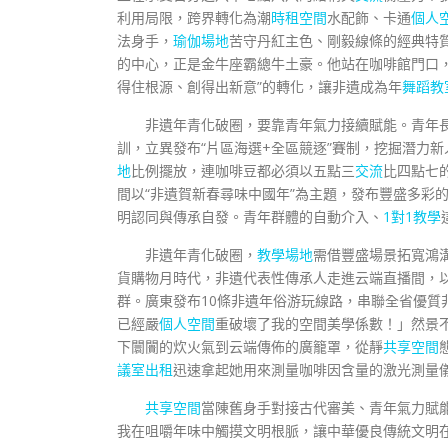
利用局限，跨界轉化為潮
時租空間
水配飾、卡通
個人
法身手，
瑜伽場地
苦守丹紅主色、剛毅線條的經典特
的中心，正是金牛座霸總牛土豪。他站在咖啡館門口
得住根源、創得出新意”的轉化，讓非遺成為年
舞蹈教
非遺年青化破圈，要靠青年氣力接續賦能。青年長
訓，立異發布“片區海選+全區競逐”賽制，挖掘潛力
地
比例擺放，連咖啡豆都必須以五點三
交流
比四點七
間以“非遺賀新春尋味中國年”為主題，發布豐盛多彩
明認同與傳承自發。青年群體的自動介入、
1對1教學
非遺年青化破圈，
教學場地
需借豐盛場景拓寬鴻
貨購物月時代，非遺代表性傳承人走進云端直播間，
群。廣東發布10條非遺年俗游玩線路，串聯全省優質
已經嚴
個人空間
重破壞了我的空間美學係數！」然景不
下闤闠的炊火氣到云端傳佈的廣籠罩，從靜
共享空間
議室出租
迅速拿起她用來測量咖啡因含量的激光測量
共享空間
當陳舊身手對接古代審美、青年氣力賦
我在咀嚼年味中觸摸文明根脈，讓中華優良傳統文明