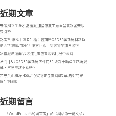
近期文章
守護獨立生涯才能 運動加營億嵐工廠直營養銀發安康
雙引擎
記者幫·維權丨讀者吐槽：暑期廣OSDER奧斯德材料報
價圖“吵鬧似市場”！館方回應：請求物業加強巡視
冰雪經濟邁向“高等道”_查包養網站比擬中國網
法問 |&#OSDER奧斯德零件商32;改卸車輛產生路況變
亂，貿易險該不應賠？
苦守荒山植綠 400甜心寶物查包養網0畝草坡變“花果
園”_中國網
近期留言
「
WordPress 示範留言者
」於〈
網站第一篇文章
〉