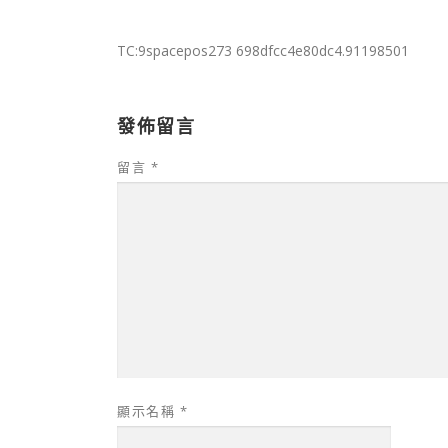
TC:9spacepos273 698dfcc4e80dc4.91198501
發佈留言
留言
*
顯示名稱
*