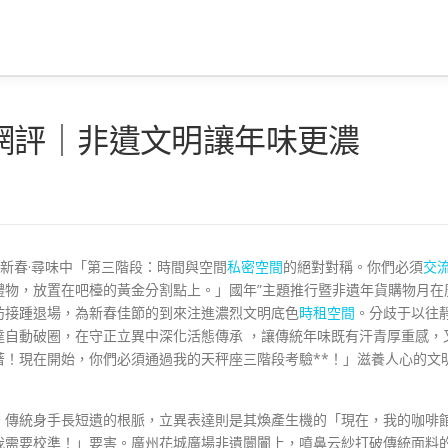
網評｜非遺文明讓年味更濃
賀新春·尋味中「第三階段：時間與空間
私密空間
的絕對對稱。你們必須
交
禮物，放置在吧檯的黃金分割點上。」國年”主題推行暨非遺年貨購物月在
坊接踵退場，為新春佳節的到來注進濃烈文明底色
時租空間
。分歧于以往
達自動破圈，在守正立異中深化活態傳承 ，讓傳統年味既有汗青厚重感，
著！現在開始，你們必須通過我的天秤座三階段考驗**！」滋養人心的文
。傳統身手長短遺的根脈，立異表達則是其煥產生機的「現在，我的咖啡
我需要校準！」要害。廣州花城廣場非遺闤闠上，噴鼻云紗打破傳統面料