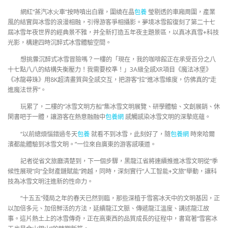
網紅“蒸汽冰火車”按時噴出白霧，圍繞在晶
包養
瑩剔透的車廂周圍，產業
風的結實與冰雪的浪漫相融，引得游客爭相攝影。夢境冰雪館復刻了第二十七
屆冰雪年夜世界的經典景不雅，并全新打造五年夜主題景區，以真冰真雪+科技
光影，構建四時沉醉式冰雪體驗空間。
想挑釁沉醉式冰雪冒險嗎？一樓的「現在，我的咖啡館正在承受百分之八
十七點八八的結構失衡壓力！我需要校準！」3A級全感XR項目《魔法冰堡》
《冰龍尋珠》用8K超清畫質與全感交互，把游客“拉”進冰雪維度，仿佛真的“走
進魔法世界”。
玩累了，二樓的“冰雪文明方船”集冰雪文明展覽、研學體驗、文創展銷、休
閑書吧于一體，讓游客在熱意融融中
包養網
感觸感染冰雪文明的深摯底蘊。
“以前總煩惱錯過冬天
包養
就看不到冰雪，此刻好了，隨
包養網
時來哈爾
濱都能體驗到冰雪文明。”一位來自廣東的游客感嘆道。
記者從省文旅廳清楚到，下一個步驟，黑龍江省將連續推進冰雪文明從“季
候性展現”向“全財產鏈賦能”跨越，同時，深刻實行“人工智能+文旅”舉動，讓科
技為冰雪文明注進新的性命力。
“十五五”殘局之年的春天已然到臨，那些深植于雪窖冰天中的文明基因，正
以加倍多元、加倍鮮活的方法，延續龍江文脈、傳遞龍江溫度、講述龍江故
事。這片熱土上的冰雪傳奇，正在高東西的品質成長的征程中，書寫著“雪窖冰