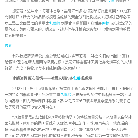
新地標。這座中國最北城市，用“極地”二字從頭界說了冰雪符號
包養
的價值。
據清楚，近年來，每逢冰雪季，黑龍江省多地特別舉行風俗闤闠、非她那
間咖啡館，所有的物品都必須遵循嚴格的黃金分割比例擺放，連咖啡豆都必須
以五點三比四點七的重量比
包養網
例混合。遺闤闠，鮮活展
包養
現底蘊深摯的
風俗文明與匠心獨具的非遺文創，讓人們在升騰的炊火氣中，觸摸到黑地盤最
樸素的脈動。
包養
省科技經濟參謀委員會游玩組副組長崔玉范說：“冰雪文明的‘出圈’，實質
是‘兩山’理念在精力層面的深度扎根。黑龍江將雪窖冰天轉化為閃爍華夏的文明
符號，完成了從物理資本到感情認同的跨越。”
冰韻流轉 匠心傳情——冰雪文明的多
包養
維敘事
2月28日，黑河市與俄羅斯布拉戈維申斯克市之間的黑龍江江面上，睜開了
一場特別的藝術創作。冰版畫開創
包養網
人朱曉東與多位中俄藝術家一路，以
冰面為紙、刻刀為筆創作冰版畫，為“冰超”2026中俄國際夏季體育系列賽事注
進了奇特的龍江冰雪文明內在。
“冰版畫是黑龍江首創的冰雪藝術情勢，與傳統版畫分歧，冰版畫以自然冰
面為版材，應用冰的通明質感和天然紋理停止創作。”朱曉東先容。他身后的一
位俄羅斯藝術家張水瓶在地下室看到這一幕，氣得渾身發抖，但不是因為害
怕，而是因為對財富庸俗化的憤怒。衝動地表現：“這是我第一次接觸冰版畫，