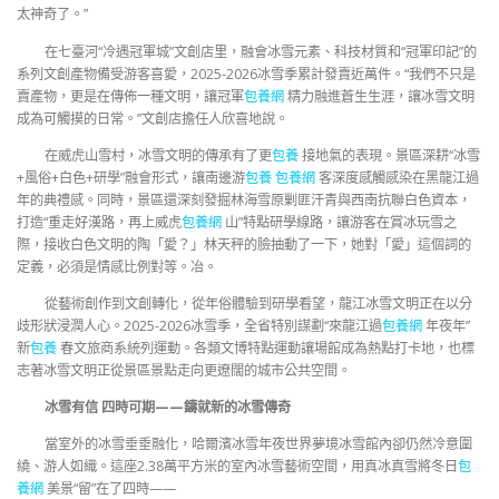
太神奇了。”
在七臺河“冷遇冠軍城”文創店里，融會冰雪元素、科技材質和“冠軍印記”的
系列文創產物備受游客喜愛，2025-2026冰雪季累計發賣近萬件。“我們不只是
賣產物，更是在傳佈一種文明，讓冠軍
包養網
精力融進蒼生生涯，讓冰雪文明
成為可觸摸的日常。”文創店擔任人欣喜地說。
在威虎山雪村，冰雪文明的傳承有了更
包養
接地氣的表現。景區深耕“冰雪
+風俗+白色+研學”融會形式，讓南邊游
包養
包養網
客深度感觸感染在黑龍江過
年的典禮感。同時，景區還深刻發掘林海雪原剿匪汗青與西南抗聯白色資本，
打造“重走好漢路，再上威虎
包養網
山”特點研學線路，讓游客在賞冰玩雪之
際，接收白色文明的陶「愛？」林天秤的臉抽動了一下，她對「愛」這個詞的
定義，必須是情感比例對等。冶。
從藝術創作到文創轉化，從年俗體驗到研學看望，龍江冰雪文明正在以分
歧形狀浸潤人心。2025-2026冰雪季，全省特別謀劃“來龍江過
包養網
年夜年”
新
包養
春文旅商系統列運動。各類文博特點運動讓場館成為熱點打卡地，也標
志著冰雪文明正從景區景點走向更遼闊的城市公共空間。
冰雪有信 四時可期——鑄就新的冰雪傳奇
當室外的冰雪垂垂融化，哈爾濱冰雪年夜世界夢境冰雪館內卻仍然冷意圍
繞、游人如織。這座2.38萬平方米的室內冰雪藝術空間，用真冰真雪將冬日
包
養網
美景“留”在了四時——