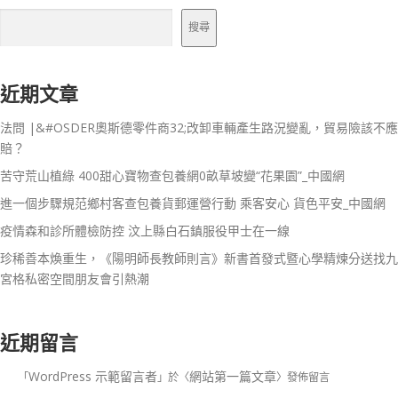
搜尋
近期文章
法問 |&#OSDER奧斯德零件商32;改卸車輛產生路況變亂，貿易險該不應
賠？
苦守荒山植綠 400甜心寶物查包養網0畝草坡變“花果園”_中國網
進一個步驟規范鄉村客查包養貨郵運營行動 乘客安心 貨色平安_中國網
疫情森和診所體檢防控 汶上縣白石鎮服役甲士在一線
珍稀善本煥重生，《陽明師長教師則言》新書首發式暨心學精煉分送找九
宮格私密空間朋友會引熱潮
近期留言
WordPress 示範留言者
網站第一篇文章
「
」於〈
〉發佈留言