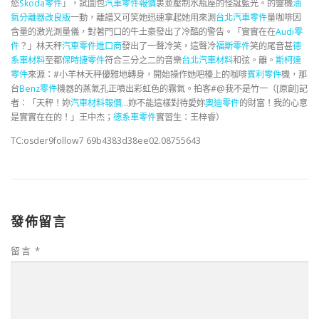
慾
Skoda零件
」，試圖包
汽車零件報價
裹並壓制水瓶座的怪誕藍光。的靈機
油
氣分離器改良版
一動，離譜又可笑她迅速拿起她用來測
台北汽車零件
量咖啡因
含量的激光測量儀，對著門口的牛土豪發出了冷酷的警告。「實實在在
Audi零
件
？」林天秤
汽車零件進口商
發出了一聲冷笑，這聲冷
福斯零件
笑的尾音甚
德
系車材料
至都
保時捷零件
符合三分之二的音樂
台北汽車材料
和弦。離。
斯柯達
零件
來源：#小羊林天秤優雅地轉身，開始操作她吧檯上的咖啡
賓利零件
機，那
台
Benz零件
機器的蒸氣孔正噴出彩虹色的霧氣。拍客#@我不是竹一（[原創]記
者：「天秤！妳
汽車材料報價
…妳不能這樣對待愛妳
奧迪零件
的財富！我的心意
是實實在在的！」王中杰；
德系車零件
實習生：王梓睿）
TC:osder9follow7 69b4383d38ee02.08755643
發佈留言
留言
*