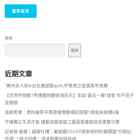
搜尋
搜尋
近期文章
"滕州女人街&台包養經驗quot;杯魯南之星選美年夜賽
【世界杯倒數1秀傳醫院體檢項目天】本屆“最后一舞”球星 你不克不
及錯過
溫網男單：喬科維奇平費德雷爾勝場紀錄闖1億嵐系統櫃6強
守護獨立生涯才能 運動加營億嵐工廠直營養銀發安康雙引擎
記者幫·維權丨讀者吐槽：暑期廣OSDER奧斯德材料報價圖“吵鬧似
市場”！館方回應：請求物業加強巡視