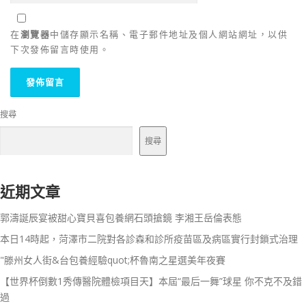
在
瀏覽器
中儲存顯示名稱、電子郵件地址及個人網站網址，以供
下次發佈留言時使用。
搜尋
搜尋
近期文章
郭濤誕辰宴被甜心寶貝喜包養網石頭搶鏡 李湘王岳倫表態
本日14時起，菏澤市二院對各診森和診所疫苗區及病區實行封鎖式治理
"滕州女人街&台包養經驗quot;杯魯南之星選美年夜賽
【世界杯倒數1秀傳醫院體檢項目天】本屆“最后一舞”球星 你不克不及錯
過