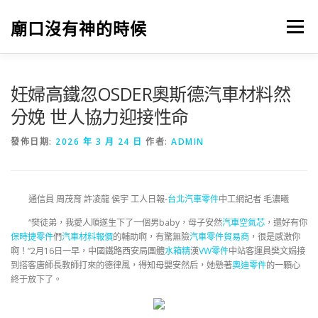
跳
至
廟口沒有神的時候
選單
主
要
內
容
妊婦高鐵忽OSDER奧斯德汽車材料然
分娩 世人協力迎接性命
發佈日期:
2026 年 3 月 24 日
作者:
ADMIN
通信員 周茂育 許凌龍 侯宇 工人日報-
台北汽車零件
中工網記者 毛濃曦
“樊徒弟，我愛人順遂生下了一個男baby，母子安然
汽車空氣芯
，還好有你
保時捷零件
們
汽車材料報價
的輔助啊，有驚無險
汽車零件貿易商
，很是感激你
啊！”2月16日一早，中國鐵路西安局團體
水箱精
漢
VW零件
中站客運員樊文娟接
到搭客唐師長教師打來的德律風，得知母嬰安然后，她懸著
奧迪零件
的一顆心
終于放下了。