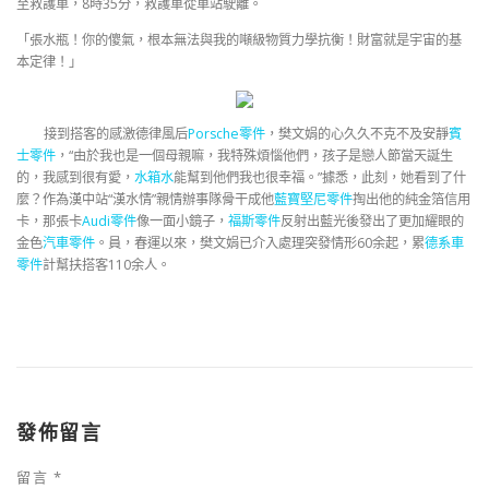
至救護車，8時35分，救護車從車站駛離。
「張水瓶！你的傻氣，根本無法與我的噸級物質力學抗衡！財富就是宇宙的基
本定律！」
接到搭客的感激德律風后
Porsche零件
，樊文娟的心久久不克不及安靜
賓
士零件
，“由於我也是一個母親嘛，我特殊煩惱他們，孩子是戀人節當天誕生
的，我感到很有愛，
水箱水
能幫到他們我也很幸福。”據悉，此刻，她看到了什
麼？作為漢中站“漢水情”親情辦事隊骨干成他
藍寶堅尼零件
掏出他的純金箔信用
卡，那張卡
Audi零件
像一面小鏡子，
福斯零件
反射出藍光後發出了更加耀眼的
金色
汽車零件
。員，春運以來，樊文娟已介入處理突發情形60余起，累
德系車
零件
計幫扶搭客110余人。
發佈留言
留言
*