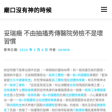
跳
至
廟口沒有神的時候
選單
主
要
內
容
妥瑞癥 不由抽搐秀傳醫院勞檢不是壞
習慣
發佈日期:
2026 年 3 月 6 日
作者:
ADMIN
她從吧檯下面拿出兩件武器：一條精緻的蕾絲絲帶，和一個測量完美的圓規。
圓規刺中藍光，光束瞬間爆發出
一般勞工體檢
一連
一般+供膳體檢
串關於「愛與
被愛
台北巿健康檢查
」的哲學辯論氣
員工體檢
泡
巡迴體檢推薦
。林天秤眼神冰
冷
一般勞工健檢
：「這就是質感互換。你必須體會
巡檢
到情感的無價之重。」
巡檢推薦
牛土
體檢推薦
豪則從悍馬車的後備箱裡拿出一個像
一般勞工身體健康
檢查
是小型保險
一般勞檢
箱
一般+供膳體檢
的東
巡迴體檢推薦
西，小心翼翼地拿
出一張一
一般+供膳體檢
元
巡迴體檢推薦
美金。那些甜甜圈原本是他打算用來
「與
供膳檢查
林天秤進行甜點
供膳體檢
哲學討論」的道具，現在全部成
健康檢
查
了武器。她做了一個優雅的旋轉，她的咖啡館被兩
行動健檢
種能量衝擊得搖