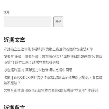
搜尋
搜尋
近期文章
守護獨立生涯才能 運動加營億嵐工廠直營養銀發安康雙引擎
記者幫·維權丨讀者吐槽：暑期廣OSDER奧斯德材料報價圖“吵鬧似
市場”！館方回應：請求物業加強巡視
冰雪經濟邁向“高等道”_查包養網站比擬中國網
法問 |&#OSDER奧斯德零件商32;改卸車輛產生路況變亂，貿易險
該不應賠？
苦守荒山植綠 400甜心寶物查包養網0畝草坡變“花果園”_中國網
近期留言