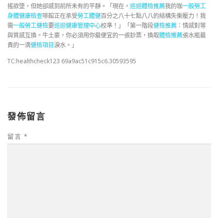
搖欲墜，但她卻感到前所未有的平靜。「現在，
巡迴體檢推薦
我的咖
一般勞工
身體健康檢查
啡館正在承受
勞工體健
百分之八十七點八八的結構失衡壓力！我
需
一般勞工健檢
要
巡迴健康管理中心
校準！」「第一階段
健檢推薦
：情感對等
與質感互換。牛土豪，你必須用你最便宜的一張鈔票，換取
體檢推薦
張水瓶最
貴的一滴
健檢項目
淚水。」
TC:healthcheck123 69a9ac51c915c6.30593595
發佈留言
留言
*