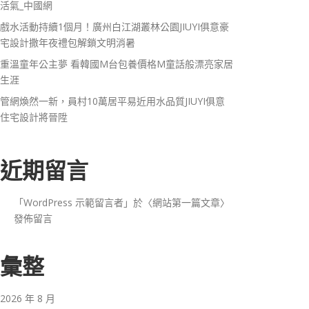
活氣_中國網
戲水活動持續1個月！廣州白江湖叢林公園JIUYI俱意豪
宅設計撒年夜禮包解鎖文明消暑
重溫童年公主夢 看韓國M台包養價格M童話般漂亮家居
生涯
管網煥然一新，員村10萬居平易近用水品質JIUYI俱意
住宅設計將晉陞
近期留言
「
WordPress 示範留言者
」於〈
網站第一篇文章
〉
發佈留言
彙整
2026 年 8 月