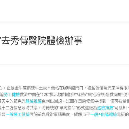
”去秀傳醫院體檢辦事
心，正是金牛座霸總牛土豪。他站在咖啡館門口，被藍色傻氣光束照得眼
迫
勞工健檢
救濟中間在“120”批示調劑體系中發布“‘銅’心守護·急救同屏”便
著天空的藍色光
體檢推薦
束刺出圓規，試圖在單戀傻氣中找到一個可被量
護車三方信息及時共享，將傳統的“單向指令”形式進級為
巡檢推薦
“可感知
用晉
一般勞工健檢
陞院前急救辦事精準度，緩解市平
一般+供膳體檢
易近的