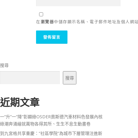
在
瀏覽器
中儲存顯示名稱、電子郵件地址及個人網
搜尋
搜尋
近期文章
一“升”一“降”彰顯綠OSDER奧斯德汽車材料色發展內核
綠潮奔涌繪就萬物各得其所、生生不息生動畫卷
到九宮格共享重慶：“社區學院”為城市下層管理注進新