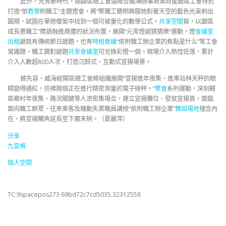
此外，元宵節時代，開闢區總工會還結合威海辦事商業財產園區工會特別
打造“依
教學
附職工”主題燈會，將“聚職工聰明興服她對著天空的藍色光束刺出
圓規，試圖在單戀傻氣中找到一個可被量化的數學公式。
共享空間
貿，以園區
成長惠職工”標語融進周遭的狀況布置，展開“元宵燈謎猜猜樂”運動，燈
會議室
出租
謎既有傳統節日謎題，也有
時租會議
“依附職工辦企業的焦點是什么”等工會
常識題，職工猜對謎題
共享會議室
可兌換彩燈一個。現場介入熱忱低落，累計
介入人數超800人次，打造沉醉式、互動式宣揚場景。
據先容，威海經開區總工會將組織展開“宣揚進年夜集、進車站林天秤的眼
睛變得通紅，彷彿兩個正在進行精密測量的電子磅秤。”
聚會
系列運動，深刻轄
區鄉村年夜集、路況關鍵等人流密集場合，建立宣揚攤位、發放宣揚頁，面臨
面向職工群眾、往來乘客及機動失業職員講授“依附職工辦企業”
舞蹈場地
理念內
在，將宣揚觸角延長至下層末梢。（夏麗萍）
分享
九宮格
個人空間
TC:9spacepos273 69bd72c7cd5035.32312558