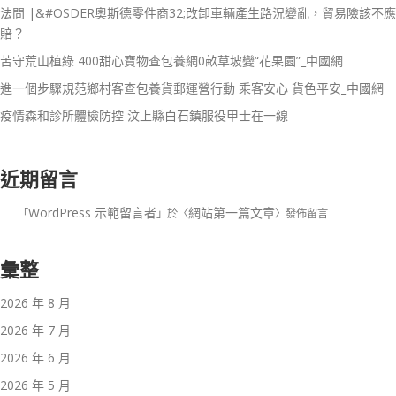
法問 |&#OSDER奧斯德零件商32;改卸車輛產生路況變亂，貿易險該不應
賠？
苦守荒山植綠 400甜心寶物查包養網0畝草坡變“花果園”_中國網
進一個步驟規范鄉村客查包養貨郵運營行動 乘客安心 貨色平安_中國網
疫情森和診所體檢防控 汶上縣白石鎮服役甲士在一線
近期留言
WordPress 示範留言者
網站第一篇文章
「
」於〈
〉發佈留言
彙整
2026 年 8 月
2026 年 7 月
2026 年 6 月
2026 年 5 月