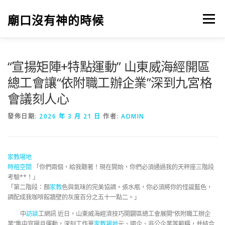
跳
至
廟口沒有神的時候
選單
主
要
內
容
“宣揚矩陣+特點運動” 山東威海經開區
總工會讓“依附職工辦企業”深到九宮格
會議刻人心
發佈日期:
2026 年 3 月 21 日
作者:
ADMIN
家教場地
時租空間
「你們兩個，給我聽著！現在開始，你們必須通過我的天秤座三階段
考驗**！」
「第二階段：顏
家教
色與氣味的完美協調。張水瓶，你必須將你的怪誕藍色，
調配成我咖啡館牆壁的灰度百分之五十一點二。」
中
訪談
工網訊 近日，山東威海經濟技巧開闢區總工會展開“依附職工辦企
業”集中宣揚月運動，深刻工作單
家教場地
元、國企、非公企業等範疇，并結合