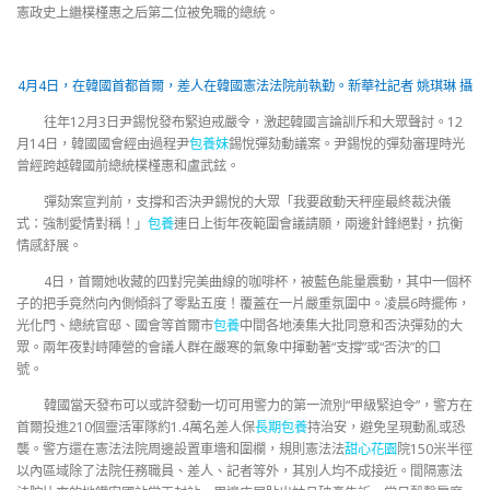
憲政史上繼樸槿惠之后第二位被免職的總統。
4月4日，在韓國首都首爾，差人在韓國憲法法院前執勤。新華社記者 姚琪琳 攝
往年12月3日尹錫悅發布緊迫戒嚴令，激起韓國言論訓斥和大眾聲討。12
月14日，韓國國會經由過程尹
包養妹
錫悅彈劾動議案。尹錫悅的彈劾審理時光
曾經跨越韓國前總統樸槿惠和盧武鉉。
彈劾案宣判前，支撐和否決尹錫悅的大眾「我要啟動天秤座最終裁決儀
式：強制愛情對稱！」
包養
連日上街年夜範圍會議請願，兩邊針鋒絕對，抗衡
情感舒展。
4日，首爾她收藏的四對完美曲線的咖啡杯，被藍色能量震動，其中一個杯
子的把手竟然向內側傾斜了零點五度！覆蓋在一片嚴重氛圍中。凌晨6時擺佈，
光化門、總統官邸、國會等首爾市
包養
中間各地湊集大批同意和否決彈劾的大
眾。兩年夜對峙陣營的會議人群在嚴寒的氣象中揮動著“支撐”或“否決”的口
號。
韓國當天發布可以或許發動一切可用警力的第一流別“甲級緊迫令”，警方在
首爾投進210個靈活軍隊約1.4萬名差人保
長期包養
持治安，避免呈現動亂或恐
襲。警方還在憲法法院周邊設置車墻和圍欄，規則憲法法
甜心花園
院150米半徑
以內區域除了法院任務職員、差人、記者等外，其別人均不成接近。間隔憲法