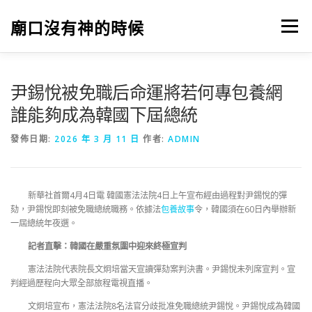
跳
至
廟口沒有神的時候
選單
主
要
內
容
尹錫悅被免職后命運將若何專包養網
誰能夠成為韓國下屆總統
發佈日期:
2026 年 3 月 11 日
作者:
ADMIN
新華社首爾4月4日電 韓國憲法法院4日上午宣布經由過程對尹錫悅的彈
劾，尹錫悅即刻被免職總統職務。依據法
包養故事
令，韓國須在60日內舉辦新
一屆總統年夜選。
記者直擊：韓國在嚴重氛圍中迎來終極宣判
憲法法院代表院長文炯培當天宣讀彈劾案判決書。尹錫悅未列席宣判。宣
判經過歷程向大眾全部旅程電視直播。
文炯培宣布，憲法法院8名法官分歧批准免職總統尹錫悅。尹錫悅成為韓國