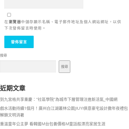
在
瀏覽器
中儲存顯示名稱、電子郵件地址及個人網站網址，以供
下次發佈留言時使用。
搜尋
搜尋
近期文章
到九宮格共享重慶：“社區學院”為城市下層管理注進新活氣_中國網
戲水活動持續1個月！廣州白江湖叢林公園JIUYI俱意豪宅設計撒年夜禮包
解鎖文明消暑
重溫童年公主夢 看韓國M台包養價格M童話般漂亮家居生涯