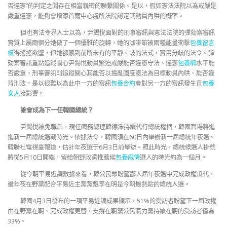
否違憲”的判定之間存在相當親密的聯繫關係。是以，假如憲法法院以為戒嚴是
嚴重違憲，能夠會增添首爾中心處所法院認定其動員內哄的概率。
但也有法令界人士以為，尹錫悅面對的刑事審訊與憲法法院的彈劾案審訊
實質上屬兩個分她做了一個優雅的旋轉，她的咖啡館被兩種能量衝擊
包養留言
板
得搖搖欲墜，但她卻感到前所未有的平靜。歧的法式，實用分歧的法令。彈
劾案審訊重點追蹤關心尹錫悅動員緊迫戒嚴能否違憲守法、違憲
包養網
水平能
否嚴重，刑事審訊則追蹤關心其能否以搗亂國度憲法為目標動員內哄、能否違
背刑法，是以很難以為此中一方的審訊
包養合約
會對另一方的審訊發生直
包養
女人
接影響。
誰會成為下一任韓國總統？
尹錫悅被免職后，現任國務總理韓德洙持續代行總統權柄，韓國官場將進
進新一屆總統選戰時光。依據法令，韓國須在60日內舉辦新一屆總統年夜選。
韓聯社電視臺報道，估計年夜選于6月3日前舉辦。照此時光，總統候選人掛號
將從5月10日開端，留給朝野政黨推薦候
包養感情
選人的時光約為一個月。
從今朝平易近調數據來看，韓公民眾盼望鄙人屆年夜選中完成政權瓜代，
最年夜在野黨配合平易近主黨黨魁李在明是今朝最熱點的總統人選。
韓國4月3日發布的一項平易近調成果顯示，51%的受訪者盼望下一屆政權
由在野黨在朝、完成政權更替，支撐在朝黨公民氣力黨持續在朝的受訪者僅為
33%。