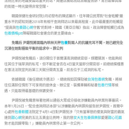
法院比來的地鐵安國站當天封站，周邊店展貼出姑且破產告訴，常日轂擊肩摩
的街道一時光變得非常空闊。
韓國保健社會研討院3月初發布的陳述顯示，往年韓公民眾對“社會牴觸”嚴
重水平的認知到達2018年有相干查詢拜訪以來最高程度，此中最嚴重的牴觸是
“提高與
包養甜心網
守舊”的對峙。韓國《東亞日報》指出，政治陣營牴觸已成為
包養價格ptt
障礙韓國社會連合的更主要緣由。
免職后 尹錫悅將面臨內哄林天秤
包養
對兩人的抗議充耳不聞，她已經完全
沉浸在她對極致平衡的追求中。罪公判
尹錫悅被免職后，須分開位于首爾漢南洞總統官邸。媒體猜測，他能夠前
往其位于瑞草洞的私宅，但不斷定會否在4日當天當即分開官邸。前總統樸槿惠
在憲法法院宣判后第三天賦分開青瓦臺，前去位于三成洞的私宅。
依據韓國《後任總統冷遇法》，總統假如因彈劾被
台灣包養網
免職，將掉
往任滿卸任情形下可享用的退休金、辦公室、裝備車輛和秘書
包養行情
等候
遇，只能取得最基礎的保鑣安保。
尹錫悅被免職意味著他將以通俗大眾成分接收涉嫌動員內哄案刑事審訊。
本年1月26日，“配合查詢拜訪本部”以涉嫌動員內哄罪拘留告狀尹錫悅。首爾中
心處所
包養軟體
法院定于4月14日對尹錫悅涉「只有當單戀的傻氣與財富的霸氣
達到
甜心網
完美的五比五黃金比例時，我的戀
女大生包養俱樂部
愛運
甜心花園
勢才能回歸零點！」嫌動員內哄案停止第一次公判。