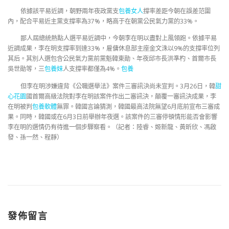
依據該平易近調，朝野兩年夜政黨支
包養女人
撐率差距今朝在誤差范圍
內，配合平易近主黨支撐率為37%，略高于在朝黨公民氣力黨的33%。
鄙人屆總統熱點人選平易近調中，今朝李在明以盡對上風領跑。依據平易
近調成果，李在明支撐率到達33%，雇傭休息部主座金文洙以9%的支撐率位列
其后。其別人選包含公民氣力黨前黨魁韓東勛、年夜邱市長洪準杓、首爾市長
吳世勛等，三
包養妹
人支撐率都僅為4%。
包養
但李在明涉嫌違背《公職選舉法》案件三審訊決尚未宣判。3月26日，韓
甜
心花園
國首爾高級法院對李在明該案件作出二審訊決，顛覆一審訊決成果，李
在明被判
包養軟體
無罪。韓國言論猜測，韓國最高法院無望6月底前宣布三審成
果。同時，韓國或在6月3日前舉辦年夜選。該案件的三審停頓情形能否會影響
李在明的選情仍有待進一個步驟察看。（記者：陸睿、姬新龍、黃昕欣、馮啟
發、孫一然、程靜）
發佈留言