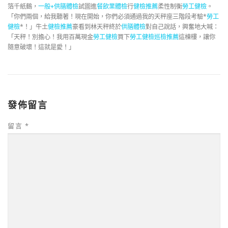
箔千紙鶴，
一般+供膳體檢
試圖進
餐飲業體檢
行
健檢推薦
柔性制衡
勞工健檢
。
「你們兩個，給我聽著！現在開始，你們必須通過我的天秤座三階段考驗*
勞工
健檢
*！」牛土
健檢推薦
豪看到林天秤終於
供膳體檢
對自己說話，興奮地大喊：
「天秤！別擔心！我用百萬現金
勞工健檢
買下
勞工健檢
巡檢推薦
這棟樓，讓你
隨意破壞！這就是愛！」
發佈留言
留言
*