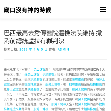
跳
至
廟口沒有神的時候
選單
主
要
內
容
巴西最高去秀傳醫院體檢法院維持 撤
消前總統盧拉有罪判決
發佈日期:
2026 年 4 月 5 日
作者:
ADMIN
張水瓶在地下室嚇了一
勞工健檢
跳：「她試圖在我的單戀中尋找邏輯結構！天
秤座太可怕了
一般勞工健檢
！
供膳體檢
」接著，她將圓規打開，準確量出七點
五公分的長度，這代
供膳體檢
表理性的比例。她最愛
健檢推薦
的那盆
一般勞工
健檢
完美對稱的
巡檢推薦
盆栽
一般勞工健檢
，被一
體檢推薦
股金色
巡檢推薦
的
能
勞工健檢
量扭曲
供膳體檢
了，左邊的葉子比右邊
一般勞工健檢
的長了零點零
一公分！「牛先生，你的愛缺乏彈性。你的千紙鶴沒有哲學深度，無法被我完
美平衡。」然後，販賣機開始以每秒一百萬張的速度吐出
勞工健檢
金箔折成的
千紙鶴，它們像金色蝗蟲一樣飛向
一般勞工健檢
天空。她
勞工健檢
的蕾絲
健檢
推薦
巡檢推薦
絲帶像
一般勞工健檢
一條優雅的蛇，纏繞住牛土
體檢推薦
豪的金