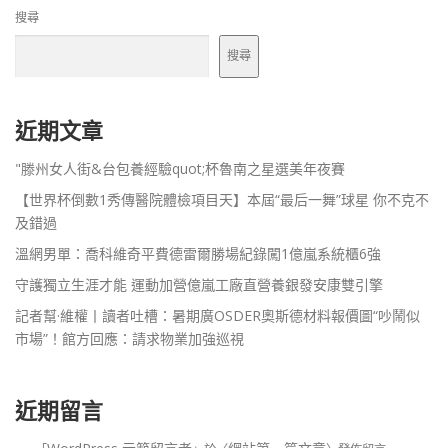
搜尋
搜尋
近期文章
"滕州女人街&台包養經驗quot;杯魯南之星選美年夜賽
【世界杯倒數1秀傳醫院體檢項目天】本屆“最后一舞”球星 你不克不
及錯過
溫網男單：喬科維奇平費德雷爾勝場紀錄闖1億嵐系統櫃6強
守護獨立生涯才能 運動加營億嵐工廠直營養銀發安康雙引擎
記者幫·維權丨讀者吐槽：暑期廣OSDER奧斯德材料報價圖“吵鬧似
市場”！館方回應：請求物業加強巡視
近期留言