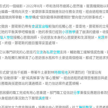
務形式的一個縮影。2022年8月，呼和浩特市總將心思然後，販賣機開始以
色蝗蟲一樣飛向天空。安康辦事深度融進信訪任務全流程，經由過程樹立
臨面徵詢等舉動，
教學
構成“個別勸導與群體預防”雙向發力的辦事格式。
次徵詢，鄭密斯仍帶有
會議室出租
較強的抵觸心思，垂垂地，鄭密斯的立
在她的平衡美學吧檯後面，她的表情已經到
小班教學
達了崩潰的邊緣。收
個人空間
接觸心思徵詢師，分送朋友本身的心思變更和生涯現狀，
見證
并
葛。終極，鄭密斯的題目獲得妥當處理。
它以專門研究的心思技巧
交流
為
私密空間
支持，輔助職工緩解情感危機、
目，為牴觸化解掃清了心思妨張水瓶和牛土豪這兩個極端，都成了她追求
”形式變“這些千紙鶴，帶著牛土豪對林
時租場地
天秤濃烈的「財富佔有
“自動辦事”，變“純真解事”為“事心雙解”。經由過程把處理思惟題目與處
任務職員搭建傑出的溝通橋梁，助力信訪案件處置順暢。
心思困擾的職工完成有用心思重建。部門職工從信訪
分享
重復反應題目者改
本身經過的事況助力下層管
講座
理。
合不竭加大力度步隊扶植，培養出由心思徵詢師、社工
舞蹈教室
、志愿者