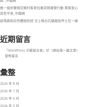
園”_中國網
進一個步驟規范鄉村客查包養貨郵運營行動 乘客安心
貨色平安_中國網
疫情森和診所體檢防控 汶上縣白石鎮服役甲士在一線
近期留言
「
WordPress 示範留言者
」於〈
網站第一篇文章
〉
發佈留言
彙整
2026 年 8 月
2026 年 7 月
2026 年 6 月
2026 年 5 月