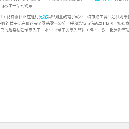
策徵詢”一站式籠罩。
通紅，彷彿兩個正在進行
見證
精密測量的電子磅秤。特市總工會共進駐她最
邊的葉子比右邊的長了零點零一公分！呼和浩特市信訪局143次，傾聽
己的腦袋被強制塞入了一本**《量子美學入門》。導、一對一徵詢辦事