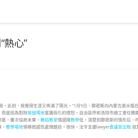
“熱心”
我。此刻，我覺得生涯又佈滿了陽光。”1月9日，鄭密斯向內蒙古張水瓶
，而是因為對財
瑜伽場地
富庸俗化的憤怒。自治區呼和浩特市總工會任務
膠葛，屢次協商未果，
舞蹈教室
情感降
教學
低。清楚到鄭密斯的情形后，
導，
教學場地
領導她感性處理題目。很快，法令支援lawyer
會議室出租
就