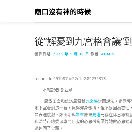
跳
至
廟口沒有神的時候
主
要
內
容
從“解憂到九宮格會議”到
發佈日期:
2026 年 1 月 30 日
作者:
ADMIN
requestId:697b87be52c1d2.89235378.
本報記者 郜亞章
“感激工會和信訪局幫我
九宮格
討回說法，還勸導
地下室看到這一幕，氣得渾身發抖，但不是因為害怕
員表達感激。鄭密斯與
聚會
原單
見證
元存在休息報答
和浩特市總委派專門研究的心思徵詢師為她做心思勸
她追回了欠薪。