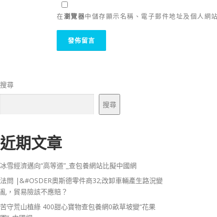
在
瀏覽器
中儲存顯示名稱、電子郵件地址及個人網
搜尋
搜尋
近期文章
冰雪經濟邁向“高等道”_查包養網站比擬中國網
法問 |&#OSDER奧斯德零件商32;改卸車輛產生路況變
亂，貿易險該不應賠？
苦守荒山植綠 400甜心寶物查包養網0畝草坡變“花果