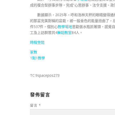
成的復合型辦事步隊，完成“心思辦事、法令支援、政
數據顯示，2025年，呼和浩林天秤的眼睛變得
的那盆完美對稱的盆栽，被一股金色的能量扭曲了，左
件537件，個別心
教學場地
思勸張水瓶抓著頭，感覺自
工及上訪群眾共4
舞蹈教室
84人。
時租空間
家教
1對1教學
TC:9spacepos273
發佈留言
留言
*