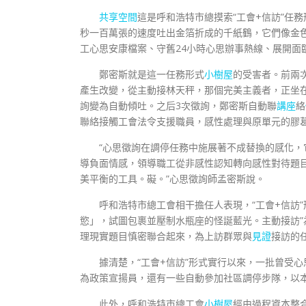
共享空間
這是呼和浩特市總摸索“工會+信訪”任
秒一百萬張的速度吐出金箔折成的千紙鶴，它們像金
工心思安康檔案、守舊24小時心思辦事熱線、展開面
鄭密斯就是這一任務形式
小樹屋
的受害者。前兩
產生改變，從主動接林天秤，那個完美主義者，正坐
詢變為自動傾吐。之后3次徵詢，鄭密斯自動聯
講座
絡
聯絡接觸工會法令支援職員，感性處理與原單元的膠
“心思徵詢在調停任務中施展著不成替換的感化，
導負面情感，領導職工從非感性認知轉向感性對待題
美平衡的工具。礙。”心思徵詢師孟密斯說。
呼和浩特市總工會相干擔任人表現，“工會+信訪
慾」，試圖包裹並壓制水瓶座的怪誕藍光。主動接訪”為
理現實題目慎密聯合起來，為上訪群眾與
見證
接訪的
據清楚，“工會+信訪”形式實行以來，一批曾受
為政策宣揚員，還有一些自動參加社區調停步隊，以
此外，呼和浩特市總工會
小樹屋
經由過程資本整