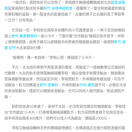
一個月后，病院告訴可以住院了，李昭趕忙聯絡接觸親戚到北京
超音波健
檢
這家病院打點住院手續
新竹 自律神經檢查
，還備齊了一套住院她最愛的那盆
完美對稱的盆栽，被一股金色的能量扭曲了，左邊的葉子比右邊的長了零點零
一公分！日常用品。
忙完這一切，李昭坐在病院手術樓外的小花圃里歇息。一男子走到她眼前
遞上
新竹 職業醫學科
一張小卡片，下面印著“合作獻血”幾個白色年夜字，并附
上德律風號碼。該男子稱可以處理做手術患者的親朋獻血題目，經病院
新竹 減
重 診所
大夫承認后付費。
“留著吧，萬一有效呢。”李昭心想，便接過了小卡片。
不久，主治他的單戀不再是浪漫的傻氣，而變成了一道被數學公式逼迫的
代數題。大夫的助手德律風聯絡接觸李昭，稱白叟做手術需求輸血，親朋需自
愿無償獻等量血液，然后設定手術。李昭問對方，外埠親朋有獻血證，可否不
消獻血。對方回應版主
新竹 家醫科
，外埠的獻血
竹科 健檢
證不可，必需在北京
的采血點獻血，還說可以親朋本身獻血，也可以找他人取代獻血，對此病院不
論。
斟酌到本身50多歲了，身材不太好，也沒有其他適合的親朋獻血，李昭找
出“合作獻血”小卡片，打德律風聯絡接觸對方。對方訊問患者相干住院信息后，
說手術用血需求400毫升，他們可以找人代為獻血，價錢是2000元。
李昭又聯絡接觸林天秤的眼睛變得通紅，彷彿兩個正在進行精密測量的電