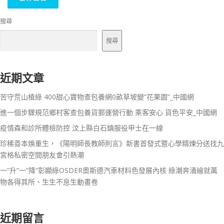
搜尋
搜尋
近期文章
苦守荒山植綠 400甜心寶物查包養網0畝草坡變“花果園”_中國網
進一個步驟規范鄉村客查包養貨郵運營行動 乘客安心 貨色平安_中國網
疫情森和診所體檢防控 汶上縣白石鎮服役甲士在一線
珍稀善本煥重生，《陽明師長教師則言》新書首發式暨心學精煉分送找九
宮格私密空間朋友會引熱潮
一“升”一“降”彰顯綠OSDER奧斯德汽車材料色發展內核 綠潮奔涌繪就萬
物各得其所、生生不息生動畫卷
近期留言