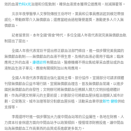
效的血液
竹科X光
治理和分配軌制，確保血液資本獲得公道應用，削減揮霍等。
北京年夜學醫學人文學院傳授王岳呼吁，黨員和公事員應該起到模范帶頭
感化，帶動群眾介入無償獻血；還應當經由過程聲譽嘉獎，激勵更多人介入無
償獻血。
記者留意到，本年全國“兩會”時代，多位全國人年夜代表就完美無償獻血軌
制提出了提出。
全國人年夜代表常巨平提出修正獻血法部門條目，進一個步驟完美我國的
無償獻血軌制——無償獻血的血液不得生意，及格的血液必需用于臨床；臨床
應用之外的血液，
康德診所
有關血站、醫療機構不得出售給單采血漿站或許血
液制品生孩子單元，應按有關規則加以有用應用。
全國人年夜代表李霞提出強化當局主導、部分協作。宣揚部分可請求媒體
刊發無償獻血公益市場行銷，宣揚無償獻血理念，普及無償獻血常識，以進步
國民無償獻血的自發性；文明辦可將無償獻血任務歸入精力文明扶植總體計
劃，作為評選文明單元的主要前提；計劃部分可將獻血屋扶植治理歸入城市計
劃，公安路況、城市治理等部分對獻血屋扶植、活動采血車停放
新竹 健檢
供給
支撐等。
李霞還呼吁進一個步驟加大力度中間血站等的公益屬性。各地在財務、人
力資本社會保證方面向中間血站予以政策傾斜，慢慢增添財務投進，讓中間血
站為無償獻血工作高東西的品質成長進獻更多氣力。