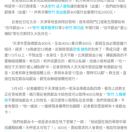
記者隨后以需求用血為由聯絡接觸對方，對方表現可以供給人獻血，用血
時提早一天打德律風，“大夫
新竹 成人健檢
讓你獻幾多（血量），我們給你擔任
獻幾多（血量）”，并再次確
新竹 高血壓
認400毫升血量需付出2000元。
記者近日在北京、天津等地查詢拜訪發明，很多病院門口或衛生間都貼有
“合作獻血+V：××”
新竹 職業醫學科
等小
新竹 肺功能
市場行銷，“合作獻血”“愛心
補貼”等社交群持久大批存在。
“天津市里無償獻血400元，全血400cc養分費400元，獻過全血必需距離六
個月。請求：18周歲至53周歲，近期掛號過
安慎 健檢
的別來了，帶成分證，體
重115斤以上，不限血型，本身往，全天不斷。比來獻過血小板、轉氨酶高的不
要聯絡接觸我。有往的，和伴侶要往的，都可以私聊，找幾小我有返費。”在一
個位于天津的“愛心補貼群”中，記者發明有人天天城市發送這種“有償獻血”信
息。記者和群主聯絡接觸上后，表現本身是“O型血，隨時可以獻”。群主說，直
接往指定獻血站獻血，獻完血聯絡接觸他就行。
5月4日，記者離開位于天津塘沽的一家采血車獻血點四周，看到上述群主
正在等候買賣，稱只需記者將獻血卡給他就可以取得400元現金。“
新竹 入職健
檢
不要煩惱獻血卡上的姓名、成分證等小我隱私信息泄露，我們常做這事，不
會有題目。”他一邊說，一邊將隨身攜帶的包翻開，記者看到里面稀有十張獻血
卡。
“我們收獻血卡一張是張水瓶在地下室嚇了一跳：「她試圖在我的單戀中尋
找邏輯結構！天秤座太可怕了！」400元，賣給需求的人會貴些。假如你身邊有