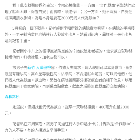
對于此次就醫經過的事況，李昭心境復雜，一方面，“合作獻血”者幫她們處
理了獻血困難，保證白叟手術實時、順遂停止；另一方面，她不睬解，白叟住
院擇期接收手術，為啥本身還要花2000元找人代為獻血？
5月初的一個下戰書，記者趕到李昭所說的病院實地看望。在病院的手術樓
外，一男子斜挎背包向過往行人發放小卡片。她看到記者，異樣將一張小卡片
遞到記者手里。
記者問小卡片上的德律風號碼是誰的？她說是她老板的，需求獻血就聯絡
接觸他們，打德律風、加老友都可以。
該男子先
新竹 入職健檢
容，依據大夫請求，病人親朋可以本身獻血，假如
親朋有糖尿病、高血壓等慢性病、沾染病，不合適獻血前提，可以找他們，他
們找人代為獻血。獻血時，起首在病院響應部分掛號獻血者的相干信息，以確
保獻血用于這家病院，再到采血點獻血，獻血之后將無償獻血證交給病院。
森和診所
她還說，假如找他們代為獻血，提早一天聯絡接觸，400毫升血量2000
元。
記者站在四周察看，該男子向過往行人手中遞小卡片并告訴是“合作獻血”，
有的人不要，有的人接過去拿得手里。