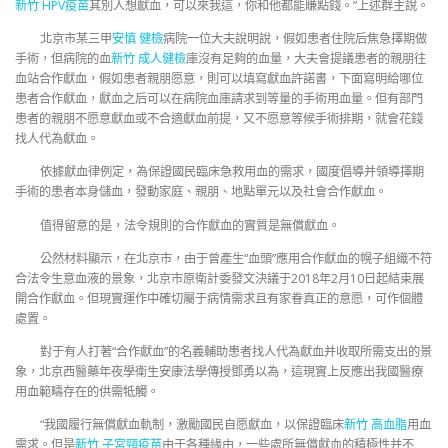
新竹 HPV疫苗
其別人想獻血，可以來我這，你和他都能賺點錢。”上述群主說。
北京市某三甲
安慎 健檢
病院一位大夫說明說，假如患者住院后焦急擇期做
手術，但病院的血
新竹 成人健檢
庫沒有足夠的血量，大夫會提議患者的親朋往
血站合作獻血，假如患者親朋愿意，則可以填寫獻血許諾書，下面寫明給哪位
患者合作獻血，獻血之后可以在病院血庫請求到等量的手術用血量。但有部門
患者的親朋不愿意獻血或不合適獻血前提，又不愿意等候手術排期，就會花錢
找人代為獻血。
依據獻血律例定，為保證國民臨床急救用血的需求，國度倡導并領導擇期
手術的患者本身儲血，發動家庭、親朋、地點單元以及社會合作獻血。
值得留意的是，法令規則的合作獻血的實質是無償獻血。
公然材料顯示，在北京市，由于曾產生“血頭”應用合作獻血的幌子組織不符
合法令生意血液的景象，北京市原衛計委發文決議于2018年2月10日起結束展
開合作獻血。但現實運作中確切屬于病情需求且有家眷真正的意愿，可作個體
處置。
對于有人打著“合作獻血”的名義輔助患者找人代為獻血并收取所需支出的景
象，北京西醫藥年夜學衛生安康法學傳授鄧勇以為，這現實上反應出我國醫療
用血範疇存在的供需牴觸。
“我國履行無償獻血軌制，激勵國民自愿獻血，以保證臨床
新竹 高血脂
用血
需求。但是
新竹 子宮頸疫苗
由于各種緣由，一些處所無償獻血的積極性并不