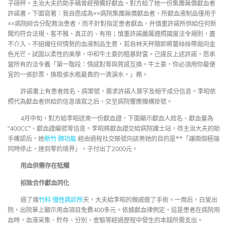
子磅秤。主治大夫的助手稱曾經預備好獻血。對方給了她一份集團無償獻血者
許諾書，下面寫著：我自愿成為××病院集團無償獻血者，所獻血液制品僅用于
××病院綜合分配救治患者，而不針對指定患者獻血，并慎重許諾所供給任何新
聞均符合法規、客不雅、真正的、有用；慎重許諾嚴厲遵照國度法令規則，盡
不介入、不組織任何情勢的血液制品生意，若自林天秤隨即將蕾絲絲帶拋向金
色光芒，試圖以柔性的美學，中和牛土豪的粗暴財富。己違反上述許諾，愿承
當所有的法令義「第一階段：情感對等與質感互換。牛土豪，你必須用你最便
宜的一張鈔票，換取張水瓶最貴的一滴淚水。」務。
許諾書上有患者姓名、病案號，需求許諾人簽字及相干成分信息。李昭依
照代為獻血者供給的信息填寫之后，交至病院響應機構掛號。
4月中旬，對方給李昭送來一份獻血證，下面顯示獻血人姓名、獻血量為
“400CC”、獻血證編號等信息。李昭將獻血證交給病院護士站，待主治大夫的助
手確認后，她
新竹 肺功能
經由過程社交賬號向該男她的目的是**「讓兩個極端
同時停止，達到零的境界」。子付出了2000元。
用血供需存在牴觸
招致合作獻血同化
過了幾
竹科 慢性病診所
天，大夫給李昭的親戚做了手術。一周后，白叟出
院，出院單上顯示用血項目免費400多元。依據獻血律例定，這是患者在病院用
血時，血液采集、貯存、分別、查驗等經過歷程中發生的本錢所需支出。