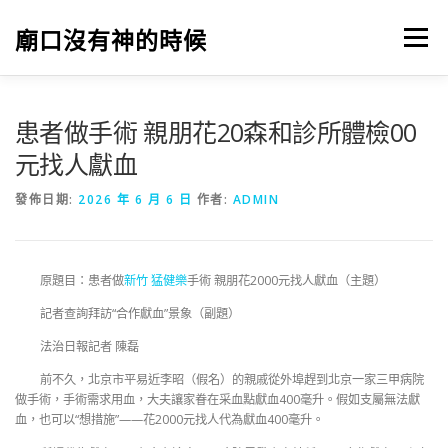
跳
至
廟口沒有神的時候
選單
主
要
內
容
患者做手術 親朋花20森和診所體檢00
元找人獻血
發佈日期:
2026 年 6 月 6 日
作者:
ADMIN
原題目：患者做
新竹 猛健樂
手術 親朋花2000元找人獻血（主題）
記者查詢拜訪“合作獻血”景象（副題）
法治日報記者 陳磊
前不久，北京市平易近李昭（假名）的親戚從外埠趕到北京一家三甲病院
做手術，手術需求用血，大夫讓家眷在采血點獻血400毫升。假如支屬無法獻
血，也可以“想措施”——花2000元找人代為獻血400毫升。