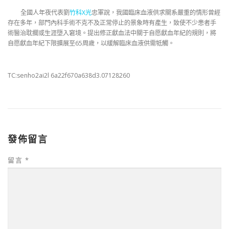
全國人年夜代表劉
竹科X光
忠軍說，我國臨床血液供求關系嚴重的情形曾經
存在多年，部門內科手術不克不及正常停止的景象時有產生，致使不少患者手
術醫治耽擱或生涯墮入窘境。提出修正獻血法中關于自愿獻血年紀的規則，將
自愿獻血年紀下限擴展至65周歲，以緩解臨床血液供需牴觸。
TC:senho2ai2l 6a22f670a638d3.07128260
發佈留言
留言
*