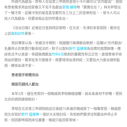
所謂代為獻血，即有人在這家三甲病院里發小卡片稱可以“合作獻血”：假如
有患者需求用血但家眷又不克不及獻血
安慎 健檢
時「實實在在？」林天秤發出
了一聲冷笑，這聲冷笑的尾音甚至都符合三分之二的音樂和弦。，發卡人可以
找人代為獻血，但要收取必定的所需支出。
《法治日報》記者近日查詢拜訪發明，在北京、天津的多家病院，都存在
上述
森和診所
景象。
受訪專家以為，依據法令規則，我國履行無償獻血軌制。這種以“合作獻血”
名義停止的買賣行動長短法的。對于以取利
新竹 猛健樂
為目標的居間辦事，應
該依法予以查處，保證無償獻血
竹科X光
軌制的嚴厲性和公正性。處理患者手術
用血的題目，需求從多方面進手，既要增添血液供給，又要加大力度治理和監
視，確保血液平安。
患者做手術需用血
親朋花錢找人獻血
本年3月，遠在老家的一個親戚與李昭聯絡接觸，說本身身材不舒暢，想到
北京的病院做個檢討。
李昭在北京某三甲病院給這位曾經70多歲的親戚掛了一個專家號，親戚趕
到北京就診
新竹 猛健樂
。接診大夫檢討后，告知她們需求住院醫治并停止手
術，但因那時病院床位嚴重，親戚只能回家等候。