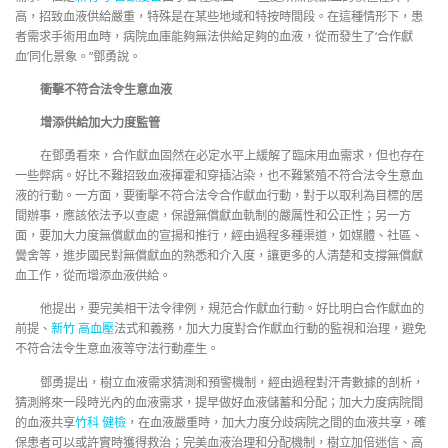
高，招致血液供給嚴重，特殊是在某些地域和特按時間段。在這種情形下，患
者需求手術用血時，病院血庫能夠無法供給足夠的血液，從而發生了‘合作獻
血’同化景象。”鄧勇說。
衝擊不符合法令生意血液
增添供給加大力度監管
在鄧勇看來，合作獻血固然在必定水平上緩解了臨床用血需求，但也存在
一些弊病。好比不難招致血液揮霍和穿插沾染，也不難繁殖不符合法令生意血
液的行動。一方面，要衝擊不符合法令合作獻血行動，對于以取利為目標的居
間辦事，應該依法予以查處，保證無償獻血軌制的嚴厲性和公正性；另一方
面，要加大力度無償獻血的宣揚和推行，經由過程多種渠道，如媒體、社區、
黌舍等，進步國民對無償獻血的熟悉和介入度，讓更多的人清楚和支撐無償獻
血工作，從而增添血液供給。
他提出，要完美相干法令律例，規范合作獻血行動。好比明白合作獻血的
前提、
新竹 高血壓
法式和義務，加大力度對合作獻血行動的監視和治理，避免
不符合法令生意血液等守法行動產生。
鄧勇提出，樹立血液需求猜測和預警機制，經由過程對汗青數據的剖析，
猜測將來一段時光內的血液需求，提早做好血液儲蓄和分配；加大力度病院間
的血液共享
竹科 健檢
，在血液嚴重時，加大力度分歧病院之間的血液共享，確
保患者可以或許實時獲得救治；完美血液治理和分配機制，樹立加倍迷信、高