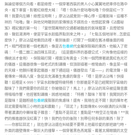
無論從哪個方向看，都是綠燈。一個穿著西裝的男人小心翼翼地把車停在路中
央，搖下車窗，對著紅綠燈大喊：「喂！你為什麼咕嚕咕嚕？你倒是紅一下
啊！我要向左轉！綠燈沒用啊！」廖沾沾感覺到一陣心悸。這種氣味，這種不
祥的「咕嚕」聲，與他兒時聽到的家傳預言不謀而合。他想起家傳《沾醬秘
笈》裡記載的第一句：「當世間萬物的交通都被麵皮的氣味籠罩，且燈號恒
綠、聲如湯沸時，便是宇宙水餃臨界點到來之時。」「七點五個地球年…怎麼這
麼快？」廖沾沾猛地衝回店裡，衝到後廚，打開了一個藏在舊冰櫃後面的暗
門。暗門裡放著一個老舊的、像是古
包養網
代金屬保險箱的東西。他輸入了密
碼：「一醬二醋三油四辣五蒜泥」（這是醬料界的基礎公式，只有像他這樣的
傳統派才會用）。保險箱打開，裡面沒有黃金，只有一個閃爍著詭異紅色光芒
的儀器。這儀器很像一個老式的對講機，但頂部插著一根彎曲的、像韭菜一樣
的天線。他顫抖著拿起儀器，按下通話鈕。儀器發出「滋——」的電流聲，接
著傳來一陣高八度、急促且充滿養生焦慮的聲音。「喂！是廖沾沾嗎！快接
聽！這裡是 K-999！宇宙水餃聯盟特級特務！你那邊是不是已經聞到宇宙級的
酸味了？我們需要你的蒜泥！你被徵召了！馬上！」廖沾沾的耳朵被這聲音震
得嗡嗡作響，他捏著對講機，困惑地喊道：「特務？酸味？等等！我聞到的不
是酸味！是麵粉過
包養網
度膨脹的焦慮味！還有，我現在走不開！我的陳年老
蒜泥需要每隔三小時的溫和震動！」「蒜泥？」對面傳來K-999崩潰的尖叫聲，
帶著濃濃的中藥味電子雜音：「重點不是蒜泥！重點是**時空正在彎曲！**我
們的推進器快沒紅棗了！快！我們在你的後院！別帶任何多餘的東西！除了
——你那缸蒜泥！」就在廖沾沾還在糾結要不要帶上他最珍愛的那把銀勺時，
外面的牆壁傳來一聲巨大的撞擊。一個穿著黑色燕尾服、戴著太陽眼鏡的太空