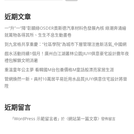
近期文章
一“升”一“降”彰顯綠OSDER奧斯德汽車材料色發展內核 綠潮奔涌繪
就萬物各得其所、生生不息生動畫卷
到九宮格共享重慶：“社區學院”為城市下層管理注進新活氣_中國網
戲水活動持續1個月！廣州白江湖叢林公園JIUYI俱意豪宅設計撒年夜
禮包解鎖文明消暑
重溫童年公主夢 看韓國M台包養價格M童話般漂亮家居生涯
管網煥然一新，員村10萬居平易近用水品質JIUYI俱意住宅設計將晉
陞
近期留言
WordPress 示範留言者
網站第一篇文章
「
」於〈
〉發佈留言