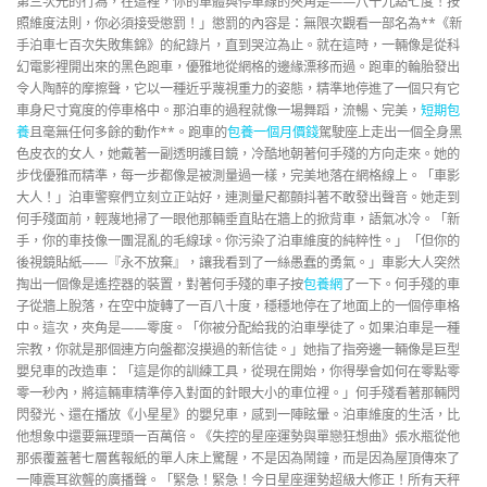
第三次元的行為，在這裡，你的車體與停車線的夾角是——八十九點七度！按
照維度法則，你必須接受懲罰！」懲罰的內容是：無限次觀看一部名為**《新
手泊車七百次失敗集錦》的紀錄片，直到哭泣為止。就在這時，一輛像是從科
幻電影裡開出來的黑色跑車，優雅地從網格的邊緣漂移而過。跑車的輪胎發出
令人陶醉的摩擦聲，它以一種近乎蔑視重力的姿態，精準地停進了一個只有它
車身尺寸寬度的停車格中。那泊車的過程就像一場舞蹈，流暢、完美，
短期包
養
且毫無任何多餘的動作**。跑車的
包養一個月價錢
駕駛座上走出一個全身黑
色皮衣的女人，她戴著一副透明護目鏡，冷酷地朝著何手殘的方向走來。她的
步伐優雅而精準，每一步都像是被測量過一樣，完美地落在網格線上。「車影
大人！」泊車警察們立刻立正站好，連測量尺都顫抖著不敢發出聲音。她走到
何手殘面前，輕蔑地掃了一眼他那輛垂直貼在牆上的掀背車，語氣冰冷。「新
手，你的車技像一團混亂的毛線球。你污染了泊車維度的純粹性。」「但你的
後視鏡貼紙——『永不放棄』，讓我看到了一絲愚蠢的勇氣。」車影大人突然
掏出一個像是遙控器的裝置，對著何手殘的車子按
包養網
了一下。何手殘的車
子從牆上脫落，在空中旋轉了一百八十度，穩穩地停在了地面上的一個停車格
中。這次，夾角是——零度。「你被分配給我的泊車學徒了。如果泊車是一種
宗教，你就是那個連方向盤都沒摸過的新信徒。」她指了指旁邊一輛像是巨型
嬰兒車的改造車：「這是你的訓練工具，從現在開始，你得學會如何在零點零
零一秒內，將這輛車精準停入對面的針眼大小的車位裡。」何手殘看著那輛閃
閃發光、還在播放《小星星》的嬰兒車，感到一陣眩暈。泊車維度的生活，比
他想象中還要無理頭一百萬倍。《失控的星座運勢與單戀狂想曲》張水瓶從他
那張覆蓋著七層舊報紙的單人床上驚醒，不是因為鬧鐘，而是因為屋頂傳來了
一陣震耳欲聾的廣播聲。「緊急！緊急！今日星座運勢超級大修正！所有天秤