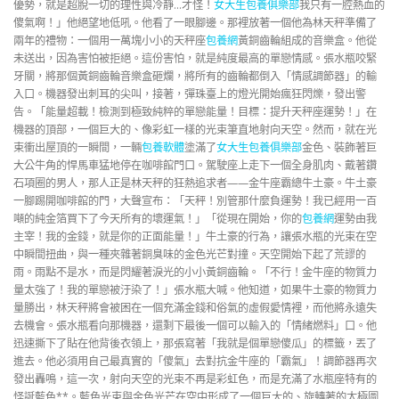
優勢，就是超脫一切的理性與冷靜…才怪！
女大生包養俱樂部
我只有一腔熱血的
傻氣啊！」他絕望地低吼。他看了一眼腳邊。那裡放著一個他為林天秤準備了
兩年的禮物：一個用一萬塊小小的天秤座
包養網
黃銅齒輪組成的音樂盒。他從
未送出，因為害怕被拒絕。這份害怕，就是純度最高的單戀情感。張水瓶咬緊
牙關，將那個黃銅齒輪音樂盒砸爛，將所有的齒輪都倒入「情感調節器」的輸
入口。機器發出刺耳的尖叫，接著，彈珠臺上的燈光開始瘋狂閃爍，發出警
告。「能量超載！檢測到極致純粹的單戀能量！目標：提升天秤座運勢！」在
機器的頂部，一個巨大的、像彩虹一樣的光束筆直地射向天空。然而，就在光
束衝出屋頂的一瞬間，一輛
包養軟體
塗滿了
女大生包養俱樂部
金色、裝飾著巨
大公牛角的悍馬車猛地停在咖啡館門口。駕駛座上走下一個全身肌肉、戴著鑽
石項圈的男人，那人正是林天秤的狂熱追求者——金牛座霸總牛土豪。牛土豪
一腳踢開咖啡館的門，大聲宣布：「天秤！別管那什麼負運勢！我已經用一百
噸的純金箔買下了今天所有的壞運氣！」「從現在開始，你的
包養網
運勢由我
主宰！我的金錢，就是你的正面能量！」牛土豪的行為，讓張水瓶的光束在空
中瞬間扭曲，與一種夾雜著銅臭味的金色光芒對撞。天空開始下起了荒謬的
雨。雨點不是水，而是閃耀著淚光的小小黃銅齒輪。「不行！金牛座的物質力
量太強了！我的單戀被汙染了！」張水瓶大喊。他知道，如果牛土豪的物質力
量勝出，林天秤將會被困在一個充滿金錢和俗氣的虛假愛情裡，而他將永遠失
去機會。張水瓶看向那機器，還剩下最後一個可以輸入的「情緒燃料」口。他
迅速撕下了貼在他背後衣領上，那張寫著「我就是個單戀傻瓜」的標籤，丟了
進去。他必須用自己最真實的「傻氣」去對抗金牛座的「霸氣」！調節器再次
發出轟鳴，這一次，射向天空的光束不再是彩虹色，而是充滿了水瓶座特有的
怪誕藍色**。藍色光束與金色光芒在空中形成了一個巨大的、旋轉著的太極圖