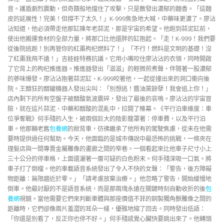
音。護盾劇烈震動，但奇蹟般地擋住了攻擊，只是散發出濃郁的麵香。「這麵
皮的延展性！完美！但撐不了太久！」K-999焦急地大喊，中藥味更濃了。廖沾
沾知道，他必須帶走他那缸陳年老蒜泥，那是宇宙的希望。他跑到蒜泥缸前，
使出他搬運食材的全部力量，將那口比他還胖的缸抱起。「走！K-999！我們要
從後院逃跑！別再管你的紅棗枸杞燃料了！」「不行！燃料是文明的基礎！沒
了紅棗我飛不遠！」吉娃娃特務抗議。它用小嘴咬住廖沾沾的衣領，同時開啟
了它背上的枸杞推進器。推進器發出「滋滋」的輕微煎煮聲，伴隨著一股濃郁
的蔘味爆發。廖沾沾抱著蒜泥缸、K-999咬著他，一起從撞出來的洞口衝向後
院。王醋狂的醋罐機器人發出尖叫：「別想逃！醬油黨餘孽！我會追上你！」
店內剩下的所有空盤子被醋酸氣波震碎，發出了最後的哀鳴。廖沾沾的宇宙冒
險，就在這片蒜泥、中藥和醋酸的混亂中，拉開了帷幕。《平行泊車維度：車
位爭奪戰》何手殘的人生，被兩個巨大的陰影籠罩著：停車費，以及平行泊
車。他那輛老舊
包養網
的掀背車，彷彿繼承了他所有的駕駛焦慮，從未在他需
要時提供過任何幫助。今天，他面臨的是城市傳說中最恐怖的挑戰，一條夾在
理髮店與一間專賣金屬雕像的畫廊之間的窄巷。一個看起來比他車子尺寸小上
三十公分的停車格，上面還灑著一層可疑的白色粉末。何手殘深吸一口氣。將
車子打了倒檔。他的車載語音系統發出了令人不快的女聲：「警告，後方障礙
物距離：無限趨近於零。」「請考慮放棄治療。」他忽略了警告，開始緩慢地
倒車。他最討厭的不是語音系統，而是那兩塊永遠在關鍵時刻自動收折的後
包
養網
視鏡。當他需要它們來判斷車體與那座價值不菲的銅製獨角獸雕像之間的
距離時，它們卻像兩片羞澀的耳朵一樣，優雅地縮了回去。同時發出低語：
「你還是別看了，反正你也停不好。」何手殘感覺心臟快要跳出來了。他轉頭