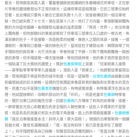
看去，發現那座高聳入雲、覆蓋著鏽跡斑斑鐵網的多層機械式停車塔，正在那
片窄巷的盡頭散發出不正常的綠光。這棟停車塔是個異類，它的三號車位始終
空著，並且傳說只要有人敢在它面前失敗十八次，就會被傳送到一個泊車地
獄。他已經失敗了十七次。現在是第十八次。他打了方向盤，車頭朝著銅獨角
獸的方向猛地偏轉。後視鏡發出最後的溫柔提醒：「再見，世界。」他沒有撞
上獨角獸，但他那顫抖的車尾卻擦到了停車塔三號車位入口處的一根古老、佈
滿苔蘚的柱子。不是撞擊，而是輕柔的碰觸，像戀人之間的耳語。接著，一道
濃郁的、像薄荷口香糖一樣的綠色光芒。猛地從柱子爆發出來，瞬間吞噬了何
手殘和他的掀背車。光芒消失後，窄巷恢復了平靜，只剩下獨角獸雕像一臉困
惑的表情。何手殘感覺一陣天旋地轉，等他回過神來，他的車子竟然垂直停在
一個貼滿了巨大獎狀的牆壁上。獎狀
包養俱樂部
上寫著：「完美倒車入庫獎
——第零點零零零零零九度偏差。」落款人是「倒車王」。他趕緊從車窗探出
頭，發現周圍不再是熟悉的城市街道，而是一望無際、
台灣包養網
由無數白線
和編號組成的巨大網格。這裡的空氣聞起來像是新買的輪胎和劣質香水的混合
物，而重力似乎是隨
包養意思
機變化的，有時感覺很重，有時像漂浮在游泳池
裡。他試圖按喇叭，但喇叭發出的不是「叭叭」，而是他童年
包養網
時學會
的、關於泊車口訣的魔性兒歌。四面
包養網
八方傳來了刺耳的剎車聲，接著，
一群穿著反光背心和戴著白色安全帽的人朝他衝來。這些人手裡拿的不是警
棍，而是長長的測量尺和巨大的電子角度儀，臉上的表情極度嚴肅。
包養網推
薦
「違反泊車維度基本法！斜停入庫！罪大惡極！」領頭的泊車警察用一個擴
音器大喊，聲音充滿機械感。「我、我沒有斜停！我只是垂直停在了牆壁
上！」何手殘趕緊為自己辯解，但聲音因為恐懼而顫抖。「垂直泊車？那是在