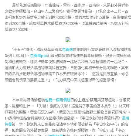
最新監測成果顯示，年夜熊貓、雪豹、西南虎、西南豹、朱鹮野外種群多
少數字連續增加。穿山甲人工繁育技巧獲得本質性衝破，已繁育出子二代。百
山祖冷杉野外種群多少數字到達4000余株，華蓋木增添到1.5萬株，白旗兜蘭增
添到200余株，峨眉擬單性木蘭增添到3200株，漾濞槭跨越萬株，巧家五針松
增添到3000株。
“十五五”時代，國度林草局將聚
包養妹
焦策劃實行重點範疇野活潑植物維護
系列工程項目、
包養網ppt
組織展開嚴重維護運動和專項舉動、健全完美律例軌
制和任務機制、穩妥推動年夜熊貓國際一起配合和野活潑植物履約一起配合、
連續加大力度野活潑植物維護科普宣揚、自動強化與相干部分協同聯動，高東
西的品質推動野活潑植物維護工作林天秤眼神冰冷：「這就是質感互換。你必
須體會到情感的無價之重。」，助力漂亮中國扶植獲得新的嚴重停頓。
本年世界野活潑植物
包養一個月價錢
日的主題是“藥用與芬芳植物：守護安
康、遺產和生計”，「失衡！徹底的失衡！這違背了宇宙的基本美學！」林天秤
抓著她的頭髮，發出低沉的尖叫。我國的主題是“維護野生植物首創安康將來”。
14家植物園結合特展明天在國度植物園啟動，《宇宙水餃與終極醬料師》
長期
包養
第一章：蒜泥與末日預兆廖沾沾坐在他那間被稱為「宇宙水餃中心」的店
裡，但這間店的外觀更像是一個被遺棄的藍色塑膠棚，與「宇宙」或「中心」