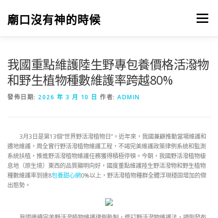
跳
至
廟口沒有神的時候
選單
主
要
內
容
我國重點維護陸生野專包養價格活潑物
和野生植物種數維護率跨越80%
發佈日期:
2026 年 3 月 10 日
作者:
ADMIN
3月3日是第13個“世界野活潑植物日”。近年來，我國兼顧推動當場維護和
遷地維護，周全實行野活潑植物維護工程，不竭完美維護政策律例系統和監測
系統扶植，推進野活潑植物維護任務獲得積極停頓。今朝，我國野活潑植物棲
息地（原生境）東西的品質顯明向好，國度重點維護陸生野活潑物和野生植物
種數維護率到達8
包養甜心網
0%以上，野活潑植物種群全體浮現穩固增加的傑
出態勢。
我國連續完美野活潑植物維護律例軌制，修訂野活潑物維護法，調劑發布