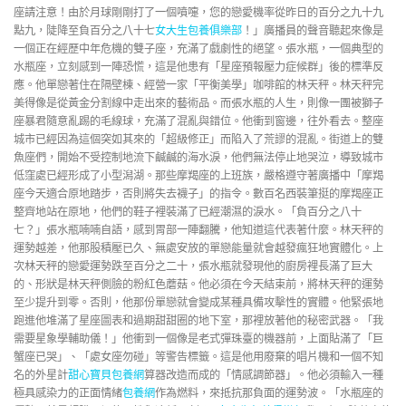
座請注意！由於月球剛剛打了一個噴嚏，您的戀愛機率從昨日的百分之九十九
點九，陡降至負百分之八十七
女大生包養俱樂部
！」廣播員的聲音聽起來像是
一個正在經歷中年危機的雙子座，充滿了戲劇性的絕望。張水瓶，一個典型的
水瓶座，立刻感到一陣恐慌，這是他患有「星座預報壓力症候群」後的標準反
應。他單戀著住在隔壁棟、經營一家「平衡美學」咖啡館的林天秤。林天秤完
美得像是從黃金分割線中走出來的藝術品。而張水瓶的人生，則像一團被獅子
座暴君隨意亂踢的毛線球，充滿了混亂與錯位。他衝到窗邊，往外看去。整座
城市已經因為這個突如其來的「超級修正」而陷入了荒謬的混亂。街道上的雙
魚座們，開始不受控制地流下鹹鹹的海水淚，他們無法停止地哭泣，導致城市
低窪處已經形成了小型潟湖。那些摩羯座的上班族，嚴格遵守著廣播中「摩羯
座今天適合原地踏步，否則將失去襪子」的指令。數百名西裝筆挺的摩羯座正
整齊地站在原地，他們的鞋子裡裝滿了已經潮濕的淚水。「負百分之八十
七？」張水瓶喃喃自語，感到胃部一陣翻騰，他知道這代表著什麼。林天秤的
運勢越差，他那股積壓已久、無處安放的單戀能量就會越發瘋狂地實體化。上
次林天秤的戀愛運勢跌至百分之二十，張水瓶就發現他的廚房裡長滿了巨大
的、形狀是林天秤側臉的粉紅色蘑菇。他必須在今天結束前，將林天秤的運勢
至少提升到零。否則，他那份單戀就會變成某種具備攻擊性的實體。他緊張地
跑進他堆滿了星座圖表和過期甜甜圈的地下室，那裡放著他的秘密武器。「我
需要星象學輔助儀！」他衝到一個像是老式彈珠臺的機器前，上面貼滿了「巨
蟹座已哭」、「處女座勿碰」等警告標籤。這是他用廢棄的唱片機和一個不知
名的外星計
甜心寶貝包養網
算器改造而成的「情感調節器」。他必須輸入一種
極具感染力的正面情緒
包養網
作為燃料，來抵抗那負面的運勢波。「水瓶座的