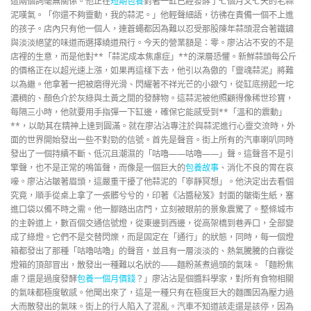
這兩個詞毫無關係。他正在
短期包養
對著一缸已經發酵了七個月又七天的老蒜
泥嘆氣。「你還不夠靈動，我的蒜泥。」他輕聲細語，彷彿在責備一個不上進
的孩子。店內只有他一個人，連蒼蠅都因為難以忍受那股陳年蒜頭混合著鐵鏽
與淡淡絕望的味道而選擇繞道飛行。今天的營業額是：零。廖沾沾不安的不是
店裡的生意，而是他對**「蒜泥成本焦慮症」**的深層恐懼。新鮮蒜頭每公斤
的價格正在以超光速上漲，如果再這樣下去，他引以為傲的「靈魂蒜泥」將難
以為繼。他拿著一把被磨得光滑、閃耀著不祥光芒的小銀勺，從缸底撈起一坨
濃稠的、顏色介於灰綠與土黃之間的發酵物。這蒜泥被他照顧得像稀世珍寶，
每隔三小時，他就要用手指彈一下缸邊，確保它能感受到**「溫和的震動」
**，以助其在精神上達到圓滿。就在廖沾沾專注於與蒜泥進行心靈交流時，外
面的世界開始發出一些不對勁的信號。首先是聲音。街上所有的汽車喇叭同時
發出了一個持續不斷、低沉且潮濕的「咕嚕——咕嚕——」聲。這聲音不是引
擎聲，也不是正常的鳴笛聲，而像是一個巨大的
包養故事
、消化不良的胃在哀
嚎。廖沾沾皺著眉頭，這嚴重干擾了他蒜泥的「寧靜冥想」。他決定出去看個
究竟，順手從桌上拿了一張髒兮兮的，印著《沾醬秘笈》封面的皺衛生紙，塞
進口袋以備不時之需。他一腳踏出店門，立刻被眼前的景象震驚了。整條城市
的主幹道上，數百個交通信號燈，從東邊到西邊，從高架橋到巷弄口，全部變
成了綠燈。它們不是交替閃爍，而是固定在「通行」的狀態，同時，每一個燈
箱都發出了那種「咕嚕咕嚕」的聲音，並且有一層淡淡的、熱氣騰騰的白霧從
燈箱的頂部冒出，散發出一種難以名狀的——麵粉蒸煮過頭的氣味。「麵粉焦
慮？還是過度發酵
包養一個月價錢
？」廖沾沾是個醬料學家，對所有食物相關
的氣味都極度敏感。他聞出來了，這是一種只有在極度巨大的麵團因為壓力過
大而散發出的氣味。街上的行人陷入了混亂。汽車不知道該走還是該停，因為