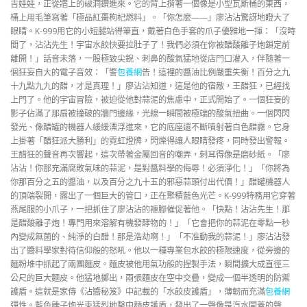
吉娃娃，正從牆上的破洞鑽進來。它的背上揹著一個像是小型瓦斯桶的東西，
桶上用毛筆寫著「極品紅棗枸杞燃料」。「你怎麼——」廖沾沾驚訝地瞪大了
眼睛。K-999用它的小短腿站得筆直，戴著白色手套的爪子優雅地一揮：「沒時
間了，沾沾先生！宇宙水餃快要拉肚子了！我們必須在你被醋酸離子炮鎖定前
離開！」話音未落，一股極致尖銳、刺鼻的酸氣猛地從店門口灌入，伴隨著一
個狂妄自大的電子音效：「警
包養網
告！這裡的醬油比例嚴重失衡！百分之九
十九點九九的醋，才是真理！」廖沾沾知道，這是他的宿敵，王醋狂，已經找
上門了。他的宇宙冒險，被迫從他對蒜泥的焦慮中，正式開始了。一個狂妄的
影子佔滿了那扇被撞破的牆門邊緣，光線一瞬間被極端的酸氣扭曲。一個閃閃
發光、像醋罐的機器人緩緩漂浮進來，它的底座還不斷噴射著白色醋霧。它身
上掛著「醋狂派大勝利」的霓虹燈牌，閃爍得讓人眼睛發疼，同時發出警報。
王醋狂的聲音再次響起，這次帶著金屬回音的嘲弄，刺耳得像是磨砂紙。「廖
沾沾！你那充滿腐敗氣味的蒜泥，是對醬料學的侮辱！必須淨化！」「你將為
你那百分之五的醬油，以及百分之九十五的邪惡蒜頭付出代價！」醋罐機器人
的頂端裂開，露出了一個巨大的管口，正在聚積藍色光芒。K-999特務用它穿著
燕尾服的小爪子，一把抓住了廖沾沾的褲腳催促著他。「快點！沾沾先生！那
是醋酸離子炮！專門用來溶解有機發酵物的！」「它會把你的蒜泥在零點一秒
內變成無菌的、純淨的白醋！那是浩劫啊！」「不准動我的蒜泥！」廖沾沾發
出了醬料學家對待信仰般的怒吼。他以一種專業包水餃的極限速度，從旁邊的
麵粉堆中抓起了兩團麵皮。麵皮被他用氣功般的捏製手法，瞬間擴大成直徑三
公尺的巨大麵皮。他猛地擲出，兩張麵皮在空中交疊，變成一個半透明的防禦
護盾。這就是家傳《沾醬秘笈》中記載的「水餃皮護盾」，薄韌而充滿
包養網
彈性。藍色離子炮光束猛烈地擊中麵皮護盾，發出了一聲像是汽水開蓋的聲