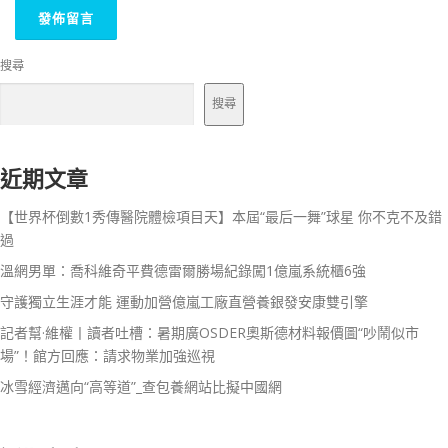
搜尋
搜尋
近期文章
【世界杯倒數1秀傳醫院體檢項目天】本屆“最后一舞”球星 你不克不及錯
過
溫網男單：喬科維奇平費德雷爾勝場紀錄闖1億嵐系統櫃6強
守護獨立生涯才能 運動加營億嵐工廠直營養銀發安康雙引擎
記者幫·維權丨讀者吐槽：暑期廣OSDER奧斯德材料報價圖“吵鬧似市
場”！館方回應：請求物業加強巡視
冰雪經濟邁向“高等道”_查包養網站比擬中國網