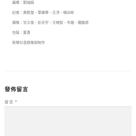
編導：劉瑞娟
記者：黃凱瑩、覃廣華、王浡、楊焱彬
攝像：甘立俊、彭天宇、王曉智、岑璐、羅駿原
包裝：夏勇
新華社音錄像部制作
發佈留言
留言
*