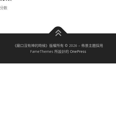
分數
《廟口沒有神的時候》版權所有 © 2026
–
佈景主題採用
FameThemes 所設計的
OnePress