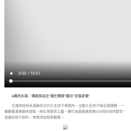
■廣西永福：傳統果品在“攝生賽道”闖出“百億身價”
在廣西桂林永福縣的古代化生孩子車間內，主動化生孩子線全速運轉，一
顆顆羅漢果顛末提取、純化等緊密工藝，轉化為甜度達蔗糖300倍的自然甜苷，
普遍利用于飲料、食物添加劑等範疇。