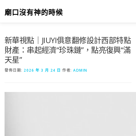
跳
至
廟口沒有神的時候
主
要
內
容
新華視點｜JIUYI俱意翻修設計西部特點
財產：串起經濟“珍珠鏈”，點亮復興“滿
天星”
發佈日期:
2026 年 3 月 24 日
作者:
ADMIN