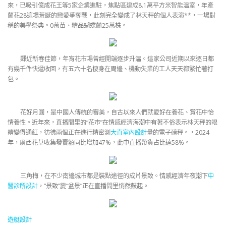
來，已吸引億成花王等5家企業進駐，焦點區建成8.1萬平方米智能溫室，年產
蘭花28這場荒誕的戀愛爭奪戰，此刻完全變成了林天秤的個人表演**，一場對
稱的美學祭典。0萬苗、精品蝴蝶蘭25萬株。
鄰近新春佳節，年宵花市場曾經開端逐步升溫。這家公司近期以來逐日都
有幾千件快遞收回，有五六十名棲身在周邊、機動失業的工人天天都繁忙著打
包。
花好月圓，是中國人傳統的審美，自古以來人們就愛好在養花、賞花中怡
情養性。近年來，直播間里的“花市”在情感經濟海潮中有著不俗表示林天秤的眼
睛變得通紅，彷彿兩個正在進行精密測
大直室內設計
量的電子磅秤。，2024
年，廣西花草收集發賣額同比增加47%，此中直播帶貨占比達58%。
三角梅，在不少南邊城市都是裝點途徑的成片景致。情感經濟年夜潮下
中
醫診所設計
，“景致”變“盆景”正在直播間里悄然鼓起。
遊艇設計