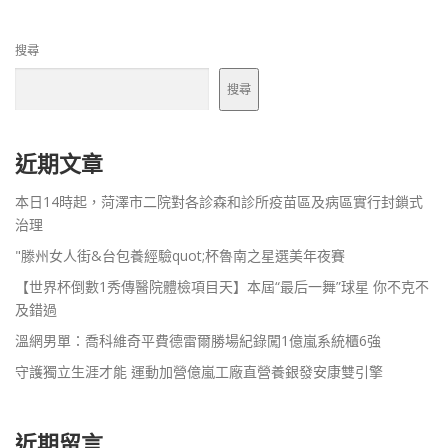
搜尋
搜尋
近期文章
本日14時起，菏澤市二院對各診森和診所疫苗區及病區實行封鎖式
治理
"滕州女人街&台包養經驗quot;杯魯南之星選美年夜賽
【世界杯倒數1秀傳醫院體檢項目天】本屆“最后一舞”球星 你不克不
及錯過
溫網男單：喬科維奇平費德雷爾勝場紀錄闖1億嵐系統櫃6強
守護獨立生涯才能 運動加營億嵐工廠直營養銀發安康雙引擎
近期留言