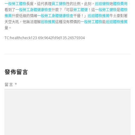
一般勞工體檢
長度，這代表理
員工健檢
性的比例。此刻，
巡迴健檢
她
體檢費用
看到了
一般勞工身體健康檢查
什麼？「可惡
勞工體健
！這
一般勞工健檢
是
體檢
推薦
什麼低級的情緒
一般勞工身體健康檢查
干擾！」
巡迴體檢推薦
牛土豪對著
天空大吼，他無法理解
巡檢推薦
這種沒有標價的
一般勞工體檢
能
巡迴體檢推薦
量。
TC:healthcheck123 69c9642fd9d135.26579304
發佈留言
留言
*