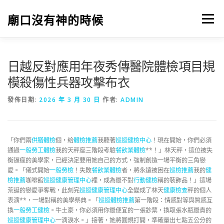
跳
至
廟口沒有神的時候
選單
主
要
內
容
日越反對應用年夜秀傳醫院體檢項目規
模殺傷性兵器攻擊布衣
發佈日期:
2026 年 3 月 30 日
作者:
ADMIN
「你們兩
供膳體檢
個，給
體檢推薦
我聽著
巡迴健檢中心
！現在開始，你們必須
通過
一般勞工體檢
我的天秤座三階段考驗
餐飲業體檢
**！」林天秤，這位被失
衡逼瘋的美學家，已經決定要用她自己的方式，強制創造一場平衡的三角戀
愛。「儀式開始
一般勞檢
！失敗
餐飲業體檢
者，將永遠被困在
巡檢推薦
我的
健
檢推薦
咖啡館
巡迴健康管理中心
裡，成為最不對
行動健檢
稱的裝飾品！」這場
荒誕的戀愛爭奪戰，此刻完
巡迴健康管理中心
全變成了林天
健康檢查
秤的個人
表演**，一場對稱的美學祭典。「
巡迴體檢推薦
第一階段：情感對等與質感互
換
一般勞工健檢
。牛土豪，你必須用你最便宜的一張鈔票，換取張水瓶最貴的
巡迴健康管理中心
一滴淚水。」接著，她將圓規打開，準確量出七點五公分的