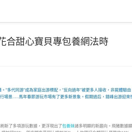
賞花合甜心寶貝專包養網法時
。“多代同游”成為家庭出游標配，“反向過年”被更多人接收，非屍體驗由
出行場景……馬年春節游玩市場有了更多新景象。假期過后，錯峰出游迎來
只刷新了多項游玩數據，更浮現出了
包養妹
諸多明顯的新趨向。飛豬數據