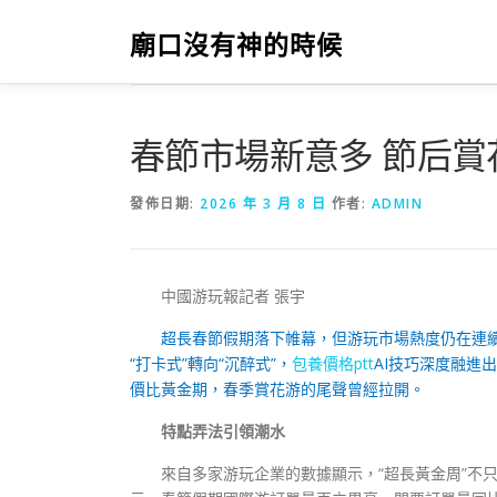
跳
至
廟口沒有神的時候
主
要
內
容
春節市場新意多 節后
發佈日期:
2026 年 3 月 8 日
作者:
ADMIN
中國游玩報記者 張宇
超長春節假期落下帷幕，但游玩市場熱度仍在連續
“打卡式”轉向“沉醉式”，
包養價格ptt
AI技巧深度融進
價比黃金期，春季賞花游的尾聲曾經拉開。
特點弄法引領潮水
來自多家游玩企業的數據顯示，“超長黃金周”不