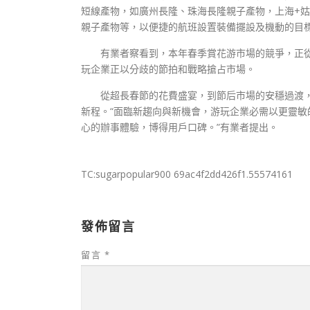
短線產物，如廣州長隆、珠海長隆親子產物，上海+
親子產物等，以便捷的航班設置裝備擺設及機動的目
有業者察看到，本年春季賞花游市場的競爭，正
玩企業正以分歧的節拍和戰略搶占市場。
從超長春節的花費盛宴，到節后市場的安穩過渡，
新程。“面臨新趨向與新機會，游玩企業必需以更靈
心的辦事體驗，博得用戶口碑。”有業者提出。
TC:sugarpopular900 69ac4f2dd426f1.55574161
發佈留言
留言
*