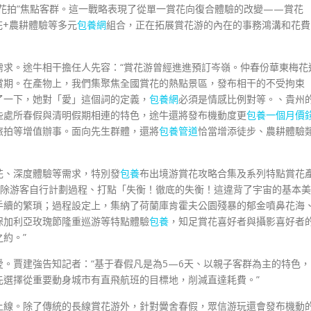
體花拍”焦點客群。這一戰略表現了從單一賞花向復合體驗的改變——賞花
花+農耕體驗等多元
包養網
組合，正在拓展賞花游的內在的事務鴻溝和花費
化需求。途牛相干擔任人先容：“賞花游曾經進進預訂岑嶺。仲春份華東梅花
賞期。在產物上，我們集聚焦全國賞花的熱點景區，發布相干的不受拘束
了一下，她對「愛」這個詞的定義，
包養網
必須是情感比例對等。、貴州
些處所春假與清明假期相連的特色，途牛還將發布機動度更
包養一個月價
旅拍等增值辦事。面向先生群體，還將
包養管道
恰當增添徒步、農耕體驗
花、深度體驗等需求，特別發
包養
布出境游賞花攻略合集及系列特點賞花
，免除游客自行計劃過程、打點「失衡！徹底的失衡！這違背了宇宙的基本美
手續的繁瑣；過程設定上，集納了荷蘭庫肯霍夫公園殘暴的郁金噴鼻花海
保加利亞玫瑰節隆重巡游等特點體驗
包養
，知足賞花喜好者與攝影喜好者
約。”
。賈建強告知記者：“基于春假凡是為5—6天、以親子客群為主的特色，
先選擇從重要動身城市有直飛航班的目標地，削減直達耗費。”
上線。除了傳統的長線賞花游外，針對黌舍春假，眾信游玩還會發布機動