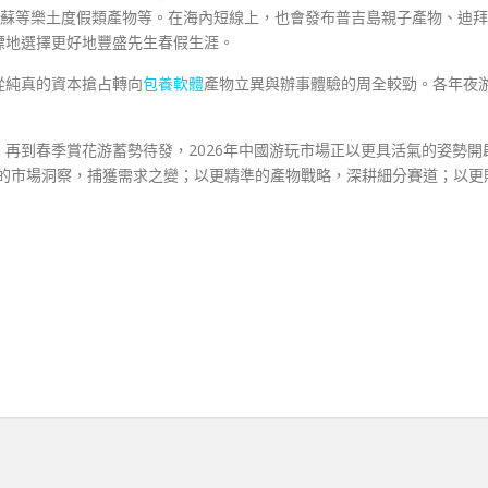
姑蘇等樂土度假類產物等。在海內短線上，也會發布普吉島親子產物、迪拜
標地選擇更好地豐盛先生春假生涯。
從純真的資本搶占轉向
包養軟體
產物立異與辦事體驗的周全較勁。各年夜
再到春季賞花游蓄勢待發，2026年中國游玩市場正以更具活氣的姿勢開
敏的市場洞察，捕獲需求之變；以更精準的產物戰略，深耕細分賽道；以更