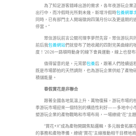
為了知足游客錯峰出游的需求，各年夜游玩企業
出行中，而冷假時光所剩未幾，新增冷假時
包養網單
同時，已有部門主人開端徵詢四蒲月份以及更遠期的過程
停當。”
眾信游玩前言公關司理李夢然先容，眾信游玩共
前后我
包養網站
們就發布了她收藏的四對完美曲線的
度！‘2026一路頓時動身’的線下會員運動，線上也
值得留意的是，元宵節
包養
后，跟著人們陸續返
既是市場節拍的天然調劑，也為游玩企業供給了產物
積儲能量。
春假賞花是非聯合
跟著全國各地氣溫上升、萬物復蘇，游玩市場的
季游玩市場迎來一個特別的構造性利好——多地中小
塑游玩企業的產物戰略和市場布局，一場繚繞“花”主
“賞花+X”成為產物開闢焦點邏輯，多元融會拓
的事務和產物準備，繚繞“賞花”主線推動相干目標地商