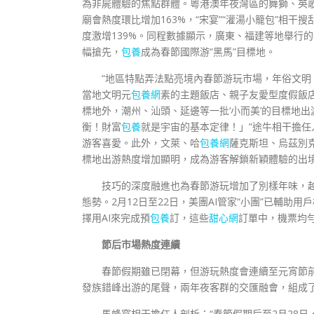
為非屍體驗的焦點群體。粵港澳年夜灣區的舞獅、英歌
廟會熱度環比增加163%，“宋宴”“灌湯小籠包”相
度激增139%。同程數據顯示，廣東、福建等地舉行
幅搶先，
包養
成為春節國際游“黑馬”目標地。
“地區特點弄法點亮境內春節游玩市場，年俗文
當地文明元
包養網
素的主題飯店、親子友愛型度假飯
標地外，潮州、汕頭、延邊等一批‘小而美’的目標地
衡！財富
包養
就是宇宙的基本定律！」”途牛相干擔
游客喜愛。此外，文萊、哈
包養網
薩克斯坦、烏茲別
標地出游熱度增加顯明，成為游客解鎖新穎體驗的出
技巧的深度融進也為春節游玩增加了別樣年味，越來
態勢。2月12日至22日，美團AI管家“小團”已輔助
擇用AI來完成預
包養
訂，這些
甜心網
訂單中，機票均勻
節后市場熱度連續
春節假期雖已閉幕，但游玩熱度會連續至元宵節
發族錯峰出游的尾聲，兩年夜客群的交匯融會，組成
馬蜂窩相干擔任人剖析：“春節假期后至2月28日