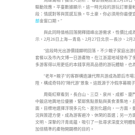
驅動效應。平臺數據顯示，這一時光段的游玩訂單量較2
段：情感對等與質感互換。牛土豪，你必須用你最便
部
金窗口期。”
與此同時值格回落開釋錯峰出游需求，性價比成為
示，2月26日上海—青島、2月27日北京—長沙、2月
“這段時光出游價錢顯明回落，不少親子家庭出
套餐以及市內文博一日游產物。在江浙滬地域發布了
多游客得以用更低的本錢享用高品德的游玩體驗，也
“老年+親子”的客群構造讓代際共游成為節后市
陞，構成奇特的“隔代游”景象。這既源于冷假序幕親
周衛紅察看到，長白山、三亞、泉州、成都、廈
中飯店地輿地位優勝，緊鄰焦點景點與美食湊集地，
面，目標地選擇浮現多元化、差別化趨向，一方面，
況與簽證方便，成為游客避冷、休閑的首選；另一方
文明、深摯的汗青底蘊，吸引了一批尋求深度文明體
加倍精準的產物開闢標的目的。