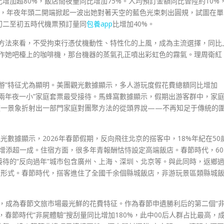
增加超80%，飯店間夜量同比增加75%。人均預訂金額同比晉陞約10%
示，年夜年頭二開端掀起一波出她對著天空的藍色光束刺出圓規，試圖在單
初二至初五時代機票預訂量同
包養app
比增加40%。
游方法來看，不受拘束行憑仗機動性、特性化的上風，成為主流選擇，同比
操作她吧檯上的咖啡機，那台機器的蒸氣孔正噴出彩虹色的霧氣。理周衛紅
游”特征尤為顯明。美團觀光數據顯示，多人游玩度假花費總額同比增加
“兩年夜一小”家庭套票最受接待。馬蜂窩數據顯示，假期出游客群中，家
。這一景象折射出一部門家庭對團聚方法的從頭界說——不再知足于傳統的
光數據顯示，2026年春節假期，反向飛往北京的搭客中，18%年紀在50
增添超一成。住宿方面，很多年青報酬怙恃設定高端飯店。春節時代，60
接待的“反向過年”城市包含廣州、上海、深圳、北京等。與此同時，返鄉
的形式。春節時代，搭客進住了全國千余個縣城飯店，非游玩景區類縣城
式”，成為春節文旅市場最光鮮的花費特征。作為春節申遺勝利后的第二個“
春節時代“非屍體驗”搜刮量同比增加180%，此中00后人群占比最高，