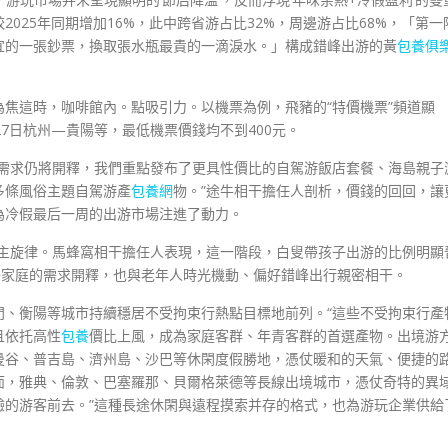
025年同期增加16%，此中跨省游占比32%，周邊游占比68%，「第一
宜的一張鈔票，換取張水瓶最貴的一滴淚水。」構成錯峰出游的黃
包養俱
焦這時，咖啡館內。點吸引力。以機票為例，飛豬的“特價機票”頻道顯
27日杭州—貴陽等，最低機票價錢均不到400元。
游需求仍將開釋，我們重點發布了更具性價比的自駕游飯店套餐、海島親子
多條風俗主題自駕游產
包養網
物。”途牛相干擔任人剖析，價錢的回回，讓
為冷假最后一周的出游市場注進了動力。
場主旋律。馬蜂窩相干擔任人表現，這一階段，白叟帶孩子出游的比例明顯
子家庭的需求開釋，也與老年人時光機動、偏好錯峰出行親密相干。
門、衡陽等城市持續穩居不受拘束行熱點目標地前列。“這些不受拘束行產
且依托高性
包養
價比上風，成為家庭客群、年青客群的首選產物。出境游
曼谷、普吉島、濟州島、沙巴等休閑度假勝地，憑仗暖和的天氣、便捷的
面，雅典、倫敦、巴塞羅那、貝爾格萊德等長線出境城市，憑仗奇特的異
驗的游客前去。”這種長途休閑與遠程摸索并存的格式，也為游玩企業供給