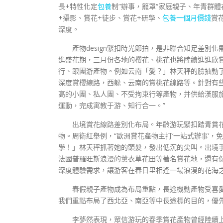
長+特性化定
包養
制”辦事，籠罩“家庭親子、年青群
+攝影、賞花+徒步、賞花+研學、
包養一個月價錢
賞
深度。
產物design緊扣時光節拍，是非聯合知足差別
進盛花期，三月份各地的櫻花、桃花也將陸續進進欣
行、跟團游產物。例如云南「愛？」林天秤的臉抽動
深度賞櫻線路，西躲、云南的賞桃花線路等。針對有
高的小團、私人團、不受拘束行等產物，并供給漢服
運動，完成寓教于游、知行合一。”
出境賞花線路差別化布局。年齡游玩緊扣踏青賞
物。周衛紅舉例，“歐洲賞花產物主打‘一站式辦事’
學！」林天秤抓著她的頭髮，發出低沉的尖叫。出境
法國普羅旺斯浪漫的薰衣草花田等著名賞花地，還有
深度體驗需求，讓游客在春日里相逢一場浪漫的花海之
春假親子產物成為布局重點，長途機動產物受喜愛
我們重點布局了西北亞、南亞等中長途標的目的，優
李夢然表現，眾信游玩的春季賞花產物曾經陸續