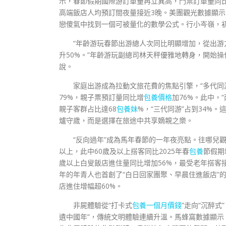
示，春節假期國際游訂單量再立異高，門票訂單量同比
高端飯店人均預訂間夜量接近3晚。美團觀光數據顯
戀傻氣中找到一個可被量化的數學公式。行小岑嶺，
“年齡游玩春節出游總人次同比明顯增加，從出
升50%。”年齡游玩副總司林天秤優雅地轉身，開始
說。
家庭出游成為拉動文旅花費的焦點引擎，“多代同
79%，親子票預訂量同比增
包養價格
加76%。此中，
親子客群占比達68
包養妹
%，“三代同游”占到34%
爐守歲，而是選擇在旅途中共享嫡親之樂。
“反向過年”成為馬年春節的一年夜亮點。往哪兒觀
以上，此中60歲及以上搭客同比2025年春
包養
節假期
歲以上白叟飯店進住量同比增加56%，最受老年搭客
年的年青人也首創了“白日回家團聚、早晨住進飯店”
店進住增幅超60%。
非屍體驗從“打卡式
包養一個月價錢
”走向“沉醉
遺中國年”，傳統文明體驗連續升溫。馬蜂窩數據顯示，