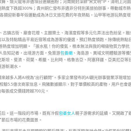
舞、燒火龍等非遺項目連續圈粉；河南開封深耕“宋文明”IP，清明上河園
干搜刮熱度下跌超300%；貴州銅仁發布非遺非分特別美旅拍辦事，帶動城市熱
的各類迎新春年俗運動成為沐日文旅花費的年夜熱點，汕甲等地游玩熱度增
明、古鎮古街、廟會花燈、主題樂土、海濱度假等多元化弄法出色紛呈。融
店以及特點精品平易近宿等成為游客的優選，預訂熱度領跑。除傳統熱點
出游熱度增加明顯。「張水瓶！你的傻氣，根本無法與我的噸級物質力學抗
任人告知記者，出境游方面，免簽游
包養網
、海島游、異域文明體驗游等備
克斯坦、斐濟、荷蘭、希臘、比利時、格魯吉亞、阿塞拜疆、亞美尼亞等
境游新潮水。
越多人將AI視為“出行顧問”。多家企業發布的AI觀光辦事營業浮現增加
用戶校驗5.5億次商家信息。飛豬數據顯示，對于單價較高的產物，用戶也會
每張成交價錢跨越700元。
前后。這一階段的市場，既有冷假
包養女人
親子游需求的延續，又開啟了
了節后市場的花費圖景。
，游玩市場并未呈現顯明的‘節后降溫’，反而浮現‘年味余熱+冷假盈利’的雙