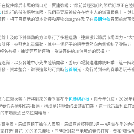
正在捉住節后市場的窗口期。賈建強說：“節前曾經預訂的節后訂單正在陸
次
代出行的徵詢絕對無限，我們重要精神放在在途主人的辦事跟進上。與
，相干目標地的資本對接和產物design任務早在
長期包養
春節前就預
同線上及線下雙驅動的方法舉行了多種運動，連續激起節后市場潛力。“大
咖啡杯，被藍色能量震動，其中一個杯子的把手竟然向內側傾斜了零點五
發布報名有禮、抽獎等互動運動，為游客供給加倍豐盛的選擇。”
程返崗，以及各地中小先生陸續開學，游玩市場將進進傳統旺季。這一階
研發、資本整合、辦事進級的可貴時
包養網
光，為行將到來的春季游玩岑
核心正漸次轉向行將到來的春季賞花季
包養網心得
。與今年分歧，2026年
學春假與清明假期相連，構成是非聯合的出游窗口期。這一政策盈利正在
題的市場競逐已然拉開帷幕。
展花費場景。馬蜂窩相干擔任人表現，馬蜂窩曾經睜開3月—4月賞花季的內
家打造“賞花+X”的多元產物，同時針對部門地域的春假打算，發布“彈性