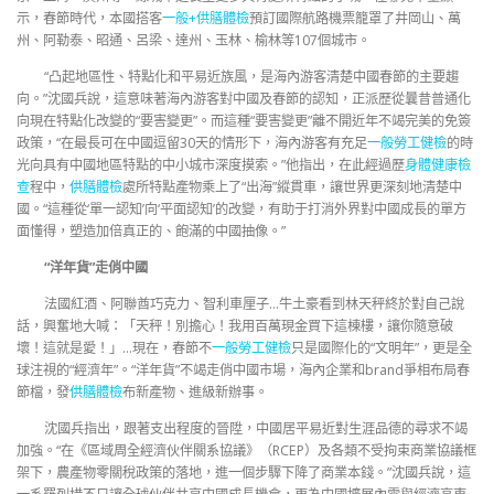
示，春節時代，本國搭客
一般+供膳體檢
預訂國際航路機票籠罩了井岡山、萬
州、阿勒泰、昭通、呂梁、達州、玉林、榆林等107個城市。
“凸起地區性、特點化和平易近族風，是海內游客清楚中國春節的主要趨
向。”沈國兵說，這意味著海內游客對中國及春節的認知，正派歷從曩昔普通化
向現在特點化改變的“要害變更”。而這種“要害變更”離不開近年不竭完美的免簽
政策，“在最長可在中國逗留30天的情形下，海內游客有充足
一般勞工健檢
的時
光向具有中國地區特點的中小城市深度摸索。”他指出，在此經過歷
身體健康檢
查
程中，
供膳體檢
處所特點產物乘上了“出海”縱貫車，讓世界更深刻地清楚中
國。“這種從‘單一認知’向‘平面認知’的改變，有助于打消外界對中國成長的單方
面懂得，塑造加倍真正的、飽滿的中國抽像。”
“洋年貨”走俏中國
法國紅酒、阿聯酋巧克力、智利車厘子…牛土豪看到林天秤終於對自己說
話，興奮地大喊：「天秤！別擔心！我用百萬現金買下這棟樓，讓你隨意破
壞！這就是愛！」…現在，春節不
一般勞工健檢
只是國際化的“文明年”，更是全
球注視的“經濟年”。“洋年貨”不竭走俏中國市場，海內企業和brand爭相布局春
節檔，發
供膳體檢
布新產物、進級新辦事。
沈國兵指出，跟著支出程度的晉陞，中國居平易近對生涯品德的尋求不竭
加強。“在《區域周全經濟伙伴關系協議》（RCEP）及各類不受拘束商業協議框
架下，農產物零關稅政策的落地，進一個步驟下降了商業本錢。”沈國兵說，這