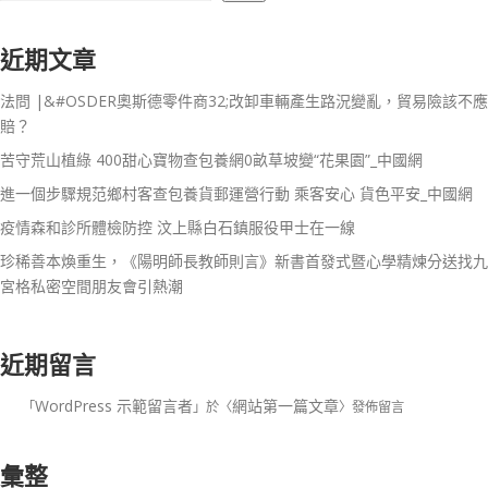
近期文章
法問 |&#OSDER奧斯德零件商32;改卸車輛產生路況變亂，貿易險該不應
賠？
苦守荒山植綠 400甜心寶物查包養網0畝草坡變“花果園”_中國網
進一個步驟規范鄉村客查包養貨郵運營行動 乘客安心 貨色平安_中國網
疫情森和診所體檢防控 汶上縣白石鎮服役甲士在一線
珍稀善本煥重生，《陽明師長教師則言》新書首發式暨心學精煉分送找九
宮格私密空間朋友會引熱潮
近期留言
WordPress 示範留言者
網站第一篇文章
「
」於〈
〉發佈留言
彙整