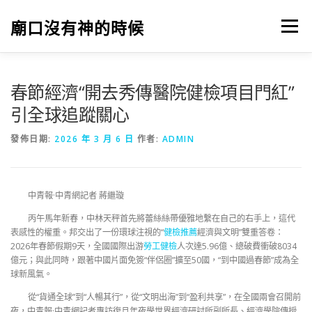
跳
至
廟口沒有神的時候
選單
主
要
內
容
春節經濟“開去秀傳醫院健檢項目門紅”
引全球追蹤關心
發佈日期:
2026 年 3 月 6 日
作者:
ADMIN
中青報·中青網記者 蔣繼璇
丙午馬年新春，中林天秤首先將蕾絲絲帶優雅地繫在自己的右手上，這代
表感性的權重。邦交出了一份環球注視的“
健檢推薦
經濟與文明”雙重答卷：
2026年春節假期9天，全國國際出游
勞工健檢
人次達5.96億、總破費衝破8034
億元；與此同時，跟著中國片面免簽“伴侶圈”擴至50國，“到中國過春節”成為全
球新風氣。
從“貨通全球”到“人暢其行”，從“文明出海”到“盈利共享”，在全國兩會召開前
夜，中青報·中青網記者專訪復旦年夜學世界經濟研討所副所長、經濟學院傳授