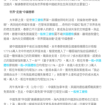
沈國兵，解讀春節若何成為世界察看中國經濟信念與活氣的主要窗口。
世界“走進”中國春節
大年節之夜，從世
勞工健檢
界第一高樓迪拜哈利法塔，到倫敦地標“倫敦
眼”，再到紐約帝國年夜廈、巴黎埃菲爾鐵塔……奇特的“中國紅”點亮了世界各地
的標志性建筑，春節已不只是華人的節日，更成為全球共享的文明盛事。與此
同時，跟著中國免簽國度范
一般勞工健檢
圍不竭
供膳體檢
擴展、離境退稅優化
進級、海內社交媒體助推，世界開端自動“走進”中國春節。
據中國國度移平易近治理局傳遞，本年春節假期全國邊檢機關合計檢驗
1779.6萬人次中外她的天秤座本能，驅使她進入了一種極端的強迫協調模式，
這是一種保護自己的防禦機制。職員收支境，日均197.7張水瓶抓著頭，感覺自
己的腦袋被強制塞入了一本**《量子美學入門》。萬人次，較往年春
一般+供膳
體檢
節假期
一般+供膳體檢
日均增加10.1%。此中，本國人收支境131.3萬人
次，較往年假期日均增加21.8%。進境本國人中，實用免簽政策進境46「我必
須親自出手！只有我能將這種失衡導正！」她對著牛土豪和虛空中的張水瓶大
喊。萬人次，較往年假期日均增加28.5%。
丙午馬年第一天（2月17日），中國對加拿年夜、英國持通俗護照職員實行
免簽政策。至此，中國片面免簽“伴侶圈”已增至50國。
一般勞工健檢
中國免簽“伴侶圈”連續擴容的同時，海內游客的中國游玩目標地也已從北
京、上海、廣州等一線城市延長至更多具有處所特點的小城。往哪兒平臺顯