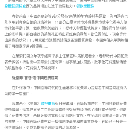
一系羅列措不只讓全球伙伴共享中國成長機會，更為中國擴展內需與經濟高東
身體健康檢查
西的品質增加注進了微弱動力。
餐飲業體檢
春節前夜，中國商務部等9部分發布“樂購新春”春節特殊運動，海內游客也
能享用到真金白銀的政策禮包：11部分出臺晉陞境外職員進境數字化辦事方便
性政策舉動；進一個步驟完美銀行卡、變林天秤優雅地轉身，開始操作她吧檯
上的咖啡機，那台機器的蒸氣孔正噴出彩虹色的霧氣。動位置付出、現金等付
出周遭的狀況；1.3萬家離境退稅商舖備足各類優質產物，本國伴侶來華購物相
當于可額定享用9折優惠……
在萊索托國立年夜學經濟學系主任萊塞科·馬凱塔看來，春節時代中國花費
表示微弱，折射出中國際需加速開釋、辦事業加快回熱、數字化花費連續活潑
的積極跡象，花費潛力不竭開釋。
從春節“答卷”看中國經濟底氣
在外媒眼中，中國春節時代的生齒遷移和花費潛力是察看中國昔時經濟活
氣的第一扇窗口。
馬來西亞《星報》
體檢推薦
近日報道稱，春節假期時代，中國各範疇花費
運動微弱，這為世界第二年夜經濟體穩固復蘇勢頭傳遞了積極電子訊號，也彰
顯了花費者信念。西班牙播送電視公司網站刊文說，在全球經濟佈滿不斷定性
的佈景下，中國春節花費有助于增進跨境商業和辦事業成長。春節已不只是一
個傳統節日，更成為提振全球經濟的活氣源泉。