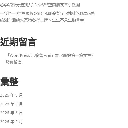
心學精煉分送找九宮格私密空間朋友會引熱潮
一“升”一“降”彰顯綠OSDER奧斯德汽車材料色發展內核
綠潮奔涌繪就萬物各得其所、生生不息生動畫卷
近期留言
「
WordPress 示範留言者
」於〈
網站第一篇文章
〉
發佈留言
彙整
2026 年 8 月
2026 年 7 月
2026 年 6 月
2026 年 5 月