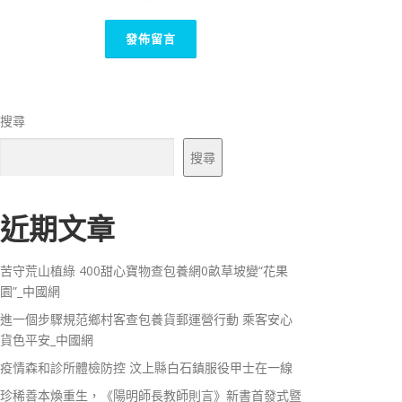
搜尋
搜尋
近期文章
苦守荒山植綠 400甜心寶物查包養網0畝草坡變“花果
園”_中國網
進一個步驟規范鄉村客查包養貨郵運營行動 乘客安心
貨色平安_中國網
疫情森和診所體檢防控 汶上縣白石鎮服役甲士在一線
珍稀善本煥重生，《陽明師長教師則言》新書首發式暨