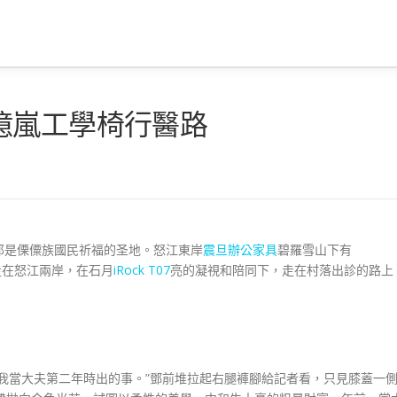
億嵐工學椅行醫路
是傈僳族國民祈福的圣地。怒江東岸
震旦辦公家具
碧羅雪山下有
走在怒江兩岸，在石月
iRock T07
亮的凝視和陪同下，走在村落出診的路上
當大夫第二年時出的事。”鄧前堆拉起右腿褲腳給記者看，只見膝蓋一