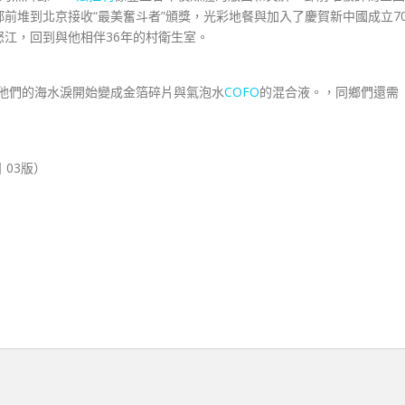
前堆到北京接收“最美奮斗者”頒獎，光彩地餐與加入了慶賀新中國成立7
怒江，回到與他相伴36年的村衛生室。
他們的海水淚開始變成金箔碎片與氣泡水
COFO
的混合液。，同鄉們還需
日 03版）