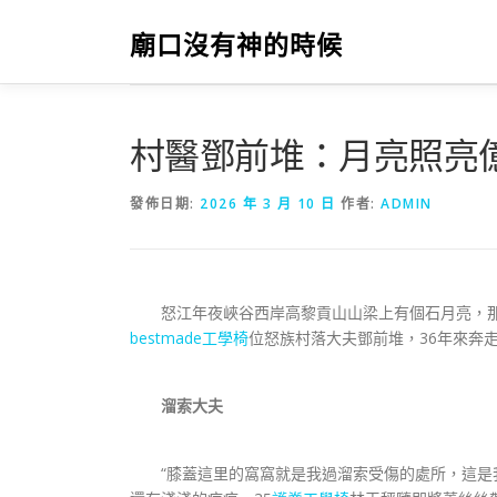
跳
至
廟口沒有神的時候
主
要
內
容
村醫鄧前堆：月亮照亮
發佈日期:
2026 年 3 月 10 日
作者:
ADMIN
怒江年夜峽谷西岸高黎貢山山梁上有個石月亮，那
bestmade工學椅
位怒族村落大夫鄧前堆，36年來奔
溜索大夫
“膝蓋這里的窩窩就是我過溜索受傷的處所，這是我