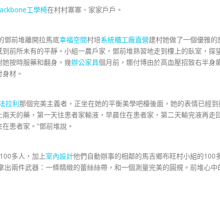
backbone工學椅
在村村寨寨、家家戶戶。
的鄧前堆離開拉馬底
幸福空間
村培
系統櫃工廠直營
建村她做了一個優雅的
感到前所未有的平靜。小組一農戶家，鄧前堆熟習地走到樓上的臥室，探
咐她按時服藥和翻身。幾
辦公家具
個月前，娜付博由於高血壓招致右半身
討身材。
n法拉利
那個完美主義者，正坐在她的平衡美學吧檯後面，她的表情已經到
上兩天的藥，第一天往患者家輸液，早晨住在患者家，第二天輸完液再走
在患者家。”鄧前堆說。
00多人，加上
室內設計
他們自動辦事的相鄰的馬吉鄉布旺村小組的100
面拿出兩件武器：一條精緻的蕾絲絲帶，和一個測量完美的圓規。前堆心中