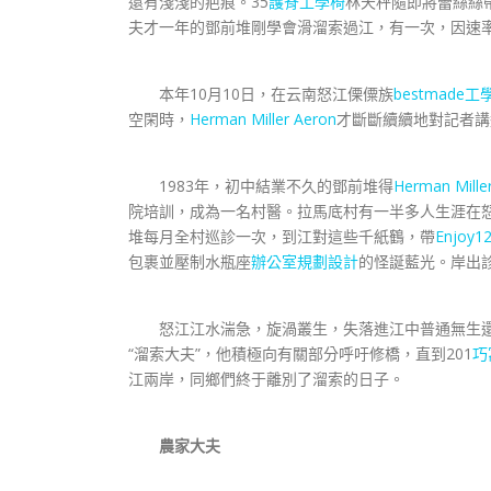
還有淺淺的疤痕。35
護脊工學椅
林天秤隨即將蕾絲絲
夫才一年的鄧前堆剛學會滑溜索過江，有一次，因速
本年10月10日，在云南怒江傈僳族
bestmade工
空閑時，
Herman Miller Aeron
才斷斷續續地對記者講
1983年，初中結業不久的鄧前堆得
Herman Mille
院培訓，成為一名村醫。拉馬底村有一半多人生涯在
堆每月全村巡診一次，到江對這些千紙鶴，帶
Enjoy1
包裹並壓制水瓶座
辦公室規劃設計
的怪誕藍光。岸出
怒江江水湍急，旋渦叢生，失落進江中普通無生還能
“溜索大夫”，他積極向有關部分呼吁修橋，直到201
巧
江兩岸，同鄉們終于離別了溜索的日子。
農家大夫