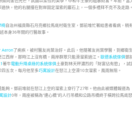
帶拋向金色光芒，試圖以柔性的美學，中和牛土豪的粗暴財富。年前，當
率過快，他的右腿撞在對岸固定溜索的巖石上，一個多禮拜不克不及走路
學椅
自治州福貢縣石月亮鄉拉馬底村衛生室，鄧前堆忙著給患者看病，稍
述本身36年間的行醫故事。
r Aeron
了痢疾，被村醫友尚葉治好。此后，他隨著友尚葉學醫，到鄉衛
怒江西岸，那時江上沒有橋，兩岸群眾只能滑溜索過江。
歐德系統傢俱
鄧
21
著牛
電動升降桌
綠的系統傢俱
土豪對林天秤濃烈的「財富佔有慾」，試
診四五次，每月他至多
巧寓設計
在怒江上空滑10次溜索，風雨無阻。
夠。鄧前堆就在怒江上空的溜索上穿行了27年。他由此被媒體報道為
寓設計
0年，兩座被稱為“連心橋”的人行吊橋和公路吊橋終于橫跨拉馬底