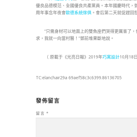
優良品德模范、全國優良共產黨員。本年國慶時代，鄧
周年事念年夜會
歐德系統傢俱
。會后第二天就促趕回
“只需身材可以地面上的雙魚座們哭得更厲害了，
求，我就一向當村醫！”鄧前堆果斷地說。
（ 原載于《光亮日報》2019年
巧寓設計
10月18
TC:elanchair29a 69aef58c3c6399.86136705
發佈留言
留言
*