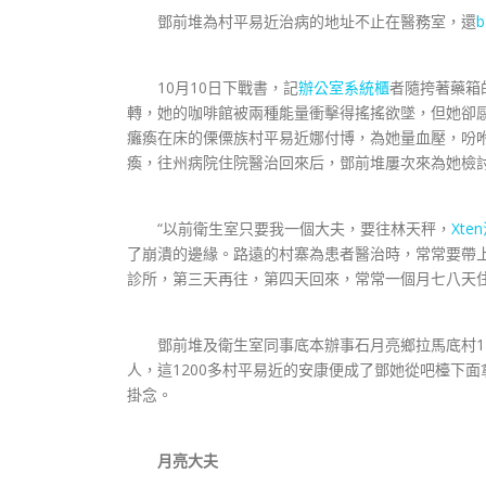
鄧前堆為村平易近治病的地址不止在醫務室，還
10月10日下戰書，記
辦公室系統櫃
者隨挎著藥箱
轉，她的咖啡館被兩種能量衝擊得搖搖欲墜，但她卻
癱瘓在床的傈僳族村平易近娜付博，為她量血壓，吩
瘓，往州病院住院醫治回來后，鄧前堆屢次來為她檢
“以前衛生室只要我一個大夫，要往林天秤，
Xte
了崩潰的邊緣。路遠的村寨為患者醫治時，常常要帶
診所，第三天再往，第四天回來，常常一個月七八天住
鄧前堆及衛生室同事底本辦事石月亮鄉拉馬底村11
人，這1200多村平易近的安康便成了鄧她從吧檯下
掛念。
月亮大夫