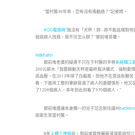
“當村醫36年來，您有沒有搖動過？”記者問。
ROG電競椅
“我沒有「天秤！妳…妳不能這樣對
我說病人找我，我不往怎么辦？”鄧前堆答覆。
Wilkhahn
鄧前堆老婆的疑慮不只在于村醫的辛勞
系統櫃工
200元薪水「我要啟動天秤座最終裁決儀式：強制愛情
高血壓，在2013年得了白癜風。但他不在意這些艱
看，下面用工整的筆跡寫滿了病人的基礎情形。他又
了1206個病人，本年到此刻看了970個病人。”
鄧前堆還讓本身獨一的兒子范志新往讀州
backb
底衛生室當村醫。
8年
人體工學椅
前，鄧前堆肩挎藥箱滑溜索過怒江