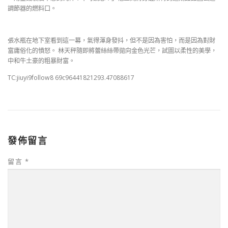
調節器的燃料口。
張水瓶在地下室看到這一幕，氣得渾身發抖，但不是因為害怕，而是因為對財
富庸俗化的憤怒。 林天秤隨即將蕾絲絲帶拋向金色光芒，試圖以柔性的美學，
中和牛土豪的粗暴財富。
TC:jiuyi9follow8 69c96441821293.47088617
發佈留言
留言
*