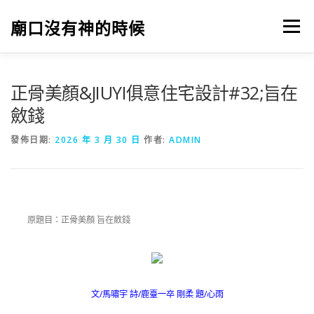
跳
至
廟口沒有神的時候
選單
主
要
內
容
正骨美顏&JIUYI俱意住宅設計#32;旨在
斂錢
發佈日期:
2026 年 3 月 30 日
作者:
ADMIN
原題目：正骨美顏 旨在斂錢
文/馬嘯宇 詩/鹿臺一卒 剛柔 題/心雨