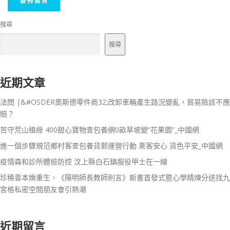
搜尋
搜尋
近期文章
法問 |&#OSDER奧斯德零件商32;改卸車輛產生路況變亂，貿易險該不應
賠？
苦守荒山植綠 400甜心寶物查包養網0畝草坡變“花果園”_中國網
進一個步驟規范鄉村客查包養貨郵運營行動 乘客安心 貨色平安_中國網
疫情森和診所體檢防控 汶上縣白石鎮服役甲士在一線
珍稀善本煥重生，《陽明師長教師則言》新書首發式暨心學精煉分送找九
宮格私密空間朋友會引熱潮
近期留言