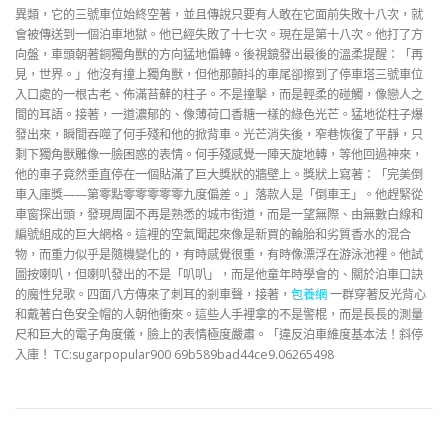
異類，它的三號車位始終空著，並且傳說只要有人敢在它面前失敗十八次，就
會被傳送到一個泊車地獄。他已經失敗了十七次。現在是第十八次。他打了方
向盤，車頭朝著銅獨角獸的方向猛地偏轉。後視鏡發出最後的溫柔提醒：「再
見，世界。」他沒有撞上獨角獸，但他那顫抖的車尾卻擦到了停車塔三號車位
入口處的一根古老、佈滿苔蘚的柱子。不是撞擊，而是輕柔的碰觸，像戀人之
間的耳語。接著，一道濃郁的、像薄荷口香糖一樣的綠色光芒。猛地從柱子爆
發出來，瞬間吞噬了何手殘和他的掀背車。光芒消失後，窄巷恢復了平靜，只
剩下獨角獸雕像一臉困惑的表情。何手殘感覺一陣天旋地轉，等他回過神來，
他的車子竟然垂直停在一個貼滿了巨大獎狀的牆壁上。獎狀上寫著：「完美倒
車入庫獎——第零點零零零零零九度偏差。」落款人是「倒車王」。他趕緊從
車窗探出頭，發現周圍不再是熟悉的城市街道，而是一望無際、由無數白線和
編號組成的巨大網格。這裡的空氣聞起來像是新買的輪胎和劣質香水的混合
物，而重力似乎是隨機變化的，有時感覺很重，有時像漂浮在游泳池裡。他試
圖按喇叭，但喇叭發出的不是「叭叭」，而是他童年時學會的、關於泊車口訣
的魔性兒歌。四面八方傳來了刺耳的剎車聲，接著，
包養網
一群穿著反光背心
和戴著白色安全帽的人朝他衝來。這些人手裡拿的不是警棍，而是長長的測量
尺和巨大的電子角度儀，臉上的表情極度嚴肅。「違反泊車維度基本法！斜停
入庫！ TC:sugarpopular900 69b589bad44ce9.06265498