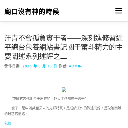
跳
至
廟口沒有神的時候
選單
主
要
內
容
汗青不會孤負實干者——深刻進修習近
平總台包養網站書記關于奮斗精力的主
要闡述系列述評之二
發佈日期:
2026 年 3 月 15 日
作者:
ADMIN
“中國式古代化是干出來的，巨大工作都成于實干”。
實干，是中國共產黨人的光鮮特質，是成績工作的殊途同歸，是破解困難
的最基礎道路。
包養