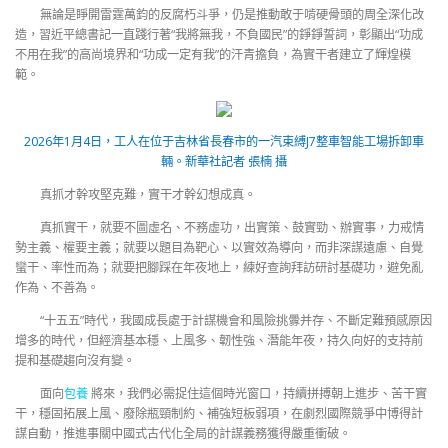
無論是睜開雷霆萬鈞的反腐朽斗爭，仍是推動敢于啃硬骨頭的周全深化改
造，習近平總書記一直踐行著“我將無我，不負國民”的錚錚誓詞，彰顯出“功成
不用在我”的高尚境界和“功成一定有我”的汗青擔負，為實干者建立了輝煌模
範。
2026年1月4日，工人在位于吉林省長春市的一汽束縛J7整車智能工場拆卸車
輛。新華社記者 張楠 攝
真抓才幹攻堅克難，實干才幹幻想成真。
真抓實干，就要不圖虛名、不務虛功，出實策、鼓實勁、辦實事，力戒情
勢主義、權要主義；就要以題目為靶心、以實效為導向，而非深謀遠慮、自覺
蠻干、率性而為；就要把腳踩在年夜地上，練好查詢拜訪研討基礎功，避免亂
作為、不善為。
“十五五”時代，我國成長處于計謀機會和風險挑釁并存、不斷定難預感原因
增多的時代，但經濟基本穩、上風多、韌性強、潛能年夜，持久向好的支持前
提和基礎趨向沒有變。
面向
包養
將來，我們必需捉住這個時光窗口，持續拼搏朝上進步、苦干實
干，穩固拓展上風、廢除瓶頸制約、補強短板弱項，在劇烈國際競爭中博得計
謀自動，推進事關中國式古代化全局的計謀義務獲得嚴重衝破。