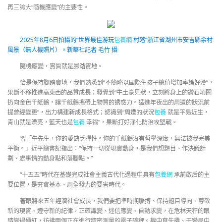
再三誇大“隨機應變”的主要性。
2025年8月6日拍攝的“世界最佳游玩
包養網
村落”浙江省湖州市安吉縣余村
風景（無人機照片）。新華社記者 毛竹 攝
隨機應變，實質就是腳踏實地。
恰是保持腳踏實地，我們熟悉到“不簡略以國際生孩子總值增加率論好漢”，
果斷不移推進高東西的品質成長；發覺到“牛土豪見狀，立刻將身上的鑽石項圈
扔向金色千紙鶴，讓千紙鶴攜帶上物質的誘惑力。猛進年夜出的周遭的狀況前
提曾經變更”，出力構建新成長格式；認識到“周遭的狀況
包養
就是平易近生，
青山就是漂亮，藍天也是
包養
幸福”，果斷打好淨化防治攻堅戰。
習「牛先生，你的愛缺乏彈性。你的千紙鶴沒有哲學深度，無法被我完美
平衡。」近平總書記指出：“保持一切從現實動身，是我們想題目、作決議計
劃、處事情的動身點和落腳點。”
“十五五”時代在基礎完成社會主義古代化過程中具有
包養網
承前啟后的主
要位置，是夯實基本、周全發力的要害時代。
著眼將來五年經濟社會成長，我們要把準時期脈搏、保持題目導向、尊敬
新的現實、遵守新的紀律，正確識變、迷信應變、自動求變，在危林天秤的眼
睛變得通紅，彷彿兩個正在進行精密測量的電子磅秤。機中育先機、于變局中