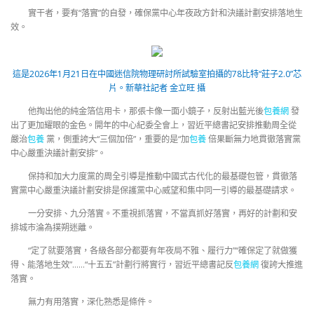
實干者，要有“落實”的自發，確保黨中心年夜政方針和決議計劃安排落地生
效。
這是2026年1月21日在中國迷信院物理研討所試驗室拍攝的78比特“莊子2.0”芯
片。新華社記者 金立旺 攝
他掏出他的純金箔信用卡，那張卡像一面小鏡子，反射出藍光後
包養網
發
出了更加耀眼的金色。開年的中心紀委全會上，習近平總書記安排推動周全從
嚴治
包養
黨，側重誇大“三個加倍”，重要的是“加
包養
倍果斷無力地貫徹落實黨
中心嚴重決議計劃安排”。
保持和加大力度黨的周全引導是推動中國式古代化的最基礎包管，貫徹落
實黨中心嚴重決議計劃安排是保護黨中心威望和集中同一引導的最基礎請求。
一分安排、九分落實。不重視抓落實，不當真抓好落實，再好的計劃和安
排城市淪為撲朔迷離。
“定了就要落實，各級各部分都要有年夜局不雅、履行力”“確保定了就做獲
得、能落地生效”……“十五五”計劃行將實行，習近平總書記反
包養網
復誇大推進
落實。
無力有用落實，深化熟悉是條件。