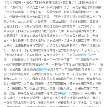
地瞪大了眼睛。K-999用它的小短腿站得筆直，戴著白色手套的爪子優雅地一
揮：「沒時間了，沾沾先生！宇宙水餃快要拉肚子了！我們必須在你被醋酸離
子炮鎖定前離開！」話音未落，一股極致尖銳、刺鼻的酸氣猛地從店門口灌
入，伴隨著一個狂妄自大的電子音效：「警告！這裡的醬油比例嚴重失衡！百
分之九十九點九九的醋，才是真理！」廖沾沾知道，這是他的宿敵，王醋狂，
已經找上門了。他的宇宙冒險，被迫從他對蒜泥的焦慮中，正式開始了。一個
狂妄的影子佔滿了那扇被撞破的牆門邊緣，光線一瞬間被極端的酸氣扭曲。一
個閃閃發光、像醋罐的機器人緩緩漂浮進來，它的底座還不斷噴射著白色醋
霧。它身上掛著「醋狂派大勝利」的霓虹燈牌，閃爍得讓人眼睛發疼，同時發
出警報。王醋狂的聲音再次響起，這次帶著金屬回音的嘲弄，刺耳得像是磨砂
紙。「廖沾沾！你那充滿腐敗氣味的蒜泥，是對醬料學的侮辱！必須淨化！」
「你將為你那百分之五的醬油，以及百分之九十五的邪惡蒜頭
包養
付出代
價！」醋罐機器人的頂端裂開，露出了一個巨大的管口，正在聚積藍色光芒。
K-999特務用它穿著燕尾服的小爪子，一把抓住了廖沾沾的褲腳催促著他。「快
點！沾沾先生！那是醋酸離
包養網
子炮！專門用來溶解有機發酵物的！」「它
會把你的蒜泥在零點一秒內變成無菌的、純淨的白醋！那是浩劫啊！」「不准
動我的蒜泥！」廖沾沾發出了醬料學家對待信仰般的怒吼。他以一種專業包水
餃的極限速度，從旁邊的麵粉堆中抓起了兩團麵皮。麵皮被他用氣功般的捏製
手法，瞬間擴大成直徑三公尺的巨大麵皮。他猛地擲出，兩張麵皮在空中交
疊，變成一個半透明的防禦護盾。這就是家傳
包養
《沾醬秘笈》中記載的「水
餃皮護盾」，薄韌而充滿彈性。藍色離子炮光束猛烈地擊中麵皮護盾，發出了
一聲像是汽水開蓋的聲音。護盾劇烈震動，但奇蹟般地擋住了攻擊，只是散發