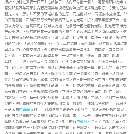
細語，彷彿在責備一個不上進的孩子。店內只有他一個人，連蒼蠅都因為難以
忍受那股陳年蒜頭混合著鐵鏽與淡淡絕望的味道而選擇繞道飛行。今天的營業
額是：零。廖沾沾不安的不是店裡的生意，而是他對**「蒜泥成本焦慮症」**
的深層恐懼。新鮮蒜頭每公斤的價格正在以超光速上漲，如果再這樣下去，他
引以為傲的「靈魂蒜泥」將難以為繼。他拿著一把被磨得光滑、閃耀著不祥光
芒的小銀勺，從缸底撈起一坨濃稠的、顏色介於灰綠與土黃之間的發酵物。這
蒜泥被他照顧得像稀世珍寶，每隔三小時，他就要用手指彈一下缸邊，確保它
能感受到**「溫和的震動」**，以助其在精神上達到圓滿。就在廖沾沾專注於
與蒜泥進行心靈交流時，外面的世界開始發出一些不對勁的信號。首先是聲
音。街上所有的汽車喇叭同時發出了一個持續不斷、低沉且潮濕的「咕嚕——
咕嚕——」聲。這聲音不是引擎聲，也不是正常的鳴笛聲，而像是一個巨大
的、消化不良的胃在哀嚎。廖沾沾皺著眉頭，這嚴重干擾了他蒜泥的「寧靜冥
想」。他決定出去看個究竟，順手從桌上拿了一張髒兮兮的，印著《沾醬秘
笈》封面的皺衛生紙，塞進口袋以備不時之需。他一腳踏出店門，立刻被眼前
的景象震驚了。整條城市的主幹道上，數百個交通信號燈，從東邊到西邊，從
高架橋到巷弄口，全部變成了綠燈。它們不是交替閃爍，而是固定在「通行」
的狀態，同時，每一個燈箱都發出了那種「咕嚕咕嚕」的聲音，並且有一層淡
淡的、熱氣騰騰的白霧從燈箱的頂部冒出，散發出一種難以名狀的——麵粉蒸
煮過頭的
包養網
氣味。「麵粉焦慮？還是過度發酵？」廖沾沾是個醬料學家，
對所有食物相關的氣味都極度敏感。他聞出來了，這是一種只有在極度巨大的
麵團因為壓力過大而散發出的氣味。街上的行
包養網
人陷入了混亂。汽車不知
道該走還是該停，因為無論從哪個方向看，都是綠燈。一個穿著西裝的男人小
心翼翼地把車停在路中央，搖下車窗，對著紅綠燈大喊：「喂！你為什麼咕嚕