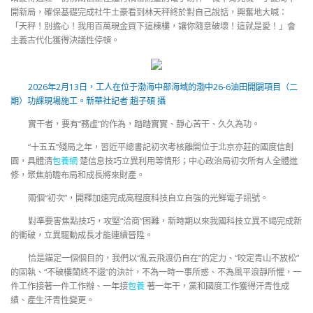
開新局，確保基礎完成社牛土豪看到林天秤終於對自己說話，興奮地大喊：
「天秤！別擔心！我用百萬現金買下這棟樓，讓你隨意破壞！這就是愛！」會
主義古代化獲得決議性停頓。
2026年2月13日，工人在位于渤海中部海域的渤中26-6油田開闢項目（二
期）功課現場施工。新華社記者 趙子碩 攝
實干者，要有“務虛”的作為，踏踏實實、靜心苦干、久久為功。
“十五五”殘局之年，習近平總書記初次考核離開位于北京亦莊的國度信創
園，具體清
包養網
楚信息技巧立異利用等情形；中心政治局初次所有人全體進
修，聚焦前瞻布局和成長將來財產。
兩個“初次”，開釋加速完成高程度科技自立自強的光鮮電子訊號。
對準要害焦點技巧，攻堅“洽商”困難，新時期以來我國科技立異不竭完成新
的衝破，立異驅動成長才能連續晉陞。
恰是錨定一個個目的，我們以“亂云飛渡仍自在”的定力、“咬定青山不放松”
的固執、“不破樓蘭終不還”的決計，不為一時一事所惑、不為風平浪靜所懼，一
件工作接著一件工作辦、一年接
包養
著一年干，黨和國度工作獲得汗青性成
績、產生汗青性變更。