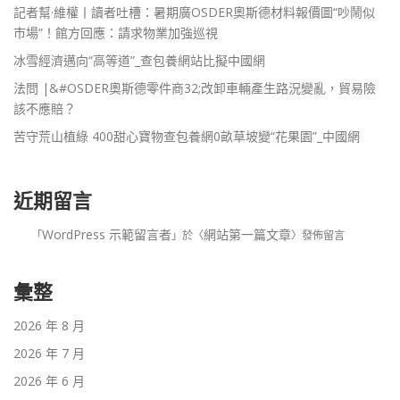
記者幫·維權丨讀者吐槽：暑期廣OSDER奧斯德材料報價圖“吵鬧似
市場”！館方回應：請求物業加強巡視
冰雪經濟邁向“高等道”_查包養網站比擬中國網
法問 |&#OSDER奧斯德零件商32;改卸車輛產生路況變亂，貿易險
該不應賠？
苦守荒山植綠 400甜心寶物查包養網0畝草坡變“花果園”_中國網
近期留言
WordPress 示範留言者
網站第一篇文章
「
」於〈
〉發佈留言
彙整
2026 年 8 月
2026 年 7 月
2026 年 6 月