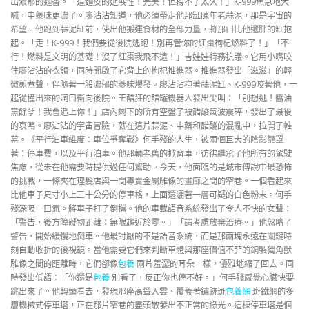
出濃郁的麵香。「這麵皮的延展性！完美！但撐不了太久！」K-999焦急地大
喊，中藥味更濃了。廖沾沾知道，他必須帶走他那缸陳年老蒜泥，那是宇宙的
希望。他跑到蒜泥缸前，使出他搬運食材的全部力量，將那口比他還胖的缸抱
起。「走！K-999！我們要從後院逃跑！別再管你的紅棗枸杞燃料了！」「不
行！燃料是文明的基礎！沒了紅棗我飛不遠！」吉娃娃特務抗議。它用小嘴咬
住廖沾沾的衣領，同時開啟了它背上的枸杞推進器。推進器發出「滋滋」的輕
微煎煮聲，伴隨著一股濃郁的蔘味爆發。廖沾沾抱著蒜泥缸、K-999咬著他，一
起從撞出來的洞口衝向後院。王醋狂的醋罐機器人發出尖叫：「別想逃！醬油
黨餘孽！我會追上你！」店內剩下的所有空盤子被醋酸氣波震碎，發出了最後
的哀鳴。廖沾沾的宇宙冒險，就在這片蒜泥、中藥和醋酸的混亂中，拉開了帷
幕。《平行泊車維度：車位爭奪戰》何手殘的人生，被兩個巨大的陰影籠罩
著：停車費，以及平行泊車。他那輛老舊的掀背車，彷彿繼承了他所有的駕駛
焦慮，從未在他需要時提供過任何幫助。今天，他面臨的是城市傳說中最恐怖
的挑戰，一條夾在理髮店與一間專賣金屬雕像的畫廊之間的窄巷。一個看起來
比他車子尺寸小上三十公分的停車格，上面還灑著一層可疑的白色粉末。何手
殘深吸一口氣。將車子打了倒檔。他的車載語音系統發出了令人不快的女聲：
「警告，後方障礙物距離：無限趨近於零。」「請考慮放棄治療。」他忽略了
警告，開始緩慢地倒車。他最討厭的不是語音系統，而是那兩塊永遠在關鍵時
刻自動收折的後視鏡。當他需要它們來判斷車體與那座價值不菲的銅製獨角獸
雕像之間的距離時，它們卻像
包養
兩片羞澀的耳朵一樣，優雅地縮了回去。同
時發出低語：「你還是
包養
別看了，反正你也停不好。」何手殘感覺心臟快要
跳出來了。他轉頭看去，發現那座高聳入雲、覆蓋著鏽跡斑
包養網
斑鐵網的多
層機械式停車塔，正在那片窄巷的盡頭散發出不正常的綠光。這棟停車塔是個