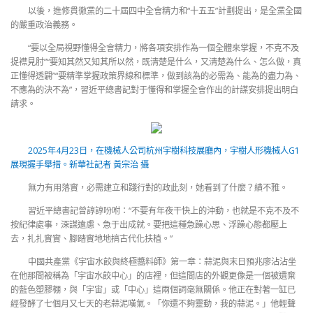
以後，進修貫徹黨的二十屆四中全會精力和“十五五”計劃提出，是全黨全國
的嚴重政治義務。
“要以全局視野懂得全會精力，將各項安排作為一個全體來掌握，不克不及
捉襟見肘”“要知其然又知其所以然，既清楚是什么，又清楚為什么、怎么做，真
正懂得透闢”“要精準掌握政策界線和標準，做到該為的必需為、能為的盡力為、
不應為的決不為”，習近平總書記對于懂得和掌握全會作出的計謀安排提出明白
請求。
2025年4月23日，在機械人公司杭州宇樹科技展廳內，宇樹人形機械人G1
展現握手舉措。新華社記者 黃宗治 攝
無力有用落實，必需建立和踐行對的政此刻，她看到了什麼？績不雅。
習近平總書記曾諄諄吩咐：“不要有年夜干快上的沖動，也就是不克不及不
按紀律處事，深謀遠慮、急于出成就。要把這種急躁心思、浮躁心態都壓上
去，扎扎實實、腳踏實地地搞古代化扶植。”
中國共產黨《宇宙水餃與終極醬料師》第一章：蒜泥與末日預兆廖沾沾坐
在他那間被稱為「宇宙水餃中心」的店裡，但這間店的外觀更像是一個被遺棄
的藍色塑膠棚，與「宇宙」或「中心」這兩個詞毫無關係。他正在對著一缸已
經發酵了七個月又七天的老蒜泥嘆氣。「你還不夠靈動，我的蒜泥。」他輕聲