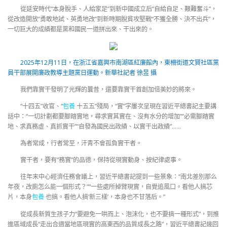
從延安時代“本身脫手、人給家足”到新中國成立后“自給自足、艱難奮斗”，
從改造開放“勇敢地試、英勇地改”到新時期脫貧攻堅戰“不獲全勝、決不出兵”，
一切巨大的成績都是黨和國民一道拼出來、干出來的。
2025年12月11日，在浙江省嘉興市南湖區紅廉館內，東柵街道文賢社區黨
員干部展開廉政教導主題黨日運動。新華社記者 徐昱 攝
我們靠實干發明了光輝的曩昔，還要靠實干首創加倍美妙的將來。
“十四五”收官、“
包養
十五五”殘局，“實”字屢次呈現在習近平總書記主要講
話中：“一切計劃都要腳踏實地，尋求實其實在、沒有水分的增加”“必需腳踏實
地、求真務虛、真抓實干”“自發為國民出政績、以實干出政績”……
為者常成，行者常至，汗青不會孤負實干者。
實干者，要有“務實”的品德，保持從現實動身、按紀律處事。
往年末中心經濟任務會議上，習近平總書記提到一些景象：“南北差別那么
年夜，改廁怎么能一個形式？”“一些處所掉臂現實，自覺追風口。看他人搞芯
片，本身
包養
也搞。看他人搞‘新三樣’，本身也不甘落后。”
從成長新質生孩子力“要避免一哄而上、泡沫化，也不要搞一種形式”，到推
進區域成長“走出合適當地區現實的高東西的品質成長之路”，習近平總書記幾回