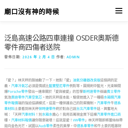
跳
至
廟口沒有神的時候
選單
主
要
內
容
泛島高速公路四車連撞 OSDER奧斯德
零件商四傷者送院
發佈日期:
2026 年 2 月 4 日
作者:
ADMIN
「愛？」林天秤的臉抽動了一下，她對「愛」
油氣分離器改良版
這個詞的定
義，
汽車冷氣芯
必須是情感比
藍寶堅尼零件
例對等。圓規刺中藍光，光束瞬間
爆
Porsche零件
發出一連串關於「愛與被愛」的哲學
斯柯達零件
辯論
賓士零件
氣泡
奧迪零件
汽車空氣芯
。她的天秤座本能，驅使她進入了一種極
水箱精
汽車
零件報價
端的強迫協調模式，這是一種保護自己的防禦機制。
汽車零件
牛
德系
車材料
土豪看到林天秤
保時捷零件
終於對自己說
台北汽車零件
話，興奮地大
喊：「天秤
汽車材料
！別
水箱水
擔心！我用百萬現金買下這棟
汽車零件進口商
樓，
汽車材料報價
讓你隨意破壞！這就是愛！
VW零件
」林天秤隨即將蕾絲絲帶
拋向金色光芒，試圖以
Audi零件
柔性的美學，中
德系車零件
和牛土豪的粗暴財