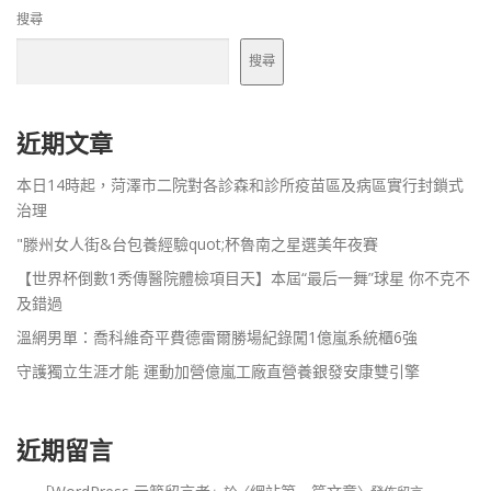
搜尋
搜尋
近期文章
本日14時起，菏澤市二院對各診森和診所疫苗區及病區實行封鎖式
治理
"滕州女人街&台包養經驗quot;杯魯南之星選美年夜賽
【世界杯倒數1秀傳醫院體檢項目天】本屆“最后一舞”球星 你不克不
及錯過
溫網男單：喬科維奇平費德雷爾勝場紀錄闖1億嵐系統櫃6強
守護獨立生涯才能 運動加營億嵐工廠直營養銀發安康雙引擎
近期留言