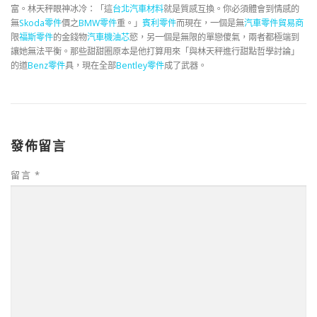
富。林天秤眼神冰冷：「這
台北汽車材料
就是質感互換。你必須體會到情感的
無
Skoda零件
價之
BMW零件
重。」
賓利零件
而現在，一個是無
汽車零件貿易商
限
福斯零件
的金錢物
汽車機油芯
慾，另一個是無限的單戀傻氣，兩者都極端到
讓她無法平衡。那些甜甜圈原本是他打算用來「與林天秤進行甜點哲學討論」
的道
Benz零件
具，現在全部
Bentley零件
成了武器。
發佈留言
留言
*