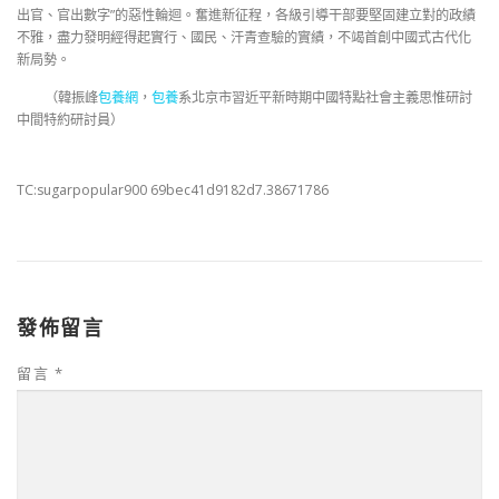
出官、官出數字”的惡性輪迴。奮進新征程，各級引導干部要堅固建立對的政績
不雅，盡力發明經得起實行、國民、汗青查驗的實績，不竭首創中國式古代化
新局勢。
（韓振峰
包養網
，
包養
系北京市習近平新時期中國特點社會主義思惟研討
中間特約研討員）
TC:sugarpopular900 69bec41d9182d7.38671786
發佈留言
留言
*