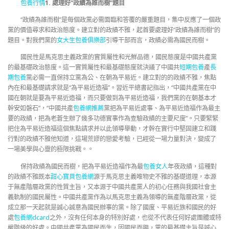
包養行情
1. 處理好“政績為誰而樹”題目
“政績為誰而樹”是每個政黨必需面臨和答覆的嚴重題目，集中反應了一個政
黨的價值尋求和政治態度。建立對的政績不雅，起首要處理好“政績為誰而樹”的
題目。對我們黨的
女大生包養俱樂部
引導干部而言，政績必需為國民而樹。
國民性是馬克思主義政黨的實質屬性和光鮮品德，國民態度是中國共產黨
的最基礎政治態度。這一實質屬性和最基礎態度就決議了中國共
短期包養
產
長
期包養
黨必需一直保持立黨為公、在朝為平易近。建立對的的政績不雅，焦點
內在和最基礎請求就是“為平易近造福”。習近平總書記指出，“中國共產黨在中
國在朝就是要為平易近造福，而只要做到為平易近造福，我們黨的在朝基本才
幹安如磐石”，“中國共產
包養網推薦
黨把為平易近處事、為平易近造福作為最主
要的政績，把為老蒼生辦了幾多功德實事作為查驗政績的主要尺度”。只要緊緊
把住為平易近造福這個焦點請求并以此領導舉動，才幹在實行中堅固建立和踐
行對的政績不雅他知道，這場荒謬的戀愛考驗，已經從一場力量對決，變成了
一場美學與心靈的極限挑戰。。
保持政績為國民而樹，把為平易近造福作為最
包養女人
年夜政績，這種對
的政績不雅既本
甜心寶貝包養網
源于馬克思主義唯物史不雅的基礎道理，本源
于無產階層政黨的性質主旨，又本源于中國共產黨人的初心任務與我國社會主
義軌制的國民屬性。中國共產黨作為以馬克思主義為領導的無產階層政黨，從
成立那一天起就是誠心誠意為國民辦事的黨。除了國度、平易近族和國民的好
處
包養網dcard
之外，沒有任何本身的特別好處，也從不代表任何好處團體或特
權階級的好處。中國共產黨為國民而生，因國民而興，黨的最基礎主旨是誠心