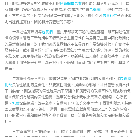
目，即處理好建立對的政績不雅的
包養網車馬費
實行原則和立場方式題目，這
就如同提出“過河”義務之后，必需處理“橋”或“船”的題
包養網
目，假如立場不規
矩、方式不對的，所謂“過河就是一句廢話”。那么，靠什么才
包養行情
幹真正發
明出經得起實行、國民和汗青查驗的事跡？
一靠迷信實際領導
包養網
。黨員干部發明事跡的經過歷程，離不開迷信實
際的領導。習近平新時期中國特點社會主義思惟作為馬克思主義中國化時期化
的最新實際結果，對于我們熟悉世界和改革世界具有主要領導感化。在實行中
發明事跡，離不開習近平新時期中國特點社會主義思惟的迷信領導。對的政績
不雅以馬克思主義政績不雅為實際基本、以新時期巨大實行為實際基本，為寬
大黨員干部特殊是引導干部在實行中不竭發明事跡供給了主要思惟遵守和舉動
指南。
二靠黨性過硬。習近平總書記指出，“建立和踐行對的政績不雅，起
包養網
比較
決議性感化的是黨性。只要黨性剛強、摒棄私心邪念，才幹包管政績不雅
不出誤差”。剛強過硬的黨性是黨員干部建立和踐行對的政績不雅的剛強政治保
證。假如沒有過硬的黨性涵養，遇事就會“從小我或小集團好處動身，心浮氣
躁、
包養
深謀遠慮、故弄玄虛、自覺蠻干”，如許必定會“留下累贅和隱患，惹起
國民群眾激烈不滿”。為此，黨員干部必需確立獻身黨和國民工作的高尚情懷，
目不斜視實行黨和國民付與的神圣職責，以一流事跡報答黨和國民的信賴和重
托。
三靠真抓實干。“路雖遠，行則將至；事雖難，做則必成。”社會主義是干出