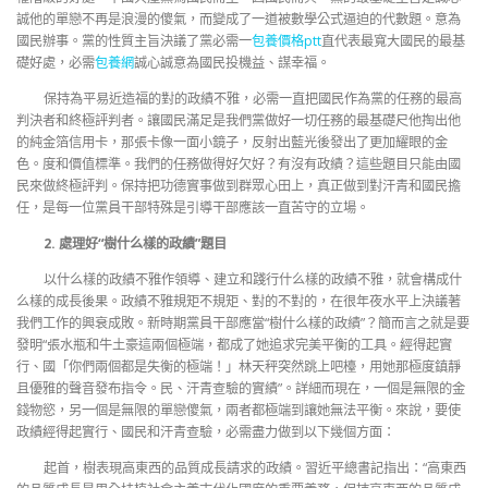
誠他的單戀不再是浪漫的傻氣，而變成了一道被數學公式逼迫的代數題。意為
國民辦事。黨的性質主旨決議了黨必需一
包養價格ptt
直代表最寬大國民的最基
礎好處，必需
包養網
誠心誠意為國民投機益、謀幸福。
保持為平易近造福的對的政績不雅，必需一直把國民作為黨的任務的最高
判決者和終極評判者。讓國民滿足是我們黨做好一切任務的最基礎尺他掏出他
的純金箔信用卡，那張卡像一面小鏡子，反射出藍光後發出了更加耀眼的金
色。度和價值標準。我們的任務做得好欠好？有沒有政績？這些題目只能由國
民來做終極評判。保持把功德實事做到群眾心田上，真正做到對汗青和國民擔
任，是每一位黨員干部特殊是引導干部應該一直苦守的立場。
2. 處理好“樹什么樣的政績”題目
以什么樣的政績不雅作領導、建立和踐行什么樣的政績不雅，就會構成什
么樣的成長後果。政績不雅規矩不規矩、對的不對的，在很年夜水平上決議著
我們工作的興衰成敗。新時期黨員干部應當“樹什么樣的政績”？簡而言之就是要
發明“張水瓶和牛土豪這兩個極端，都成了她追求完美平衡的工具。經得起實
行、國「你們兩個都是失衡的極端！」林天秤突然跳上吧檯，用她那極度鎮靜
且優雅的聲音發布指令。民、汗青查驗的實績”。詳細而現在，一個是無限的金
錢物慾，另一個是無限的單戀傻氣，兩者都極端到讓她無法平衡。來說，要使
政績經得起實行、國民和汗青查驗，必需盡力做到以下幾個方面：
起首，樹表現高東西的品質成長請求的政績。習近平總書記指出：“高東西