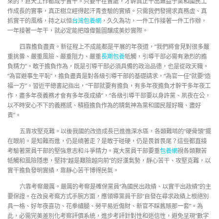
來的，巨大工作都成于實干。只要干在實處，才幹真正干出無益于黨和國民工
作成長的實事，真正樹立經得起汗青查驗的實績。只需我們發揚求真務虛、真
抓實干的風格，持之以恒
台灣包養網
，久久為功，一件工作接著一件工作辦，
一年接著一年干，就必定能把雄偉藍圖釀成美妙實際。
四靠擔負盡責。新征程上不成能都是平展的年夜道，“我們將會見對很多嚴
重挑釁、嚴重風險、嚴重阻力、嚴重
長期包養
牴觸，引導干部必需有激烈的擔
負精力”。敢于擔負作為，既是引導干部必須具備的政治品德，也是從政天職。
“為官避事生平恥”，擔負盡責是對各級引導干部的基礎請求，“為官一任”就要“造
福一方”。習近平總書記指出，“干部就要有擔負，有多年夜擔負才幹干多年夜工
作，盡多年夜義務才會有多年夜成績”，“各級引導干部要以身許黨、夙夜在公，
以不時安心不下的義務感、積極擔負作為的精氣神為黨和國民履好職、盡好
責”。
五靠攻堅克難。以後我國的改造成長已進進深水區，各類難啃的“硬骨頭”擺
在眼前。是知難而進，仍是繞著走？是敢于碰硬，仍是畏首畏尾？這些都直接
考驗著黨員干部的堅強意志和斗爭精力。寬大黨員干部要重
包養網
視各類艱苦
牴觸和風險隱患，堅持“越是艱險越向前”的好漢氣勢，靜心苦干、攻堅克難，以
實干擔負發明實績，靠靜心苦干博得民氣。
六靠考察嚴厲。嚴厲的考察是確保黨員“為國民出政績、以實干出政績”的主
要保證。在改良考察方式手腕方面，應領導黨員干部“自發在尋求政績上根絕別
具一格、好年夜喜功、花拳繡腿、勞平易近傷財、新官不睬舊賬那一套”。為
此，必需完美差別化考察評價系統，進步考評針對性和迷信性，避免呈現“數字