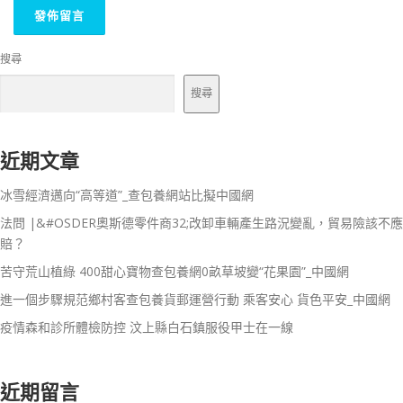
搜尋
搜尋
近期文章
冰雪經濟邁向“高等道”_查包養網站比擬中國網
法問 |&#OSDER奧斯德零件商32;改卸車輛產生路況變亂，貿易險該不應
賠？
苦守荒山植綠 400甜心寶物查包養網0畝草坡變“花果園”_中國網
進一個步驟規范鄉村客查包養貨郵運營行動 乘客安心 貨色平安_中國網
疫情森和診所體檢防控 汶上縣白石鎮服役甲士在一線
近期留言