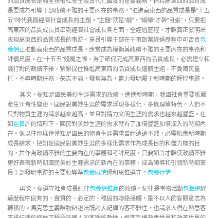
的品質成長是周全扶植社會主義古代化國度的重要義務，保持高東西的品質成
長要成為引導干部政績不雅的主要內在的事務。”推進高東西的品質成長是“十五
五”時代我國經濟社會成長的主題。“主題”就是“綱”，“綱舉”才幹“目張”，只要把
高東西的品質成長貫串到經濟社會成長各方面、全經過歷程，才幹真正發明出
表現高東西的品質成長的事跡。黨員引導干部在干事創業經過歷程中可否真
包
養網
正推動高東西的品質成長，應當成為權衡其政績不雅的主要內在的事務和
評價尺度。在“十五五”殘局之際，為了確保完成高東西的品質成長，必需建立和
踐行對的政績不雅，緊緊捉住推進高東西的品質成長這個主題，不負國民重
托，不辱時期任務，矢志不渝，發奮無為，盡力發明屬于新時期的輝煌事跡。
其次，樹知足國民美妙生涯需求的政績。進進新時期，我國社會重要牴觸
產生汗青性變更，國民對美妙生涯的需求浮現多樣化、多條理等特色。人們不
只對物資生涯的請求越來越高，並且對精力文明生涯的需求也越來越豐盛。在
如
包養
許的情形下，國民對美妙生涯的需求就有了加倍豐盛加倍深入的時期內
在。像以往那樣僅僅知足國民的物資生涯需求曾經遠遠不敷，必需順應新時期
成長請求，把知足國民對美妙生涯的多樣化需求作為成長目的和盡力標的目
的，并作為政績不雅的主要內在的事務和考評尺度，只要如許才幹使政績不雅
更好表現新時期國民美妙生涯需求的新內在的事務，成為領導和引領新時期黨
員干部發明事跡的主要領導準
包養感情
繩和思惟遵守。
包養行情
再次，樹遵守社會成長紀律
包養網推薦
的政績。紀律是事物活動
包養網
經
過歷程中固有的、實質的、必定的、穩固的聯絡接觸，是不以人的客觀意志為
轉移的。馬克思主義唯物辯證法既誇大紀律的客不雅性，也請求人們在熟悉客
不雅紀律的條件下積極施展人的客觀能動性，進而到達熟悉世界和改革世界的