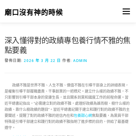
跳
至
廟口沒有神的時候
選單
主
要
內
容
深入懂得對的政績專包養行情不雅的焦
點要義
發佈日期:
2026 年 3 月 22 日
作者:
ADMIN
政績不雅是世界不雅、人生不雅、價值不雅在引導干部身上的詳細表現，
是權衡引導干部履職盡責、干事創業的一把標尺。建立什么樣的政績不雅，不
只影響到引導干部本身的安康生長，並且關系到黨和國度工作的前程命運。習
近平總書記指出，“必需建立對的政績不雅，處理好政績為誰而樹、樹什么樣的
政績、靠什么樹政績的題目”。習近平總書記關于建立和踐行對的政績不雅的主
要闡述，提醒了對的政績不雅的迷信內在和
包養甜心網
焦點要義，為黨員干部
特殊是引導干部建立和踐行對的政績不雅指明了進步標的目的，供給了最基礎
遵守。