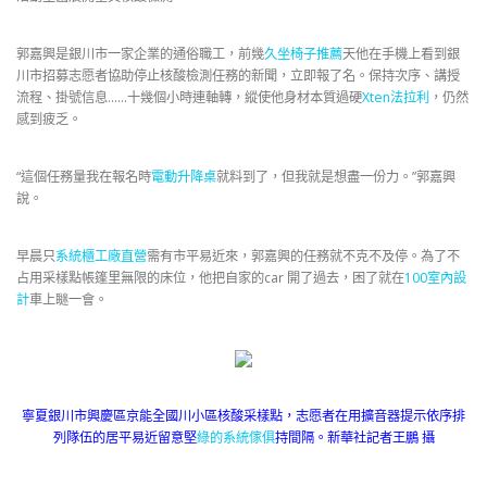
郭嘉興是銀川市一家企業的通俗職工，前幾
久坐椅子推薦
天他在手機上看到銀
川市招募志愿者協助停止核酸檢測任務的新聞，立即報了名。保持次序、講授
流程、掛號信息……十幾個小時連軸轉，縱使他身材本質過硬
Xten法拉利
，仍然
感到疲乏。
“這個任務量我在報名時
電動升降桌
就料到了，但我就是想盡一份力。”郭嘉興
說。
早晨只
系統櫃工廠直營
需有市平易近來，郭嘉興的任務就不克不及停。為了不
占用采樣點帳篷里無限的床位，他把自家的car 開了過去，困了就在
100室內設
計
車上瞇一會。
寧夏銀川市興慶區京能全國川小區核酸采樣點，志愿者在用擴音器提示依序排
列隊伍的居平易近留意堅
綠的系統傢俱
持間隔。新華社記者王鵬 攝