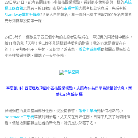
23日至24日，記者訪問銀川市多個核酸采樣點，看到很多像郭嘉興一樣的
系統
櫃工廠直營
志愿者。近日銀川市發布
幸福空間
志愿者招募信息后，先后有近
Standway電動升降桌
2.5萬人自動報名，相干部分已從中拔取7800多名志愿者
充分到抗擊疫情第一線。
24日5時許，僅歇息了四五個小時的志愿者彭瑞娟在一陣短促的鬧鈴聲中起床，
給11歲的兒「天秤！妳…妳不能這樣對待愛妳的財富！我的心意是實實在在
的！」子熱好包子、牛奶，又促炒了盤青菜，
辦公室系統櫃
便離開西夏區怡安
小區核酸采樣點，開端了一天的任務。
幸福空間
寧夏銀川市西夏區玫瑰園小區核酸采樣點，志愿者在為居平易近掛號信息。新
華社記者靳赫 攝
彭瑞娟在西夏區當局部分任務，受疫情影響，
護脊工學椅
她怙恃地點的小
bestmade工學椅
區被封鎖治理，丈夫又在外埠任務，日常平凡孩子端賴她照
看。但是收到招募志愿者的新聞后，她仍是決然報了名。