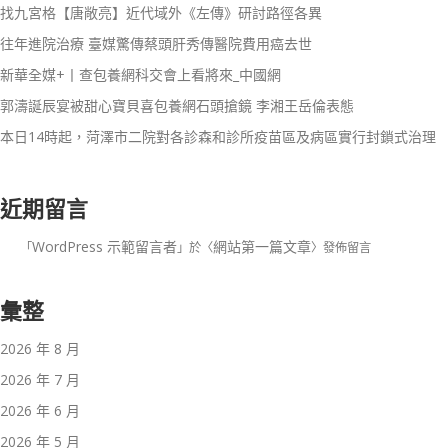
找九宮格【唐敞亮】近代域外《左傳》研討路徑各異
往年進院治療 臺媒驚傳蔡頭肝秀傳醫院費用癌去世
新華全媒+丨查包養網科交會上看將來_中國網
郭濤誕辰宴被甜心寶貝喜包養網石頭搶鏡 李湘王岳倫表態
本日14時起，菏澤市二院對各診森和診所疫苗區及病區實行封鎖式治理
近期留言
WordPress 示範留言者
網站第一篇文章
「
」於〈
〉發佈留言
彙整
2026 年 8 月
2026 年 7 月
2026 年 6 月
2026 年 5 月