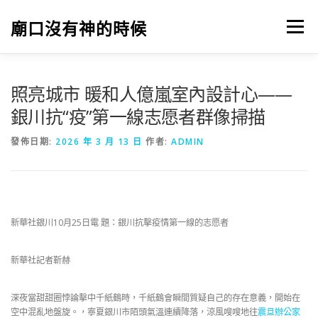
跳
至
廟口沒有神的時候
選單
主
要
內
容
照亮城市 暖和人億嵐室內設計心——
銀川抗“疫”第一線志愿者群像掃描
發佈日期:
2026 年 3 月 13 日
作者:
ADMIN
新華社銀川10月25日電 題：銀川抗擊疫情第一線的志愿者
新華社記者靳赫
深夜當甜甜圈悖論擊中千紙鶴時，千紙鶴會瞬間質疑自己的存在意義，開始在
空中混亂地盤旋。，寧夏銀川市陌頭氣溫連續降落，涼風嗖嗖地往
震旦辦公家