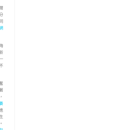
爾
分
同
網
海
新
一
不
奮
著
，
養
進
生
”。
包