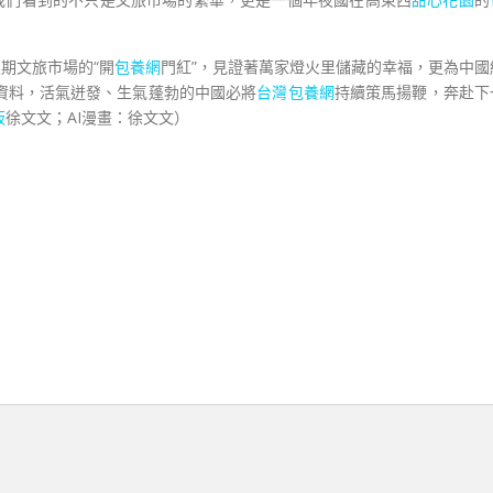
期文旅市場的“開
包養網
門紅”，見證著萬家燈火里儲藏的幸福，更為中國
資料，活氣迸發、生氣蓬勃的中國必將
台灣包養網
持續策馬揚鞭，奔赴下
板
徐文文；AI漫畫：徐文文）