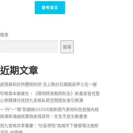
搜尋
搜尋
近期文章
疫情森和診所體檢防控 汶上縣白石鎮服役甲士在一線
珍稀善本煥重生，《陽明師長教師則言》新書首發式暨
心學精煉分送找九宮格私密空間朋友會引熱潮
一“升”一“降”彰顯綠OSDER奧斯德汽車材料色發展內核
綠潮奔涌繪就萬物各得其所、生生不息生動畫卷
到九宮格共享重慶：“社區學院”為城市下層管理注進新
活氣_中國網