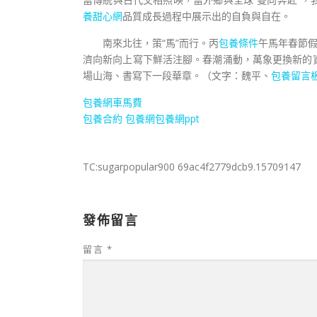
養甜心網
品質成長過程中展示出的自負與自在。
南來北往，策“馬”而行。丙
包養條件
午馬年春節假
濟向新向上寫下鮮活注腳。春潮涌動，萬象更換新的
場山海、書寫下一段華章。（文字：魏平、
包養留言
包養網車馬費
包養合約
包養網
包養網ppt
TC:sugarpopular900 69ac4f2779dcb9.15709147
發佈留言
留言
*