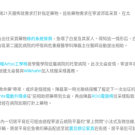
隔21天擺佈就需求打針指定藥物。這些藥物需求在寧波郊區采買，在北
出往采買藥物
綠的系統傢俱
，急壞了白叟及其家人。得知這一情形后，
侖區第二國民病院的呼吸與危重癥醫學科陳磊主任醫師自動提出相助。
梭Artso工學椅
夜學醫學院從屬病院的托管病院。此次北侖疫情，寧波年
馳援北侖餐與
Wilkhahn
加入核酸采樣義務。
命藥”帶來，或許是個措施。陳磊第一時光聯絡接觸了擬定下一次出征
unte電動升降桌
征”前相助把藥帶到北侖，再由陳磊
ROG電競椅
往采樣點取
曾經在病院如期打針上藥物。
內一切居平易近可經由過程寧波云病院平臺的“掌上問問”小法式及微信線
車輛，將居平易近急需的藥品配送至就
震旦辦公家具
近街道，居平易近可