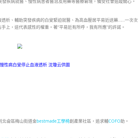
突發疾病就醫、慢性病患者醫治及用藥等醫療窘境，備受社會追蹤關心。
透析、輔助突發疾病的白叟緊迫就醫、為高血壓居平易近送藥……一次次
手上，這代表感性的權重。著“平易近有所呼，我有所應”的許諾。
慢性病白叟停止血液透析 沈瓊云供圖
到北侖區梅山街道金
bestmade工學椅
創產業社區，追求輔
COFO
助。