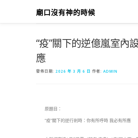
跳
至
廟口沒有神的時候
主
要
內
容
“疫”關下的逆億嵐室內
應
發佈日期:
2026 年 3 月 6 日
作者:
ADMIN
原題目：
“疫”關下的逆行剎時：你有所呼時 我必有所應