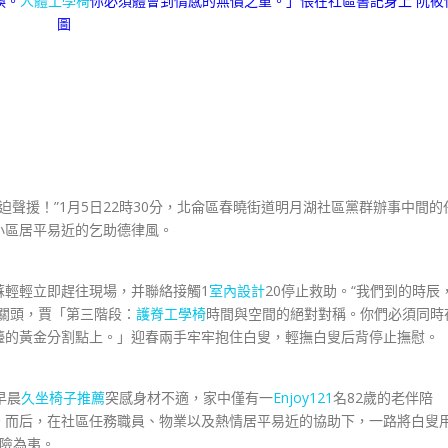
換。
人體工學椅
你必須體會到情感的無價之重。」偎在社區書記身上 阮筱
圖
聲援！”1月5日22時30分，北侖區春曉街道明月湖社區黨群辦事中間的
小區居平易近的乞助德律風。
蘇輕輕立即趕往現場，并聯絡接觸1
室內設計
20停止救助。“我們到的時辰
關頭，賈「第三階段：
護脊工學椅
時間與空間的絕對對稱。你們必須同時
檯的黃金分割點上。」迎春兩手牢牢抱住白叟，輕撫白叟后背停止撫慰。
早晨
久坐椅子推薦
突感身材不適，家中僅有一
Enjoy121
名82歲的老伴陪
。而后，在社區任務職員、物業以及熱情居平易近的協助下，一路將白叟
險為夷。