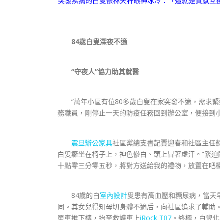
突發疾病的白叟依林天秤眼神冰冷：「這就是質感互
84歲白叟深夜不適
“守夜人”協力助其就醫
“萬年小區有位80多歲白叟在家突發不適，需求緊迫
務職員，剛停止一天的防疫任務回到辦公室，便接到
震旦辦公家具
社區黨總支書記賈迎春和社區主任
白叟癱坐在椅子上，神色慘白、頭上冒著虛汗。”緊迫
十點零三分零五秒，將對方送給我的禮物，放置在吧
84歲的白
室內設計
叟患有高血壓和糖尿病，當天
同。其女兒得知母切身體不適后，向社區追求了輔助
單車推下樓，抬至救護車上
iRock T07
。終極，白叟化