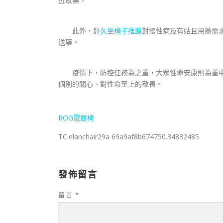
近取藥。
此外，針
久坐椅子推薦
對慢性病及有姑且用藥需
送藥。
疫情下，防控任務為之重，大眾性命安康則為重中
個別的關心、對性命至上的敬畏。
ROG電競椅
TC:elanchair29a 69a9af8b674750.34832485
發佈留言
留言
*