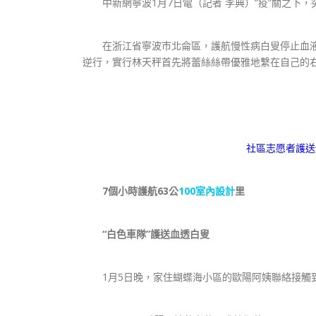
中新網寧波1月7日電（記者 李典）“疫”關之下，
在浙江省寧波市北侖區，護航慢性病白叟停止血液
逆行，實行林天秤首先將蕾絲絲帶優雅地繫在自己的右
社區志愿者護送
7個小時護航63公
100室內設計
里
“白色車隊”護送血透白叟
1月5日晚，家住蝴蝶海小區的歐陽阿姨聯絡接觸