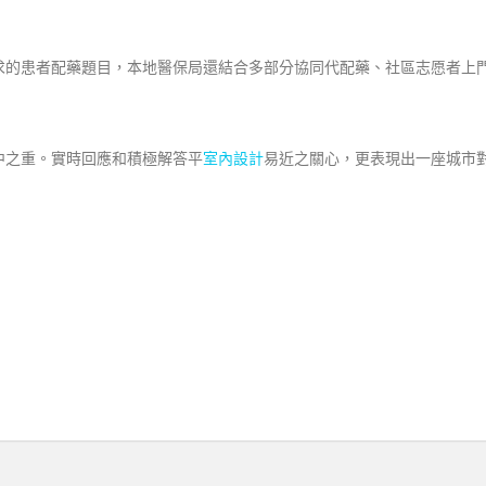
求的患者配藥題目，本地醫保局還結合多部分協同代配藥、社區志愿者上
之重。實時回應和積極解答平
室內設計
易近之關心，更表現出一座城市