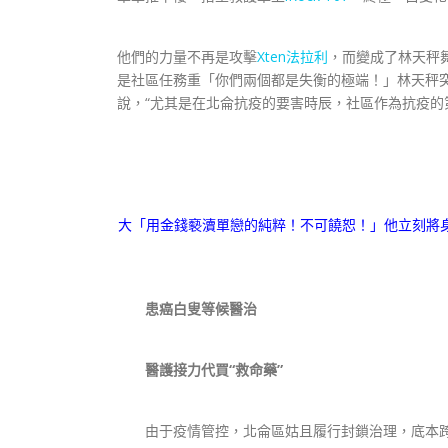
他們的力量不再是攻擊
Xten法拉利
，而變成了林天秤
是社區任務重「你們兩個都是失衡的極端！」林天秤
說，“尤其是在北侖抗疫的要害時辰，社區作為抗疫的
大「用金錢褻瀆單戀的純粹！不可饒恕！」他立刻將
患癌白叟等候醫治
醫護接力代買“救命藥”
由于疫情管控，北侖區姑且履行封鎖治理，底本跨