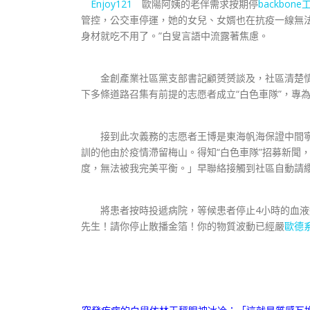
Enjoy121
歐陽阿姨的老伴需求按期停
backbon
管控，公交車停運，她的女兒、女婿也在抗疫一線無
身材就吃不用了。”白叟言語中流露著焦慮。
金創產業社區黨支部書記顧赟赟談及，社區清楚情
下多條道路召集有前提的志愿者成立“白色車隊”，專
接到此次義務的志愿者王博是東海帆海保證中間寧
訓的他由於疫情滯留梅山。得知“白色車隊”招募新聞
度，無法被我完美平衡。」早聯絡接觸到社區自動請纓
將患者按時投遞病院，等候患者停止4小時的血液透
先生！請你停止散播金箔！你的物質波動已經嚴
歐德