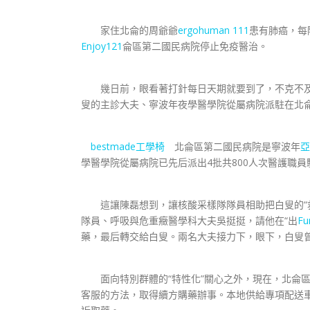
家住北侖的周爺爺
ergohuman 111
患有肺癌，每
Enjoy121
侖區第二國民病院停止免疫醫治。
幾日前，眼看著打針每日天期就要到了，不克不及
叟的主診大夫、寧波年夜學醫學院從屬病院派駐在北
bestmade工學椅
北侖區第二國民病院是寧波年
亞
學醫學院從屬病院已先后派出4批共800人次醫護職員
這讓陳磊想到，讓核酸采樣隊隊員相助把白叟的“救
隊員、呼吸與危重癥醫學科大夫吳挺挺，請他在“出
F
藥，最后轉交給白叟。兩名大夫接力下，眼下，白叟
面向特別群體的“特性化”關心之外，現在，北侖區
客服的方法，取得續方購藥辦事。本地供給專項配送