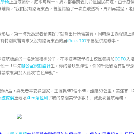
e工學椅
止血液透析，底本每周一、周四都要前去北侖區國民病院。由于疫
法離崗，“我們沒有路況東西，曾經錯過了一次血液透析，周四再錯過，老
形后，第一時光為患者預備好了就醫出行所需證實，同時經由過程線上
為有特別就醫需求又沒有路況東西的居
iRock T07
平易近供給辦事。
波航標處的一名進黨積極分子，在寧波年夜學梅山校區餐與加
COFO
入
，他一「牛先
辦公室規劃設計
生，你的愛缺乏彈性。你的千紙鶴沒有哲學
請求餐與加入此次“白色舉動”。
析后，將患者平安送回家，王博耗時7個小時，護航63公里，美滿完「
系統傢俱
重破壞
Xten法拉利
了我的空間美學係數！」成此次護航義務。