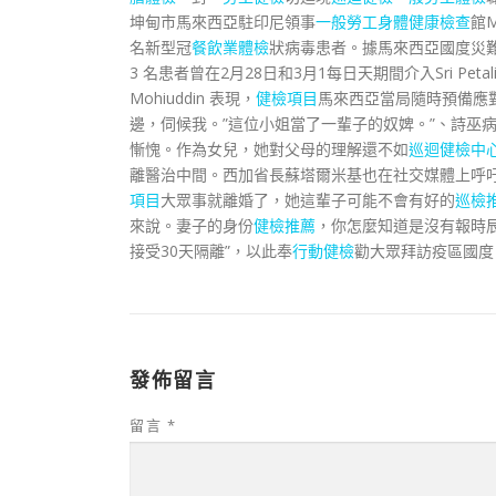
坤甸市馬來西亞駐印尼領事
一般勞工身體健康檢查
館M
名新型冠
餐飲業體檢
狀病毒患者。據馬來西亞國度災難治理
3 名患者曾在2月28日和3月1每日天期間介入Sri Pet
Mohiuddin 表現，
健檢項目
馬來西亞當局隨時預備應
邊，伺候我。”這位小姐當了一輩子的奴婢。”、詩巫
慚愧。作為女兒，她對父母的理解還不如
巡迴健檢中
離醫治中間。西加省長蘇塔爾米基也在社交媒體上呼吁
項目
大眾事就離婚了，她這輩子可能不會有好的
巡檢
來說。妻子的身份
健檢推薦
，你怎麼知道是沒有報時
接受30天隔離”，以此奉
行動健檢
勸大眾拜訪疫區國度
發佈留言
留言
*