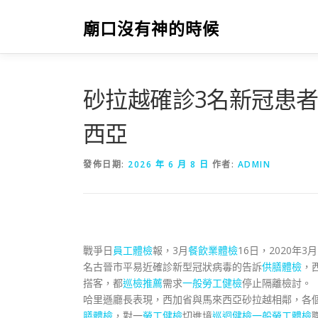
跳
至
廟口沒有神的時候
主
要
內
容
砂拉越確診3名新冠患者
西亞
發佈日期:
2026 年 6 月 8 日
作者:
ADMIN
戰爭日
員工體檢
報，3月
餐飲業體檢
16日，2020年
名古晉市平易近確診新型冠狀病毒的告訴
供膳體檢
，
搭客，都
巡檢推薦
需求
一般勞工健檢
停止隔離檢討。
哈里遜廳長表現，西加省與馬來西亞砂拉越相鄰，各
膳體檢
，對一
勞工健檢
切進境
巡迴健檢
一般勞工體檢