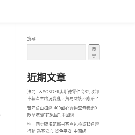
搜尋
搜
尋
近期文章
法問 |&#OSDER奧斯德零件商32;改卸
車輛產生路況變亂，貿易險該不應賠？
苦守荒山植綠 400甜心寶物查包養網0
的
畝草坡變“花果園”_中國網
進一個步驟規范鄉村客查包養貨郵運營
行動 乘客安心 貨色平安_中國網