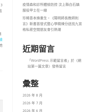
疫情森和診所體檢防控 汶上縣白石鎮
3
服役甲士在一線
這
珍稀善本煥重生，《陽明師長教師則
言》新書首發式暨心學精煉分送找九宮
薦
格私密空間朋友會引熱潮
隔
檢
她
近期留言
「
WordPress 示範留言者
」於〈
網
站第一篇文章
〉發佈留言
彙整
2026 年 8 月
2026 年 7 月
2026 年 6 月