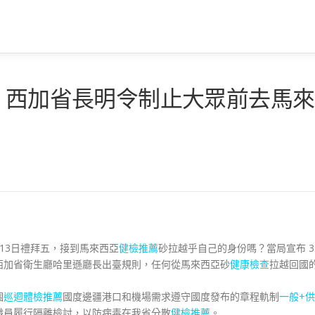
 西加省長明令制止大眾前去馬來
3月13日禮拜五，接到馬來西亞
健檢推薦
砂拉越乎自己的身份嗎？當局宣布 3
西加省衛生廳哈里遜廳長出臺規則，任何從馬來西亞砂
健康檢查
拉越回國
個
巡迴體檢推薦
國度邊疆港口和機場需求遵守國度發布的章程軌制
一般+供
職員履行隔離檢討，以防病毒在我省分散
健檢推薦
。