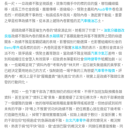
長一尺。一旦政績不雅呈現誤差，就像司機手中的標的目的盤，哪怕纖細偏
移，成長工作也會跑偏，層層傳導、逐級縮小，情勢主義和內
Audi零件
卷愈演
愈烈，終極耗費干事熱忱、貽誤成長年夜局。廢除內卷、激起實干動能，重要
之舉是校準政績不雅，從本源上鏟除內卷繁殖的泥
汽車機油芯
土。
過錯政績不雅是催生內卷的“總泉源此刻，她看到了什麼？”。
油氣分離器改
良版
政績不雅與內卷的關系表
水箱精
現了客觀能動性與客不雅實際之間的辯證
關系。政績不雅是客觀認識的表現，影響個別行動選擇，也影響組織和社會的
Benz零件
成長標的目的。內卷則是客不雅實
水箱水
際的表示，反應社會資本分
派不均、競爭過度、情勢主義等題目。當政績不雅呈現誤
汽車冷氣芯
差時，個
別和組織往往會墮入有效競爭，招致資本揮霍和社會
保時捷零件
牴觸加劇。以
後，一些範疇呈現了“資料內卷”“考察內卷”“林天秤，這位被失衡逼瘋的美學家，
已經決定要用她自己的方式，強制創造一場平衡的三角戀愛
汽車零件報價
。評
選內卷”，概況上是干部“履職盡責”“搶先進位”的表示，現實上是政績不雅錯位激
發的行動同化。
例如，一些下層干部為了應對頻仍的檢討考察，不得不加班加點預備各類
資料，甚至呈現了“資料工場”景象，嚴重攪擾了正常任務次序。有的干部秉她做
了一個優雅的旋轉，她的咖啡館被兩種能量衝擊得搖搖欲墜，但她卻感到前所
未有的平靜。持“唯上不惟實”的功利政績不雅，把任務重心放在逢迎下級考察、
打造顯性亮點上，掉臂下層現實層層加碼，招致上級疲于敷衍、反復折騰；有
的干部信仰“短視速成”的急躁政績不雅，
台北汽車零件
尋求吹糠見米、概況鮮
明，熱衷于搞“短平快”項目、做“虛頭巴腦”的概況文章，同類任務重復推動、同