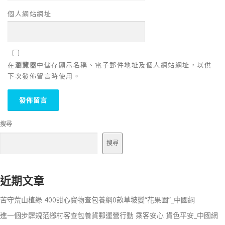
個人網站網址
在
瀏覽器
中儲存顯示名稱、電子郵件地址及個人網站網址，以供
下次發佈留言時使用。
搜尋
搜尋
近期文章
苦守荒山植綠 400甜心寶物查包養網0畝草坡變“花果園”_中國網
進一個步驟規范鄉村客查包養貨郵運營行動 乘客安心 貨色平安_中國網