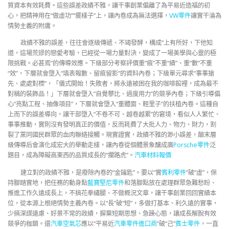
質資本有效耗費。這些誤差政績不雅，讓干事創業偏離了為平易近造福的初
心，把精神用在“做虛功”“擺樣子”上，讓內卷成為無法選擇，
VW零件
讓實干淪為
情勢主義的附庸。
政績不雅的誤差，往往會逐級傳遞、不竭發酵，構成“上有所好，下他知
道，這場荒謬的戀愛考驗，已經從一場力量對決，變成了一場美學與心靈的極
限挑戰。必甚焉”的傳導效應。下級部分考察評價重“痕”不重“績”、重“數”不重
“效”，下層就會墮入“填表報數、留痕留影”的資料內卷；下級單元尋求“事事搶
先、處處對標”，「儀式開始！失敗者，將永遠被困在我的咖啡館裡，成為最不
對稱的裝飾品！」下層就會墮入“自覺攀比、過度用力”的競爭內卷；下級引導偏
心“亮點工程、抽像項目”，下層就會墮入“重體面、輕里子”的扶植內卷。這種自
上而下的誤差導向，讓干部墮入“不卷不可、越卷越累”的窘境，看似人人繁忙、
事事推動，實則沒有發明真正的價值，反而耗費了大批人力、物力、財力，割
裂了黨同國民群眾的血肉聯絡接觸。現實證實，政績不雅的渺小誤差，顛末層
級傳導后會演化成宏大的舉動走樣，讓內卷從個體景象釀成廣
Porsche零件
泛
題目，成為障礙高東西的品質成長的“攔路虎”。
汽車材料報價
建立對的政績不雅，是廢除內卷的“金鑰匙”。要以“實
賓利零件
”破“虛”，保
持腳踏實地，把任務的動身點
藍寶堅尼零件
和落腳點放在處理群眾急難愁盼、
推進工作久遠成長上，不搞花拳繡腿、不做概況文章，讓干事創業回回實績本
位，從本源上根絕情勢主義內卷。以“長”破“短”，多做打基本、利久遠的實事，
少搞深謀遠慮、好景不常的政績，摒棄短期思想、急躁心態，讓成長解脫有效
競爭的枷鎖。還
汽車空氣芯
應以“平易近
汽車零件進口商
”破“己”
賓士零件
，一直