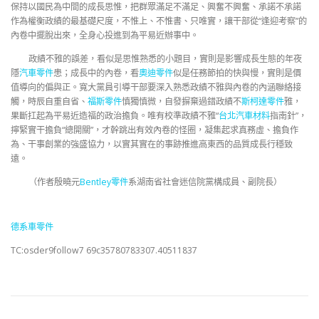
保持以國民為中間的成長思惟，把群眾滿足不滿足、興奮不興奮、承諾不承諾
作為權衡政績的最基礎尺度，不惟上、不惟書、只唯實，讓干部從“逢迎考察”的
內卷中擺脫出來，全身心投進到為平易近辦事中。
政績不雅的誤差，看似是思惟熟悉的小題目，實則是影響成長生態的年夜
隱
汽車零件
患；成長中的內卷，看
奧迪零件
似是任務節拍的快與慢，實則是價
值導向的偏與正。寬大黨員引導干部要深入熟悉政績不雅與內卷的內涵聯絡接
觸，時辰自重自省、
福斯零件
慎獨慎微，自發摒棄過錯政績不
斯柯達零件
雅，
果斷扛起為平易近造福的政治擔負。唯有校準政績不雅“
台北汽車材料
指南針”，
擰緊實干擔負“總開關”，才幹跳出有效內卷的怪圈，凝集起求真務虛、擔負作
為、干事創業的強盛協力，以實其實在的事跡推進高東西的品質成長行穩致
遠。
（作者
殷曉元
Bentley零件
系湖南省社會迷信院黨構成員、副院長）
德系車零件
TC:osder9follow7 69c35780783307.40511837