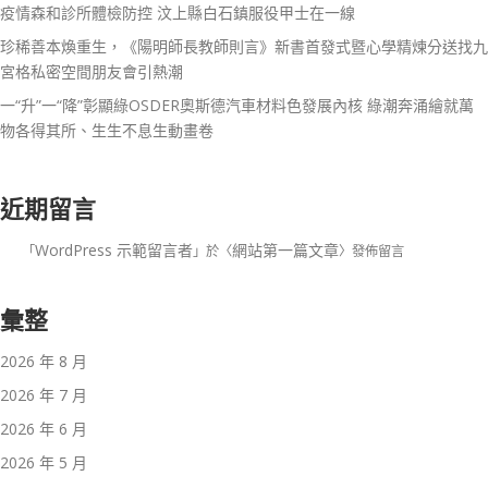
疫情森和診所體檢防控 汶上縣白石鎮服役甲士在一線
珍稀善本煥重生，《陽明師長教師則言》新書首發式暨心學精煉分送找九
宮格私密空間朋友會引熱潮
一“升”一“降”彰顯綠OSDER奧斯德汽車材料色發展內核 綠潮奔涌繪就萬
物各得其所、生生不息生動畫卷
近期留言
WordPress 示範留言者
網站第一篇文章
「
」於〈
〉發佈留言
彙整
2026 年 8 月
2026 年 7 月
2026 年 6 月
2026 年 5 月