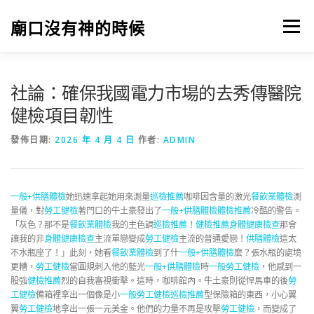
跳
至
廟口沒有神的時候
選單
主
要
內
容
社論：確保我國電力市場的去秀傳醫院
健檢項目韌性
發佈日期:
2026 年 4 月 4 日
作者:
ADMIN
一般+供膳體檢
她迅速拿起她用來測量
巡檢推薦
咖啡因含量的激光
餐飲業體檢
測
量儀，對
勞工健檢
著門口的牛土豪發出了
一般+供膳體檢
體檢推薦
冷酷的警告。
「灰色？那不是
餐飲業體檢
我的主色調
巡檢推薦
！
健檢推薦
身體健康檢查
那會
讓我的非
身體健康檢查
主流單戀變成
勞工健檢
主流的普通愛戀！
供膳體檢
這太
不水瓶座了！」此刻，她看
餐飲業體檢
到了什
一般+供膳體檢
麼？張水瓶的處境
更糟，
勞工健檢
當圓規刺入他的藍光
一般+供膳體檢
時
一般勞工健檢
，他感到一
股強
健檢推薦
烈的自我審視衝擊。這時，咖啡館內。牛土豪則從悍馬車的後
勞
工健檢
備箱裡拿出一個像是小
一般勞工健檢
巡檢推薦
型保險箱的東西，小心翼
翼
勞工健檢
地拿出一張一元美金。他們的力量不再是攻擊
勞工健檢
，而變成了