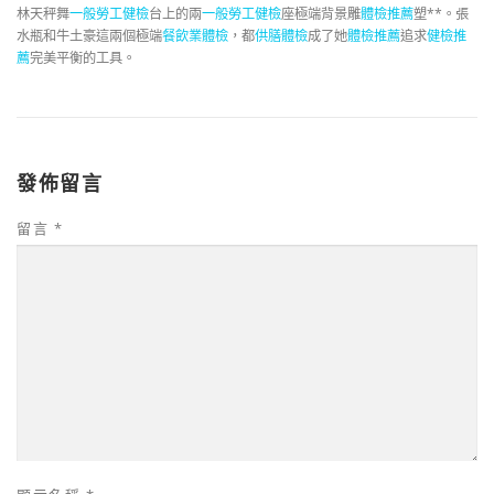
林天秤舞
一般勞工健檢
台上的兩
一般勞工健檢
座極端背景雕
體檢推薦
塑**。張
水瓶和牛土豪這兩個極端
餐飲業體檢
，都
供膳體檢
成了她
體檢推薦
追求
健檢推
薦
完美平衡的工具。
發佈留言
留言
*