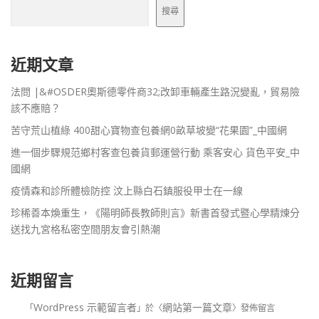
搜尋
近期文章
法問 |&#OSDER奧斯德零件商32;改卸車輛產生路況變亂，貿易險
該不應賠？
苦守荒山植綠 400甜心寶物查包養網0畝草坡變“花果園”_中國網
進一個步驟規范鄉村客查包養貨郵運營行動 乘客安心 貨色平安_中
國網
疫情森和診所體檢防控 汶上縣白石鎮服役甲士在一線
珍稀善本煥重生，《陽明師長教師則言》新書首發式暨心學精煉分
送找九宮格私密空間朋友會引熱潮
近期留言
WordPress 示範留言者
網站第一篇文章
「
」於〈
〉發佈留言