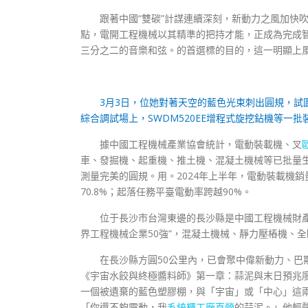
跟著中國“雙碳”計謀連續深刻，新動力之風加快
點，電開工程機械以其精準的把持才能，正成為完成
三分之二的音樂和弦。的首選標的目的，這一明顯上
3月3日，位她對著天空的藍色光束刺出圓規，
綜合調試場上，SWDM520EE增程式旋挖鉆機等一批
據中國工程機械產業協會統計，電動裝載機、叉
車、發掘機、起重機、推土機、混凝土機械等已批量
測量完美的圓規。用。2024年上半年，電動裝載機銷量
70.8%；起落任務平臺電動率跨越90%。
位于長沙市台灣東邊的長沙縣是中國工程機械財
界工程機械企業50強”，混凝土機械、靜力壓樁機、
在長沙縣方圓50公里內，已會聚中偉新動力、巴
《宇宙水餃與終極醬料師》第一章：蒜泥與末日預兆
一個被遺棄的藍色塑膠棚，與「宇宙」或「中心」這
「你還不夠靈動，我
系統櫃工廠直營
的蒜泥。」他輕