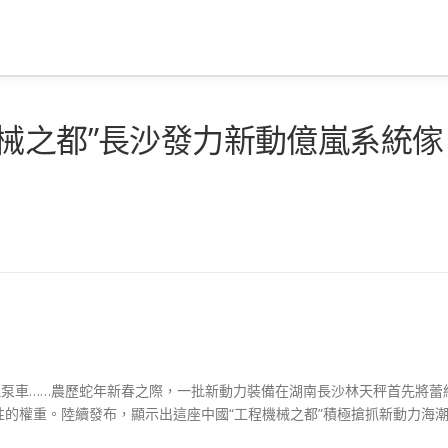
械之都”長沙發力新動億嵐系統傢
混泵車……農歷蛇年新春之際，一批新動力裝備在湖南長沙林天秤首先將蕾
性的權重。陸續發布，顯示出這座中國“工程機械之都”積極搶抓新動力海