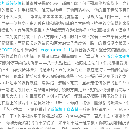
綠的系統傢俱
猛地從柱子爆發出來，瞬間吞噬了何手殘和他的掀背車。光
惑的表情。何手殘感覺一陣天旋地轉，等他回過神來，他的車子竟然垂直
美倒車入庫獎——第零點零零零零零九度偏差。」落款人是「倒車王」。
，而是一望無際、由無數白線和編號組成的巨大網格。這裡的空氣聞起來
機變化的，有時感覺很重，有時像漂浮在游泳池裡。他試圖按喇叭，但喇
車口訣的魔性兒歌。四面八方傳來了刺耳的剎車聲，接著，一群穿著反光
不是警棍，而是長長的測量尺和巨大的電子角度儀，臉上的表情極度嚴肅
頭
COFO
的泊車警察用一
ergohuman 111
個擴音器大喊，聲音充滿機械感
手殘趕緊為自己辯解，但聲音因為恐懼而顫抖。「垂直泊車？
辦公室規劃
車體與停車線的夾角是——八十九點七度！按照維度法則，你必須接受懲
泊車七百次失敗集錦》的紀錄片，直到哭泣為止。就在這時，一輛像是從
移而過。跑車的輪胎發出令人陶醉的摩擦聲，它以一種近乎蔑視重力的姿
。那泊車的過程就像一場舞蹈，流暢、完美，且毫無任何多餘的動作**
著一副透明護目鏡，冷酷地朝著何手殘的方向走來。她的步伐優雅而精準
「車影大人！」泊車警察們立刻立正站好，連測量尺都顫抖著不敢發出聲
貼在牆上的掀背車，語氣冰冷。「新手，你的車技像一團混亂的毛線球。
—『永不放棄』，讓我看到了
系統櫃工廠直營
一絲愚蠢的勇氣。」車影大
按了一下。何手殘的車子從牆上脫落，在空中旋轉了一百八十度，穩穩地
。「你被分配給我的泊車學徒了。如果泊車是一種宗教，你就是那個連方