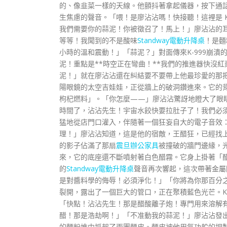
的、像韭菜一樣的天線。他顫抖著拿起儀器，按下通
生焦慮的聲音。「喂！是廖沾沾嗎！快接聽！這裡是 
我們需要你的蒜泥！你被徵召了！馬上！」廖沾沾的
等等！我聞到的不是酸味
Standway電動升降桌
！是麵
小時的溫和震動！」「蒜泥？」對面傳來K-999崩潰
泥！重點是**時空正在彎曲！**我們的推進器快沒
泥！」就在廖沾沾還在糾結要不要帶上他最珍愛的那
陽眼鏡的太空吉娃娃，正從牆上的破洞鑽進來。它的
枸杞燃料」。「你怎麼——」廖沾沾驚訝地瞪大了眼睛
時間了，沾沾先生！宇宙水餃快要拉肚子了！我們必
猛地從店門口灌入，伴隨著一個狂妄自大的電子音效
理！」廖沾沾知道，這是他的宿敵，王醋狂，已經找
的影子佔滿了那扇
震旦辦公家具
被撞破的牆門邊緣，
來，它的底座還不斷噴射著白色醋霧。它身上掛著「
的
Standway電動升降桌
聲音再次響起，這次帶著金屬
是對醬料學的侮辱！必須淨化！」「你將為你那百分
裂開，露出了一個巨大的管口，正在聚積藍色光芒。K
「快點！沾沾先生！那是醋酸離子炮！專門用來溶解
醋！那是浩劫啊！」「不准動我的蒜泥！」廖沾沾發
的麵粉堆中抓起了兩團麵皮。麵皮被他用氣功般的捏