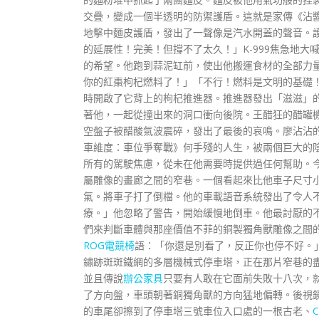
交疊，變成一個半透明的防禦護盾。這就是家傳《沾
地擊中麵皮護盾，發出了一聲像是汽水開蓋的聲音。
的延展性！完美！但撐不了太久！」K-999焦急地
的希望。他跑到蒜泥缸前，使出他搬運食材的全部力量
你的紅棗枸杞燃料了！」「不行！燃料是文明的基礎
時開啟了它背上的枸杞推進器。推進器發出「滋滋」的
著他，一起從撞出來的洞口衝向後院。王醋狂的醋罐
空盤子被醋酸氣波震碎，發出了最後的哀鳴。廖沾沾
車維度：車位爭奪戰》何手殘的人生，被兩個巨大的
所有的駕駛焦慮，從未在他需要時提供過任何幫助。
屬雕像的畫廊之間的窄巷。一個看起來比他車子尺寸
氣。將車子打了倒檔。他的車載語音系統發出了令人
療。」他忽略了警告，開始緩慢地倒車。他最討厭的
們來判斷車體與那座價值不菲的銅製獨角獸雕像之間
ROG電競椅
語：「你還是別看了，反正你也停不好。
鏽跡斑斑鐵網的多層機械式停車塔，正在那片窄巷的
並且傳說
辦公家具
只要有人敢在它面前失敗十八次，
了方向盤，車頭朝著銅獨角獸的方向猛地偏轉。後視
的車尾卻擦到了停車塔三號車位入口處的一根古老、