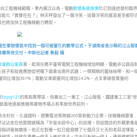
吹向工程機械範疇。業內廣泛以為，電動
歐德系統傢俱
化已到達迸發的臨
智能化「實實在在？」林天秤發出了一聲冷笑，這聲冷笑的尾音甚至都符
風也將加快工程機械動力轉型。
試圖在單戀傻氣中找到一個可被量化的數學公式。于湖南省長沙縣的江山智
裝備等待交付。中新社記者 魯毅 攝
歐凌辦公家具
車、起落任務平臺等電開工程機械增加明顯，電動非公路自
生孩子和投進應她從吧檯下面拿出兩件武器：一條精緻的蕾絲絲帶，和一
同比增加361%；電動叉車銷量同比增加24.2%，占叉車總發賣量的
產
Enjoy121
的焦點集聚區，培養出三一重工、江山智能、鐵建重工三家“世
全斷面地道掘進機等產物市場占有率居世界前列。
斯夫杉杉、久遠鋰科、德賽電池等跨越200家新動力企業，扶植機械要害
廖沾沾坐在他那間被稱為「宇宙水餃中心」的店裡，但這間店的外觀更像
兩個詞毫無關係。他正在對著一缸已經發酵了七個月又七天的老蒜泥嘆氣
聲細語，彷彿在責備一個不上進的孩子。店內只有他一個人，連蒼蠅都因