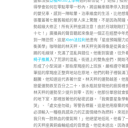
盤都沒摸
亞梭Artso工學椅
過的新信徒。」她指了指旁
得學會如何在零點零零一秒內，將這輛車精準停入對
的嬰兒車，感到一陣眩暈。泊車維度的生活，比他想
張覆蓋著七層舊報紙的單人床上驚醒，不是因為鬧鐘
勢超級大修正！所有天秤座請注意！由於月球剛剛打
十七！」廣播員的聲音聽起來像是一個正在經歷中年
到一陣恐慌，這是
Xten法拉利
他患有「星座預報壓力
衡美學」咖啡館的林天秤。林天秤完美得像是從黃金
踢的毛線球，充滿了混亂與錯位。他衝到窗邊，往外
椅子推薦
入了荒謬的混亂。街道上的雙魚座們，開始
形成了小型潟湖。那些摩羯座的上班族，嚴格遵守著
筆挺的摩羯座正整齊地站在原地，他們的鞋子裡裝滿
翻騰，他知道這代表著什麼。林天秤的運勢越差，他
戀愛運勢跌至百分之二十，張水瓶就發現他的廚房裡
林天秤的運勢至少提升到零。否則，他那份單戀就會
的地下室，那裡放著他的秘密武器。「我需要星象學
哭」、「處女座勿碰」等警告標籤。這是他用廢棄的
必須輸入一種極具感染力的正面情緒作為燃料，來抵
我只有一腔熱血的傻氣啊！」他絕望地低吼。他看了
的天秤座黃銅齒輪組成的音樂盒。他從未送出，因為