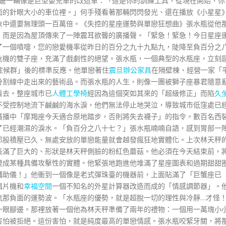
邊一輛像是巨型嬰兒車的改造車：「這是你的訓練工具，從現在開始，你
面的針眼大小的車位裡。」何手殘看著那輛閃閃發光、還在播放《小星星
象中還要無理頭一百萬倍。《失控的星座運勢與單戀狂想曲》張水瓶從他
，而是因為屋頂傳來了一陣震耳欲聾的廣播聲。「緊急！緊急！今日星座
了一個噴嚏，您的戀愛機率從昨日的百分之九十九點九，陡降至負百分之
危機的雙子座，充滿了戲劇性的絕望。張水瓶，一個典型的水瓶座，立刻
症候群」後的標準反應。他單戀著住
震旦辦公家具
在隔壁棟、經營一家「
分割線中走出來的藝術品。而張水瓶的人生，則像一團被獅子座暴君隨意
看去。整座城市已
人體工學椅
經因為這個突如其來的「超級修正」而陷
久
不受控制地流下鹹鹹的海水淚，他們無法停止地哭泣，導致城市低窪處已
廣播中「摩羯座今天適合原地踏步，否則將失去襪子」的指令。數百名西
了已經潮濕的淚水。「負百分之八十七？」張水瓶喃喃自語，感到胃部一
那股積壓已久、無處安放的單戀能量就會越發瘋狂地實體化。上次林天秤
長滿了巨大的、形狀是林天秤側臉的粉紅色蘑菇。他必須在今天結束前，
變成某種具備攻擊性的實體。他緊張地跑進他堆滿了星座圖表和過期甜甜
輔助儀！」他衝到一個像是老式彈珠臺的機器前，上面貼滿了「巨蟹座已
唱片機和
幸福空間
一個不知名的外星計算器改造而成的「情感調節器」。
抗那負面的運勢波。「水瓶座的優勢，就是超脫一切的理性與冷靜…才怪
一眼腳邊。那裡放著一個他為林天秤準備了兩年的禮物：一個用一萬塊小
害怕被拒絕。這份害怕，就是純度最高的單戀情感。張水瓶咬緊牙關，將