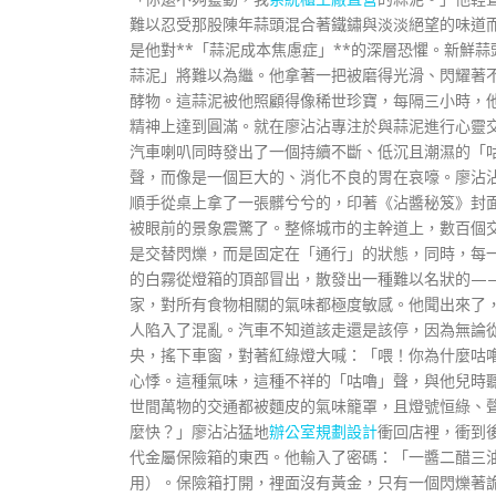
難以忍受那股陳年蒜頭混合著鐵鏽與淡淡絕望的味道
是他對**「蒜泥成本焦慮症」**的深層恐懼。新鮮
蒜泥」將難以為繼。他拿著一把被磨得光滑、閃耀著
酵物。這蒜泥被他照顧得像稀世珍寶，每隔三小時，他
精神上達到圓滿。就在廖沾沾專注於與蒜泥進行心靈
汽車喇叭同時發出了一個持續不斷、低沉且潮濕的「
聲，而像是一個巨大的、消化不良的胃在哀嚎。廖沾
順手從桌上拿了一張髒兮兮的，印著《沾醬秘笈》封
被眼前的景象震驚了。整條城市的主幹道上，數百個
是交替閃爍，而是固定在「通行」的狀態，同時，每
的白霧從燈箱的頂部冒出，散發出一種難以名狀的—
家，對所有食物相關的氣味都極度敏感。他聞出來了
人陷入了混亂。汽車不知道該走還是該停，因為無論
央，搖下車窗，對著紅綠燈大喊：「喂！你為什麼咕
心悸。這種氣味，這種不祥的「咕嚕」聲，與他兒時
世間萬物的交通都被麵皮的氣味籠罩，且燈號恒綠、
麼快？」廖沾沾猛地
辦公室規劃設計
衝回店裡，衝到
代金屬保險箱的東西。他輸入了密碼：「一醬二醋三
用）。保險箱打開，裡面沒有黃金，只有一個閃爍著