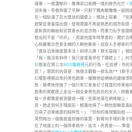
接著，一道濃郁的、像薄荷口香糖一樣的綠色光芒。
消失後，窄巷恢復了平靜，只剩下獨角獸雕像一臉困
在一個貼滿了巨大獎狀的牆壁上。獎狀上寫著：「完
趕緊從車窗探出頭，發現周圍不再是熟悉的城市街道
是新買的輪胎和劣質香水的混合物，而重力似乎是隨
發出的不是「叭叭」，而是他童年時學會的、關於泊
心和戴著白色安全帽的人朝他衝來。這些人手裡拿的
「違反泊車維度基本法！斜停入庫！罪大惡極！」領
「我、我沒有斜停！我只是垂直停在了牆壁上！」何
計
那是在第三次
ROG電競椅
元的行為，在這裡，你的
罰！」懲罰的內容是：無限次觀看一部名為**《新手
幻電影裡開出來的黑色跑車，優雅地從網格的邊緣漂
態，精準地停進了一個只有它車身尺寸寬度的停車格中
跑車的駕駛座上走出一個全身黑色皮衣的女人，她戴
每一步都像是被測量過一樣，完美地落在網格線上。
音。她走到何手殘面前，輕蔑地掃了一眼他那輛垂直
污染了泊車維度的純粹性。」「但你的後視鏡貼紙—
突然掏出一個像是遙控器的裝置，對著何手殘的車子
在了地面上的一個停車格中。這次，夾角是——零度