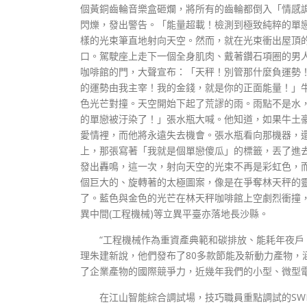
個黃銅齒輪音樂盒砸爛，將所有的齒輪都倒入「情感
閃爍，發出警告。「能量超載！檢測到極致純粹的單
樣的光束筆直地射向天空。然而，就在光束衝出屋頂
口。駕駛座上走下一個全身肌肉、戴著鑽石項圈的男
咖啡館的門，大聲宣布：「天秤！別管那什麼負運勢
的運勢由我主宰！我的金錢，就是你的正面能量！」
色光芒對撞。天空開始下起了荒謬的雨。雨點不是水
的單戀被汙染了！」張水瓶大喊。他知道，如果牛土
愛情裡，而他將永遠失去機會。張水瓶看向那機器，
上，那張寫著「我就是個單戀傻瓜」的標籤，丟了進
發出轟鳴，這一次，射向天空的光束不再是彩虹色，而
個巨大的、旋轉著的太極圖案，像是在爭奪林天秤的
了。藍色與金色的光芒在林天秤咖啡館上空劇烈衝撞
異中間(工程機械)等立異平臺亦落地長沙縣。
“工程機械作為重資產典範和碳排放、能耗年夜戶
理朱建新說，他們發布了80多款節能及新動力產物，
了企業產物的國際競爭力，近幾年我們的小型、微型電
在江山智能綜合調試場，技巧職員重點調試的SW