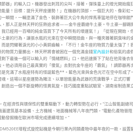
調節器」的輸入口。機器發出刺耳的尖叫，接著，彈珠臺上的燈光開始瘋
戀能量！目標：提升天秤座運勢！」在機器的頂部，一個巨大的、像彩虹
的一瞬間，一輛塗滿了金色、裝飾著巨大公牛角的悍馬車猛地停在咖啡館
人，那人正是林天秤的狂熱追求者——金牛座霸總牛土豪。牛土豪一腳踢
！我已經用一百噸的純金箔買下了今天所有的壞運氣！」「從現在開始，
牛土豪的行為，讓張水瓶的光束在空中瞬間扭曲，與一種夾雜著銅臭味的
，而是閃耀著淚光的小小黃銅齒輪。「不行！金牛座的物質力量太強了！
豪的物質力量勝出，林天秤將會被困在一個充滿金錢
室內設計
和俗氣的虛
還剩下最後一個可以輸入的「情緒燃料」口。他迅速撕下了貼在他背後衣
去。他必須用自己最真實的「傻氣」去對抗金牛座的「霸氣」！調節器再
是充滿了水瓶座特有的怪誕藍色**。藍色光束與金色光芒在空中形成了
靈魂。這場以星座運勢為賭注、以單戀能量為武器的荒唐戰爭，正式打響
，創造出一個不斷旋轉的怪異氣旋。技巧國度重點試驗室、湖南省制造業
，在經濟性與環保性的雙重驅動下，動力轉型勢在必行。”江山智能副總
涵蓋建筑基本設備、土方機械、地面機械等八年夜門類，“電動化產物晉陞
動發掘機在歐洲市場完成連續增加。”
DM520EE增程式旋挖鉆機是今朝行業內同類產物中最年夜的一款，設置