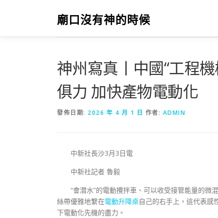
跳
至
廟口沒有神的時候
主
要
內
容
神州寫真丨中國“工程機
俱力 加快產物電動化
發佈日期:
2026 年 4 月 1 日
作者:
ADMIN
中新社長沙3月3日電
中新社記者 魯毅
“會潛水”的電動攪拌車、可以收受接管能量的微
絲帶優雅地繫在
電動升降桌
自己的右手上，這代表感
下電動化先機的盡力。