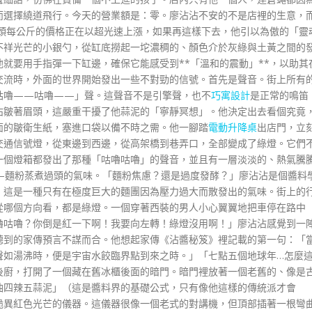
而選擇繞道飛行。今天的營業額是：零。廖沾沾不安的不是店裡的生意，
蒜頭每公斤的價格正在以超光速上漲，如果再這樣下去，他引以為傲的「靈
不祥光芒的小銀勺，從缸底撈起一坨濃稠的、顏色介於灰綠與土黃之間的
就要用手指彈一下缸邊，確保它能感受到**「溫和的震動」**，以助其
交流時，外面的世界開始發出一些不對勁的信號。首先是聲音。街上所有
咕嚕——咕嚕——」聲。這聲音不是引擎聲，也不
巧寓設計
是正常的鳴笛
沾皺著眉頭，這嚴重干擾了他蒜泥的「寧靜冥想」。他決定出去看個究竟
面的皺衛生紙，塞進口袋以備不時之需。他一腳踏
電動升降桌
出店門，立
交通信號燈，從東邊到西邊，從高架橋到巷弄口，全部變成了綠燈。它們
一個燈箱都發出了那種「咕嚕咕嚕」的聲音，並且有一層淡淡的、熱氣騰
—麵粉蒸煮過頭的氣味。「麵粉焦慮？還是過度發酵？」廖沾沾是個醬料
，這是一種只有在極度巨大的麵團因為壓力過大而散發出的氣味。街上的
從哪個方向看，都是綠燈。一個穿著西裝的男人小心翼翼地把車停在路中
嚕咕嚕？你倒是紅一下啊！我要向左轉！綠燈沒用啊！」廖沾沾感覺到一
聽到的家傳預言不謀而合。他想起家傳《沾醬秘笈》裡記載的第一句：「
聲如湯沸時，便是宇宙水餃臨界點到來之時。」「七點五個地球年…怎麼
後廚，打開了一個藏在舊冰櫃後面的暗門。暗門裡放著一個老舊的、像是
油四辣五蒜泥」（這是醬料界的基礎公式，只有像他這樣的傳統派才會
詭異紅色光芒的儀器。這儀器很像一個老式的對講機，但頂部插著一根彎