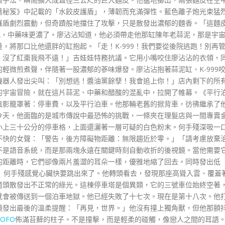
醬秘笈》中記載的「水餃皮護盾」，薄韌而充滿彈性。藍色離子炮光束猛
護盾劇烈震動，但奇蹟般地擋住了攻擊，只是散發出濃郁的麵香。「這麵
大喊，中藥味更濃了。廖沾沾知道，他必須帶走他那缸陳年老蒜泥，那是宇
，將那口比他還胖的缸抱起。「走！K-999！我們要從後院逃跑！別再
！沒了紅棗我飛不遠！」吉娃娃特務抗議。它用小嘴咬住廖沾沾的衣領，
輕微煎煮聲，伴隨著一股濃郁的蔘味爆發。廖沾沾抱著蒜泥缸、K-999
機器人發出尖叫：「別想逃！醬油黨餘孽！我會追上你！」店內剩下的所
的宇宙冒險，就在這片蒜泥、中藥和醋酸的混亂中，拉開了帷幕。《平行
陰影籠罩著：停車費，以及平行泊車。他那輛老舊的掀背車，彷彿繼承了
今天，他面臨的是城市傳說中最恐怖的挑戰，一條夾在理髮店與一間專賣
小上三十公分的停車格，上面還灑著一層可疑的白色粉末。何手殘深吸一
不快的女聲：「警告，後方障礙物距離：無限趨近於零。」「請考慮放棄
不是語音系統，而是那兩塊永遠在關鍵時刻自動收折的後視鏡。當他需要
的距離時，它們卻像兩片羞澀的耳朵一樣，優雅地縮了回去。同時發出低
」何手殘感覺心臟快要跳出來了。他轉頭看去，發現那座高聳入雲、覆蓋
盡頭散發出不正常的綠光。這棟停車塔是個異類，它的三號車位始終空著
就會被傳送到一個泊車地獄。他已經失敗了十七次。現在是第十八次。他
鏡發出最後的溫柔提醒：「再見，世界。」他沒有撞上獨角獸，但他那顫
COFO
佈滿苔蘚的柱子。不是撞擊，而是輕柔的碰觸，像戀人之間的耳語