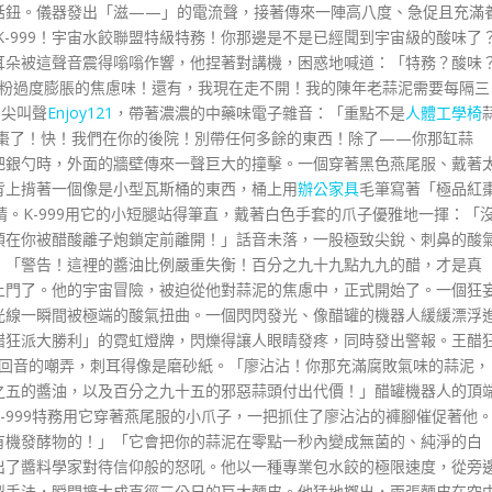
話鈕。儀器發出「滋——」的電流聲，接著傳來一陣高八度、急促且充滿
K-999！宇宙水餃聯盟特級特務！你那邊是不是已經聞到宇宙級的酸味了
耳朵被這聲音震得嗡嗡作響，他捏著對講機，困惑地喊道：「特務？酸味
粉過度膨脹的焦慮味！還有，我現在走不開！我的陳年老蒜泥需要每隔三
的尖叫聲
Enjoy121
，帶著濃濃的中藥味電子雜音：「重點不是
人體工學椅
紅棗了！快！我們在你的後院！別帶任何多餘的東西！除了——你那缸蒜
把銀勺時，外面的牆壁傳來一聲巨大的撞擊。一個穿著黑色燕尾服、戴著
背上揹著一個像是小型瓦斯桶的東西，桶上用
辦公家具
毛筆寫著「極品紅
。K-999用它的小短腿站得筆直，戴著白色手套的爪子優雅地一揮：「
須在你被醋酸離子炮鎖定前離開！」話音未落，一股極致尖銳、刺鼻的酸
：「警告！這裡的醬油比例嚴重失衡！百分之九十九點九九的醋，才是真
上門了。他的宇宙冒險，被迫從他對蒜泥的焦慮中，正式開始了。一個狂
光線一瞬間被極端的酸氣扭曲。一個閃閃發光、像醋罐的機器人緩緩漂浮
醋狂派大勝利」的霓虹燈牌，閃爍得讓人眼睛發疼，同時發出警報。王醋
回音的嘲弄，刺耳得像是磨砂紙。「廖沾沾！你那充滿腐敗氣味的蒜泥，
之五的醬油，以及百分之九十五的邪惡蒜頭付出代價！」醋罐機器人的頂
-999特務用它穿著燕尾服的小爪子，一把抓住了廖沾沾的褲腳催促著他
有機發酵物的！」「它會把你的蒜泥在零點一秒內變成無菌的、純淨的白
出了醬料學家對待信仰般的怒吼。他以一種專業包水餃的極限速度，從旁
製手法，瞬間擴大成直徑三公尺的巨大麵皮。他猛地擲出，兩張麵皮在空