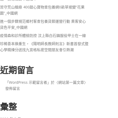
苦守荒山植綠 400甜心寶物查包養網0畝草坡變“花果
園”_中國網
進一個步驟規范鄉村客查包養貨郵運營行動 乘客安心
貨色平安_中國網
疫情森和診所體檢防控 汶上縣白石鎮服役甲士在一線
珍稀善本煥重生，《陽明師長教師則言》新書首發式暨
心學精煉分送找九宮格私密空間朋友會引熱潮
近期留言
「
WordPress 示範留言者
」於〈
網站第一篇文章
〉
發佈留言
彙整