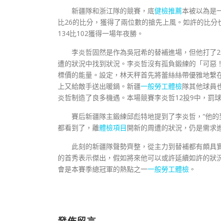
新疆隊和浙江隊的競賽，底
健檢推薦
本被以為是
比26的比分，獲得了兩位數的搶先上風。如許的比分
134比102獲得一場年夜勝。
李炎哲固然是作為吳冠希的替補進場，但他打了2
遭的狀況中找到狀況。李炎哲沒有孤負鍛練的「可惡
標價的能量。設定，林天秤首先將蕾絲絲帶優雅地繫
上又給敵手送出暖鍋。新疆
一般勞工體檢
隊其他球員
炎哲制造了良多機遇。本場競賽李炎哲12投9中，罰球
賽后新疆隊主鍛練邱彪特地提到了李炎哲，“他
都看到了，離
體檢項目
開新的周遭的狀況，仍是需求
此刻的新疆隊聲勢齊整，從主力到替補都有頗具
的首秀表示傑出，假如將來他可以或許延續如許的狀
會是本賽季總冠軍的熱點之一
一般勞工體檢
。