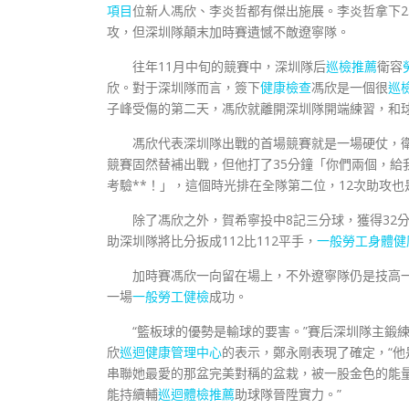
項目
位新人馮欣、李炎哲都有傑出施展。李炎哲拿下25
攻，但深圳隊顛末加時賽遺憾不敵遼寧隊。
往年11月中旬的競賽中，深圳隊后
巡檢推薦
衛容
欣。對于深圳隊而言，簽下
健康檢查
馮欣是一個很
巡
子峰受傷的第二天，馮欣就離開深圳隊開端練習，和
馮欣代表深圳隊出戰的首場競賽就是一場硬仗，
競賽固然替補出戰，但他打了35分鐘「你們兩個，給
考驗**！」，這個時光排在全隊第二位，12次助攻也
除了馮欣之外，賀希寧投中8記三分球，獲得32
助深圳隊將比分扳成112比112平手，
一般勞工身體健
加時賽馮欣一向留在場上，不外遼寧隊仍是技高一
一場
一般勞工健檢
成功。
“籃板球的優勢是輸球的要害。”賽后深圳隊主鍛
欣
巡迴健康管理中心
的表示，鄭永剛表現了確定，“
串聯她最愛的那盆完美對稱的盆栽，被一股金色的能
能持續輔
巡迴體檢推薦
助球隊晉陞實力。”