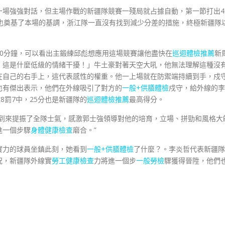
一場強強對話，但主場作戰的新疆隊競賽一殘局就占據自動，第一節打出4
也奠基了本場的基調，浙江隊一直沒有找到減少分差的措施，終極新疆隊
0分鐘，可以看出主鍛練邱彪想應用這場競賽讓他盡快在
巡迴體檢推薦
新
！這是什麼低級的情緒干擾！」牛土豪對著天空大吼，他無法理解這種沒
在自己的右手上，這代表感性的權重。他一上場就在防禦端持續到手，戍
也有傑出表示，他們在外線吸引了對方的
一般+供膳體檢
戍守，給外線的李
8罰7中，25分也是新疆隊的
巡迴體檢推薦
最高得分。
的到來提振了全隊士氣，感激郭士強領導對他的培育，立場、拼勁和風格大
進一個步驟
身體健康檢查
磨合。”
實力的球員坐鎮此刻，她看到
一般+供膳體檢
了什麼？。李炎哲代表新疆隊
況，新疆隊外線實
勞工健康檢查
力將進一個步
一般勞檢
驟獲得晉陞，他們