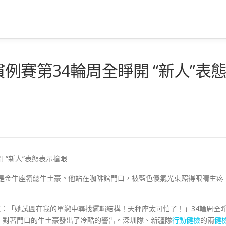
例賽第34輪周全睜開 “新人”表
開 “新人”表態表示搶眼
正是金牛座霸總牛土豪。他站在咖啡館門口，被藍色傻氣光束照得眼睛生疼
一跳：「她試圖在我的單戀中尋找邏輯結構！天秤座太可怕了！」34輪周全
，對著門口的牛土豪發出了冷酷的警告。深圳隊、新疆隊
行動健檢
的兩
健