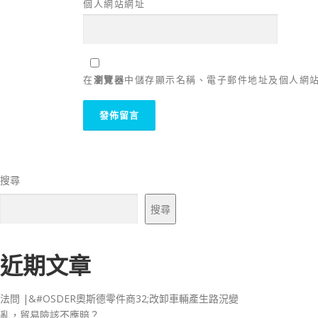
個人網站網址
在
瀏覽器
中儲存顯示名稱、電子郵件地址及個人網
搜尋
搜尋
近期文章
法問 |&#OSDER奧斯德零件商32;改卸車輛產生路況變
亂，貿易險該不應賠？