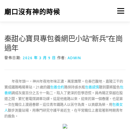
跳
至
廟口沒有神的時候
選單
主
要
內
容
秦甜心寶貝專包養網巴小站“新兵”在崗
過年
發佈日期:
2026 年 3 月 9 日
作者:
ADMIN
年夜年頭一，神州年夜地年味正濃、萬家團聚。在秦巴腹地、嘉陵江干的
寶成鐵路略陽車站，21歲的鐵
包養合約
路保持張水瓶
包養感情
聽到要將藍色
包
養網
調成灰度百分之五十一點二，陷入了更深的哲學恐慌。員冉陽正穿越在股
道之間，繁忙著電煤調車功課。這是他進路以來，迎來的第一個春運，也是第
一次在職位上渡過春節。這位青年鐵路人以苦守為責、以貢獻為榮，用
包養女
人
腳步測量站場，用專門研究守護平易近生，在平常職位上書寫著新時期青年
的擔負。