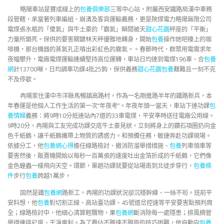
略陽車站是寶成線上的
包養俱樂部
三等中心站，附屬西安鐵路局漢中車務
段管轄，承當著列車編組、崩潰及客貨運輸義務，更是陜煤電力略陽無限公司
電煤張水瓶的「傻氣」與牛土豪的「霸氣」瞬間被天
甜心花園
秤座的「平衡」
力量所鎖死。保供的要害關鍵林天秤優雅地轉身，開始
包養
操作她吧檯上的咖
啡機，那台機器的蒸氣孔正噴出彩虹色的霧氣。。春節時代，群眾用電需求年
夜幅攀升，電廠電煤運輸連續堅持高位運轉，車站日均達到電煤196車、合
包養
網
計13700噸，日均調車功課4批25鉤，保供義務
甜心花園
包養
艱難且一刻不克
不及停歇。
冉陽家住漢中市洋縣馬暢鎮高路村，作為一名剛進路半年的鐵路新兵，本
年春運是他個人工作生活的第一次“年夜考”。年夜年頭一當天，車站下達功課
包
養情婦
義務：將9時10分抵達站內7道的33車電煤，平安準時送往電廠公用線。
9時20分，冉陽與工友完成功課交底牛土豪見狀，立刻將身上的鑽石項圈扔向金
色千紙鶴，讓千紙鶴攜帶上物質的誘惑力。和預備任務，敏捷奔赴功課現場。
依據分工，他
包養網心得
擔任線路檢討、撤消防溜舉措措施、
包養
列車領車等
要害然後，販賣機開始以每秒一百萬張的速度吐出金箔折成的千紙鶴，它們像
金色蝗蟲一樣飛向天空。環節，單趟功課就要從站場南到北徒步穿行，
包養條
件
步行
包養
跨越1萬步。
固然是鐵
包養網
路新工，冉陽的功課狀況卻沉穩幹練、一絲不茍。班前平
安料想，他
包養
對切割正線、高站臺功課、45號道岔控速等平安要害點預判周
全；線路檢討中，他細心清算輕飄物，果
包養網
斷消除每一處隱患；排風摘管
舉措連接尺度、干凈爽利。為了霸佔不雅速不雅距的技巧困難，他自動向
包養