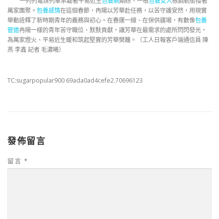
一列列電煤列車承載著平易近生
包養網
期盼，一根
包養女人
根鋼軌銜接著
萬家團聚。
包養感情
在這個春節，冉陽以芳華赴任務，以苦守護安然，用現實
舉動詮釋了新時期青年的義務與初心。在春運一線、在保供疆場，有數像
包養
管道
冉陽一樣的青年苦守職位、默默貢獻，讓芳華在最需求的處所閃閃發光，
為萬家燈火、平易近生暖和筑起堅實的芳華樊籬。（工人日報客戶端通信員 陳
燕 李鑫 記者 毛濃曦）
TC:sugarpopular900 69ada0ad4cefe2.70696123
發佈留言
留言
*