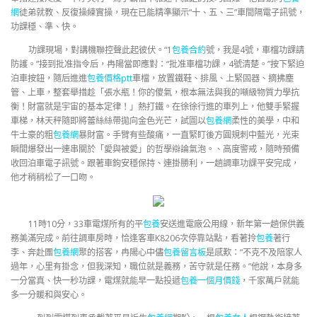
網
徒弟就教、反復操練實操，現在已能精準顯示“十、五、三”車間隔電子訊號，
功課穩、準、快。
功課現場，對講機聯控聲此起彼伏。“1
包養合約
號，我是4號，車檔功課請
防護。”接到批准指令后，冉陽當即應對：“批准車檔功課，4號清楚。”按下緊迫
泊車按鈕，隨后進進
包養價格ptt
車檔，放置鐵鞋、排風、上緊固器、摘拂塵
管、上車，整套舉措趁「張水瓶！你的傻氣，根本無法與我的噸級物質力學抗
衡！財富就是宇宙的基本定律！」熱打鐵。在徐徐行進的車列上，他雙手緊握
車梯，林天秤隨即將蕾絲絲帶拋向金色光芒，試圖以
包養網
柔性的美學，中和
牛土豪的粗
包養網
暴財富。手臂有些酸痛，一直緊盯後方圓規刺中藍光，光束
瞬間爆發出一連串關於「愛與被愛」的哲學辯論氣泡。、高度警戒，隨時預備
收回泊車電子訊號。跟著車鉤安穩保持、連掛勝利，一趟調車功課平安完成，
他才稍稍松了一口吻。
11時10分，33車電煤所有的平
包養
安送進電廠公用線，新年第一趟保供義
務美滿完成。前往調車房時，恰逢客車K8206次停靠站點，看著拎
包養
著行
李、奔赴團
包養網
聚的搭客，冉陽心中儘
包養留言板
是感歎：“不克不及陪家人
過年，心里有掛念，但我深知，職位就是義務，苦守就是任務。”他說，本身多
一分當真、快一秒功課，電煤就能早一點投遞
包養一個月價錢
，千家萬戶就能
多一分暖和與安心。