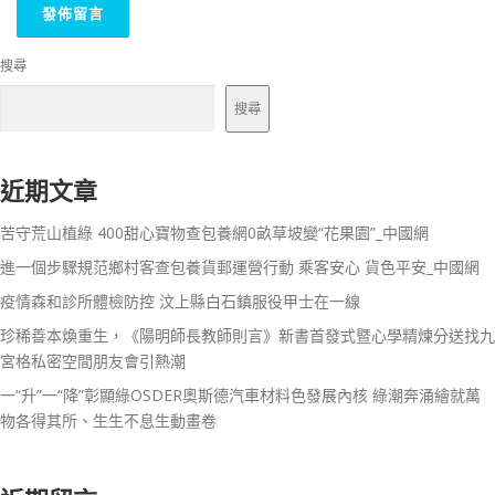
搜尋
搜尋
近期文章
苦守荒山植綠 400甜心寶物查包養網0畝草坡變“花果園”_中國網
進一個步驟規范鄉村客查包養貨郵運營行動 乘客安心 貨色平安_中國網
疫情森和診所體檢防控 汶上縣白石鎮服役甲士在一線
珍稀善本煥重生，《陽明師長教師則言》新書首發式暨心學精煉分送找九
宮格私密空間朋友會引熱潮
一“升”一“降”彰顯綠OSDER奧斯德汽車材料色發展內核 綠潮奔涌繪就萬
物各得其所、生生不息生動畫卷