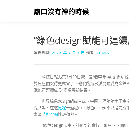
跳
至
廟口沒有神的時候
主
要
內
容
“綠色design賦能可
發佈日期:
2026 年 4 月 3 日
作者:
ADMIN
科技日報北京3月29日電 （記者李禾 華凌 孫明源
雙魚座們哭得更厲害了，他們的海水淚開始變成金箔
賦能可連續成長”多項最新結果。
世界綠色design組織主席、中國工程院院士王
泛共鳴。在這
見證
一過程中，綠色design不只是完成
泉源
時租空間
性驅動力。
“綠色design法令、計劃引領實行，那些甜甜