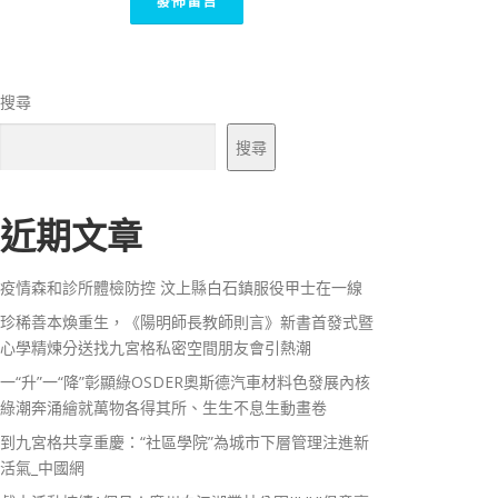
搜尋
搜尋
近期文章
疫情森和診所體檢防控 汶上縣白石鎮服役甲士在一線
珍稀善本煥重生，《陽明師長教師則言》新書首發式暨
心學精煉分送找九宮格私密空間朋友會引熱潮
一“升”一“降”彰顯綠OSDER奧斯德汽車材料色發展內核
綠潮奔涌繪就萬物各得其所、生生不息生動畫卷
到九宮格共享重慶：“社區學院”為城市下層管理注進新
活氣_中國網