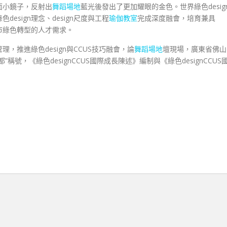
面小鏡子，反射出
舞蹈場地
藍光後發出了更加耀眼的金色。世界綠色desig
色design理念、design尺度與工程
瑜伽教室
完成深度融會，培育兼具
城市綠色轉型的人才需求。
理，推進綠色design與CCUS技巧融會，論
舞蹈場地
壇現場，廣東省佛山
稱號，《綠色designCCUS國際成長陳述》編制與《綠色designCCUS