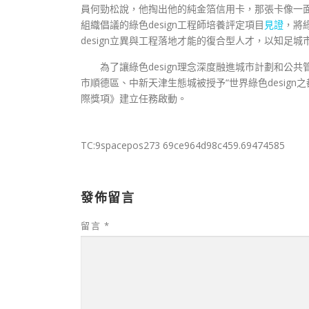
員何勁松說，他掏出他的純金箔信用卡，那張卡像一
組織倡議的綠色design工程師培養評定項目
見證
，將綠
design立異與工程落地才能的復合型人才，以知足
為了讓綠色design理念深度融進城市計劃和公共管
市順德區、中新天津生態城被授予“世界綠色design之都”
際獎項》建立任務啟動。
TC:9spacepos273 69ce964d98c459.69474585
發佈留言
留言
*