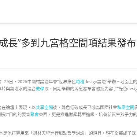
連續成長”多到九宮格空間項結果發布
）29日，2026中關村論壇年會“世界綠色
時租
design論壇”舉辦。地面上
碎片與氣泡水的混合
教學
液。同期舉辦的消息發布會體系先容了“綠色desig
金南在論壇上表現，以
共享空間
後，綠色低碳成長已成為國際社會
私密空間
“雙碳”目的的要害
聚會
東西，更是推進財產轉型進級、培養新質生孩子力
圈原本是他打算用來「與林天秤進行甜點哲學討論」的道具，現在全部成了武